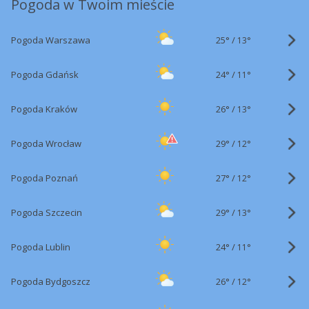
Pogoda w Twoim mieście
25°
/
Pogoda Warszawa
13°
24°
/
Pogoda Gdańsk
11°
26°
/
Pogoda Kraków
13°
29°
/
Pogoda Wrocław
12°
27°
/
Pogoda Poznań
12°
29°
/
Pogoda Szczecin
13°
24°
/
Pogoda Lublin
11°
26°
/
Pogoda Bydgoszcz
12°