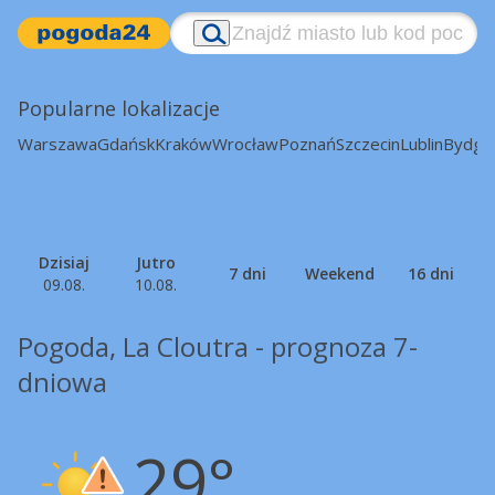
Popularne lokalizacje
Warszawa
Gdańsk
Kraków
Wrocław
Poznań
Szczecin
Lublin
Bydgo
Dzisiaj
Jutro
7 dni
Weekend
16 dni
09.08.
10.08.
Pogoda, La Cloutra - prognoza 7-
dniowa
29°