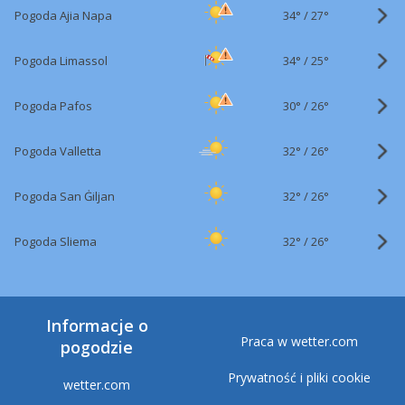
34°
/
Pogoda Ajia Napa
27°
34°
/
Pogoda Limassol
25°
30°
/
Pogoda Pafos
26°
32°
/
Pogoda Valletta
26°
32°
/
Pogoda San Ġiljan
26°
32°
/
Pogoda Sliema
26°
Informacje o
Praca w wetter.com
pogodzie
Prywatność i pliki cookie
wetter.com