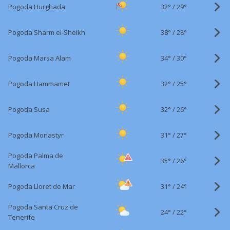
32°
/
Pogoda Hurghada
29°
38°
/
Pogoda Sharm el-Sheikh
28°
34°
/
Pogoda Marsa Alam
30°
32°
/
Pogoda Hammamet
25°
32°
/
Pogoda Susa
26°
31°
/
Pogoda Monastyr
27°
Pogoda Palma de
35°
/
26°
Mallorca
31°
/
Pogoda Lloret de Mar
24°
Pogoda Santa Cruz de
24°
/
22°
Tenerife