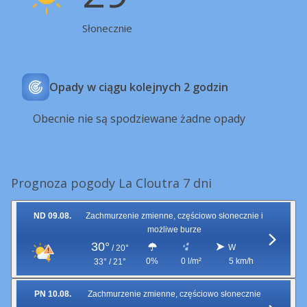
Słonecznie
Opady w ciągu kolejnych 2 godzin
Obecnie nie są spodziewane żadne opady
Prognoza pogody La Cloutra 7 dni
ND 09.08.
Zachmurzenie zmienne, częściowo słonecznie i
możliwe burze
30°
W
/
20°
0%
0 l/m²
5 km/h
33° / 21°
PN 10.08.
Zachmurzenie zmienne, częściowo słonecznie