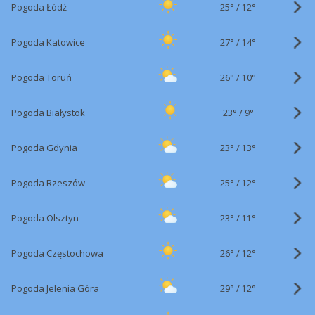
25°
/
Pogoda Łódź
12°
27°
/
Pogoda Katowice
14°
26°
/
Pogoda Toruń
10°
23°
/
Pogoda Białystok
9°
23°
/
Pogoda Gdynia
13°
25°
/
Pogoda Rzeszów
12°
23°
/
Pogoda Olsztyn
11°
26°
/
Pogoda Częstochowa
12°
29°
/
Pogoda Jelenia Góra
12°