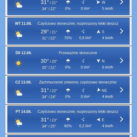
31°
W
/
21°
0%
0 l/m²
5 km/h
34° / 22°
WT 11.08.
Częściowo słonecznie, rozproszony lekki deszcz
29°
S
/
21°
70%
0,9 l/m²
4 km/h
31° / 22°
ŚR 12.08.
Przeważnie słonecznie
30°
N
/
20°
0%
0 l/m²
6 km/h
32° / 21°
CZ 13.08.
Zachmurzenie zmienne, częściowo słonecznie
31°
NE
/
22°
0%
0 l/m²
4 km/h
34° / 24°
PT 14.08.
Częściowo słonecznie, rozproszony lekki deszcz
31°
E
/
23°
80%
0,2 l/m²
4 km/h
34° / 25°