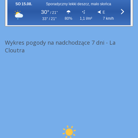
SO 15.08.
Sporadyczny lekki deszcz, mało słońca
30°
E
/
21°
80%
1,1 l/m²
7 km/h
33° / 21°
Wykres pogody na nadchodzące 7 dni - La
Cloutra