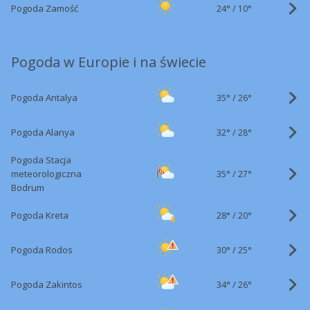
24°
/
Pogoda Zamość
10°
Pogoda w Europie i na świecie
35°
/
Pogoda Antalya
26°
32°
/
Pogoda Alanya
28°
Pogoda Stacja
35°
/
meteorologiczna
27°
Bodrum
28°
/
Pogoda Kreta
20°
30°
/
Pogoda Rodos
25°
34°
/
Pogoda Zakintos
26°