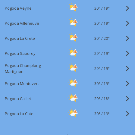
30°
/
Pogoda Veyne
19°
30°
/
Pogoda Villeneuve
19°
30°
/
Pogoda La Crete
20°
29°
/
Pogoda Saburey
19°
Pogoda Champlong
29°
/
19°
Martignon
30°
/
Pogoda Montovert
19°
29°
/
Pogoda Caillet
18°
30°
/
Pogoda La Cote
19°