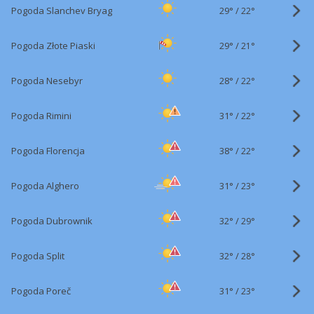
29°
/
Pogoda Slanchev Bryag
22°
29°
/
Pogoda Złote Piaski
21°
28°
/
Pogoda Nesebyr
22°
31°
/
Pogoda Rimini
22°
38°
/
Pogoda Florencja
22°
31°
/
Pogoda Alghero
23°
32°
/
Pogoda Dubrownik
29°
32°
/
Pogoda Split
28°
31°
/
Pogoda Poreč
23°