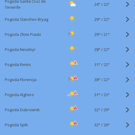
Pogoda Santa Cruz de
24°
/
22°
Tenerife
29°
/
Pogoda Slanchev Bryag
22°
29°
/
Pogoda Złote Piaski
21°
28°
/
Pogoda Nesebyr
22°
31°
/
Pogoda Rimini
22°
38°
/
Pogoda Florencja
22°
31°
/
Pogoda Alghero
23°
32°
/
Pogoda Dubrownik
29°
32°
/
Pogoda Split
28°