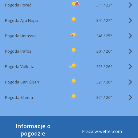
31°
/
Pogoda Poreč
23°
34°
/
Pogoda Ajia Napa
27°
34°
/
Pogoda Limassol
25°
30°
/
Pogoda Pafos
26°
32°
/
Pogoda Valletta
26°
32°
/
Pogoda San Ġiljan
26°
32°
/
Pogoda Sliema
26°
Informacje o
Praca w wetter.com
pogodzie