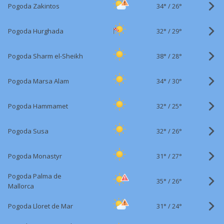
34°
/
Pogoda Zakintos
26°
32°
/
Pogoda Hurghada
29°
38°
/
Pogoda Sharm el-Sheikh
28°
34°
/
Pogoda Marsa Alam
30°
32°
/
Pogoda Hammamet
25°
32°
/
Pogoda Susa
26°
31°
/
Pogoda Monastyr
27°
Pogoda Palma de
35°
/
26°
Mallorca
31°
/
Pogoda Lloret de Mar
24°