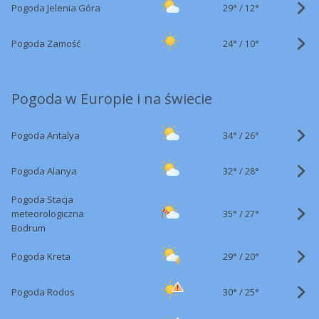
29°
/
Pogoda Jelenia Góra
12°
24°
/
Pogoda Zamość
10°
Pogoda w Europie i na świecie
34°
/
Pogoda Antalya
26°
32°
/
Pogoda Alanya
28°
Pogoda Stacja
35°
/
meteorologiczna
27°
Bodrum
29°
/
Pogoda Kreta
20°
30°
/
Pogoda Rodos
25°