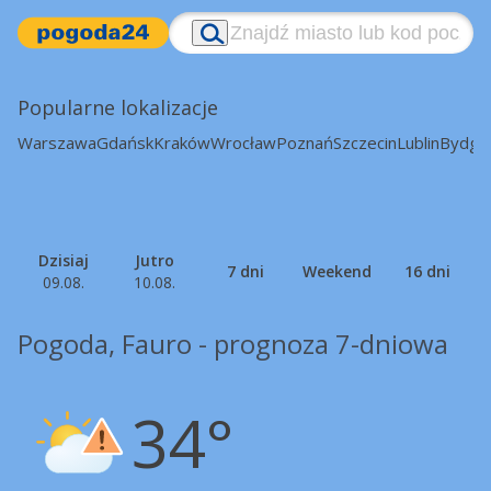
Popularne lokalizacje
Warszawa
Gdańsk
Kraków
Wrocław
Poznań
Szczecin
Lublin
Bydgo
Dzisiaj
Jutro
7 dni
Weekend
16 dni
09.08.
10.08.
Pogoda, Fauro - prognoza 7-dniowa
34°