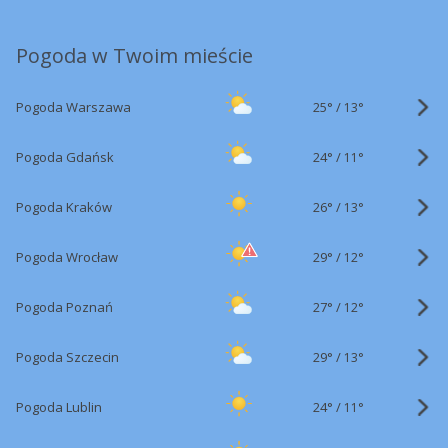
Pogoda w Twoim mieście
25°
/
Pogoda Warszawa
13°
24°
/
Pogoda Gdańsk
11°
26°
/
Pogoda Kraków
13°
29°
/
Pogoda Wrocław
12°
27°
/
Pogoda Poznań
12°
29°
/
Pogoda Szczecin
13°
24°
/
Pogoda Lublin
11°