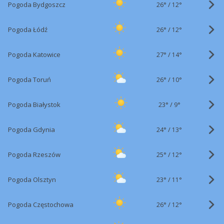
26°
/
Pogoda Bydgoszcz
12°
26°
/
Pogoda Łódź
12°
27°
/
Pogoda Katowice
14°
26°
/
Pogoda Toruń
10°
23°
/
Pogoda Białystok
9°
24°
/
Pogoda Gdynia
13°
25°
/
Pogoda Rzeszów
12°
23°
/
Pogoda Olsztyn
11°
26°
/
Pogoda Częstochowa
12°