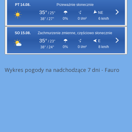
PT 14.08.
Przeważnie słonecznie
35°
NE
/
25°
0%
0 l/m²
6 km/h
38° / 27°
SO 15.08.
Zachmurzenie zmienne, częściowo słonecznie
35°
E
/
23°
0%
0 l/m²
8 km/h
38° / 24°
Wykres pogody na nadchodzące 7 dni - Fauro