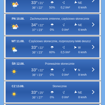
33°
NE
/
21°
50%
0,2 l/m²
6 km/h
36° / 22°
PN 10.08.
Zachmurzenie zmienne, częściowo słonecznie
34°
NE
/
22°
0%
0 l/m²
6 km/h
37° / 23°
WT 11.08.
Częściowo słonecznie, rozproszony lekki deszcz
33°
W
/
22°
60%
0,5 l/m²
6 km/h
36° / 23°
ŚR 12.08.
Przeważnie słonecznie
33°
N
/
22°
0%
0 l/m²
8 km/h
36° / 23°
CZ 13.08.
Słonecznie
33°
NE
/
25°
0%
0 l/m²
8 km/h
36° / 27°