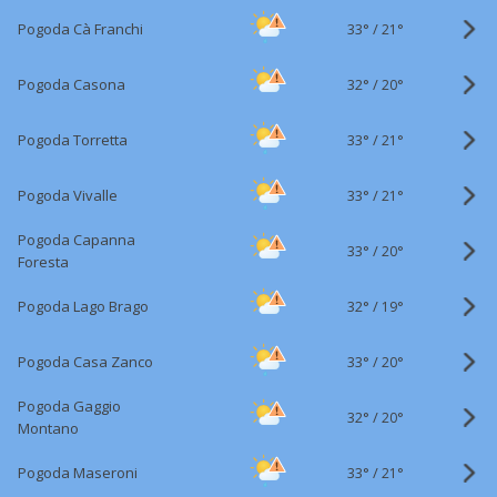
33°
/
Pogoda Cà Franchi
21°
32°
/
Pogoda Casona
20°
33°
/
Pogoda Torretta
21°
33°
/
Pogoda Vivalle
21°
Pogoda Capanna
33°
/
20°
Foresta
32°
/
Pogoda Lago Brago
19°
33°
/
Pogoda Casa Zanco
20°
Pogoda Gaggio
32°
/
20°
Montano
33°
/
Pogoda Maseroni
21°