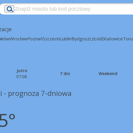
zacje
aków
Wrocław
Poznań
Szczecin
Lublin
Bydgoszcz
Łódź
Katowice
Toru
Jutro
7 dni
Weekend
07.08.
i - prognoza 7-dniowa
5°