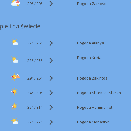
29°
/
Pogoda Zamość
20°
ie i na świecie
32°
/
Pogoda Alanya
26°
Pogoda Kreta
33°
/
25°
29°
/
Pogoda Zakintos
26°
34°
/
Pogoda Sharm el-Sheikh
30°
35°
/
Pogoda Hammamet
31°
32°
/
Pogoda Monastyr
27°