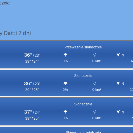
cznie
 Datti 7 dni
Przeważnie słonecznie
36°
N
/
23°
0%
0 l/m²
6
39° / 24°
Słonecznie
36°
N
/
23°
0%
0 l/m²
1
39° / 25°
Słonecznie
37°
N
/
24°
0%
0 l/m²
1
39° / 25°
Słonecznie i wietrznie