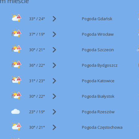
m mieście
33°
/
Pogoda Gdańsk
24°
37°
/
Pogoda Wrocław
19°
30°
/
Pogoda Szczecin
21°
36°
/
Pogoda Bydgoszcz
22°
31°
/
Pogoda Katowice
23°
30°
/
Pogoda Białystok
22°
23°
/
Pogoda Rzeszów
19°
30°
/
Pogoda Częstochowa
21°