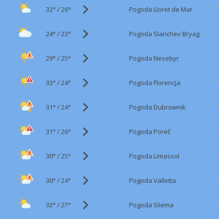
32°
/
Pogoda Lloret de Mar
26°
24°
/
Pogoda Slanchev Bryag
23°
29°
/
Pogoda Nesebyr
25°
33°
/
Pogoda Florencja
24°
31°
/
Pogoda Dubrownik
24°
31°
/
Pogoda Poreč
26°
30°
/
Pogoda Limassol
25°
30°
/
Pogoda Valletta
24°
32°
/
Pogoda Sliema
27°