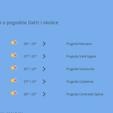
i o pogodzie Datti i okolice
36°
/
Pogoda Neviano
23°
37°
/
Pogoda Sant'Agata
23°
35°
/
Pogoda Sannicola
23°
37°
/
Pogoda Galatone
23°
36°
/
Pogoda Contrada Spina
23°