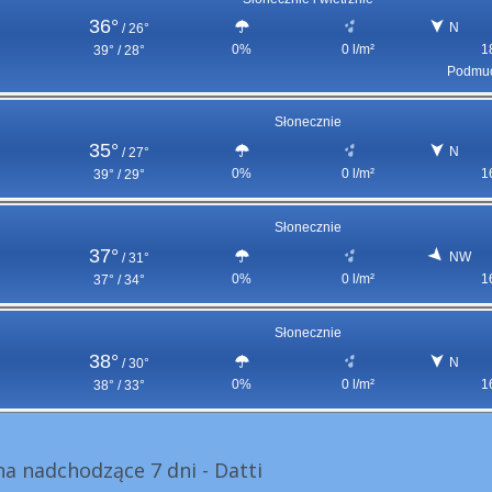
36°
N
/
26°
0%
0 l/m²
1
39° / 28°
Podmuc
Słonecznie
35°
N
/
27°
0%
0 l/m²
1
39° / 29°
Słonecznie
37°
NW
/
31°
0%
0 l/m²
1
37° / 34°
Słonecznie
38°
N
/
30°
0%
0 l/m²
1
38° / 33°
a nadchodzące 7 dni - Datti