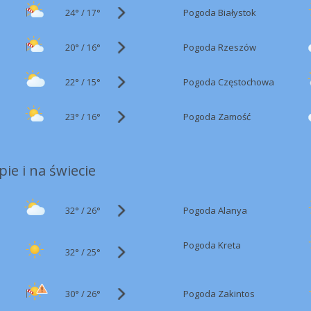
24°
/
Pogoda Białystok
17°
20°
/
Pogoda Rzeszów
16°
22°
/
Pogoda Częstochowa
15°
23°
/
Pogoda Zamość
16°
ie i na świecie
32°
/
Pogoda Alanya
26°
Pogoda Kreta
32°
/
25°
30°
/
Pogoda Zakintos
26°