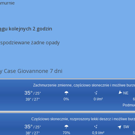
hmurnie
ągu kolejnych 2 godzin
ą spodziewane żadne opady
 Case Giovannone 7 dni
Zachmurzenie zmienne, częściowo słonecznie i możliwe burz
35°
NE
/
25°
0%
0 l/m²
6
39° / 27°
Podmuc
Częściowo słonecznie, rozproszony lekki deszcz i możliwe bur
35°
SW
/
25°
70%
0,9 l/m²
5
38° / 27°