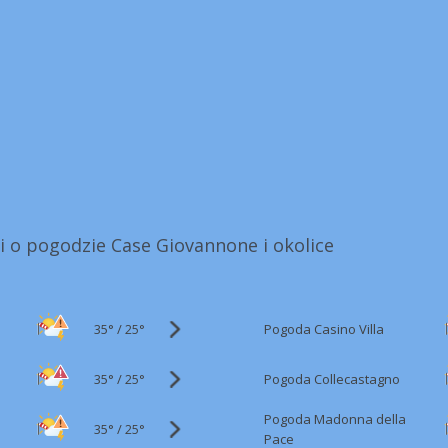
i o pogodzie Case Giovannone i okolice
35°
/
Pogoda Casino Villa
25°
35°
/
Pogoda Collecastagno
25°
Pogoda Madonna della
35°
/
25°
Pace