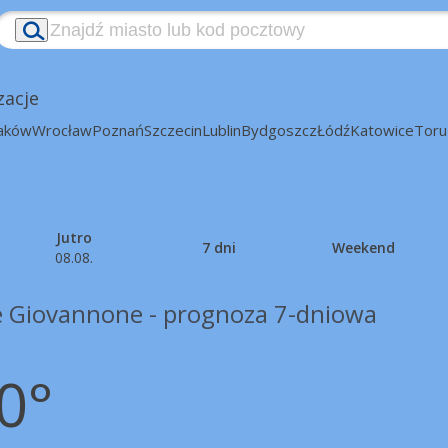
zacje
aków
Wrocław
Poznań
Szczecin
Lublin
Bydgoszcz
Łódź
Katowice
Toru
Jutro
7 dni
Weekend
08.08.
e Giovannone - prognoza 7-dniowa
0°