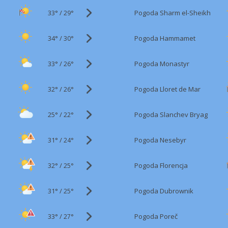
33°
/
Pogoda Sharm el-Sheikh
29°
34°
/
Pogoda Hammamet
30°
33°
/
Pogoda Monastyr
26°
32°
/
Pogoda Lloret de Mar
26°
25°
/
Pogoda Slanchev Bryag
22°
31°
/
Pogoda Nesebyr
24°
32°
/
Pogoda Florencja
25°
31°
/
Pogoda Dubrownik
25°
33°
/
Pogoda Poreč
27°