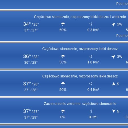
Podmuc
Częściowo słonecznie, rozproszony lekki deszcz i wietrznie
34°
SW
/
25°
50%
0,3 l/m²
5
37° / 27°
Podmuc
Częściowo słonecznie, rozproszony lekki deszcz
36°
SW
/
28°
50%
1,0 l/m²
6
36° / 28°
Częściowo słonecznie, rozproszony lekki deszcz
37°
S
/
28°
50%
0,4 l/m²
6
37° / 28°
Zachmurzenie zmienne, częściowo słonecznie
37°
N
/
27°
0%
0 l/m²
1
37° / 29°