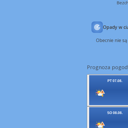
Bezc
Opady w ci
Obecnie nie s
Prognoza pogody
PT 07.08.
SO 08.08.