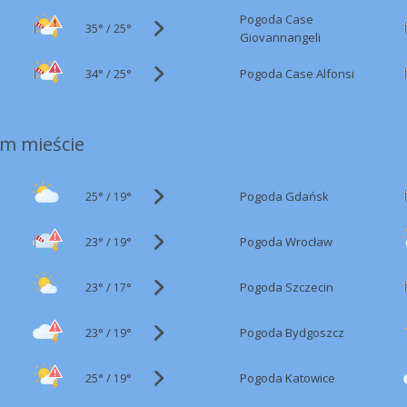
Pogoda Case
35°
/
25°
Giovannangeli
34°
/
Pogoda Case Alfonsi
25°
m mieście
25°
/
Pogoda Gdańsk
19°
23°
/
Pogoda Wrocław
19°
23°
/
Pogoda Szczecin
17°
23°
/
Pogoda Bydgoszcz
19°
25°
/
Pogoda Katowice
19°