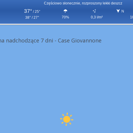
Częściowo słonecznie, rozproszony lekki deszcz
37°
N
/
25°
70%
0,3 l/m²
1
38° / 27°
a nadchodzące 7 dni - Case Giovannone