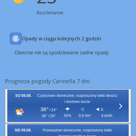
Bezchmurnie
Opady w ciągu kolejnych 2 godzin
Obecnie nie są spodziewane żadne opady
Prognoza pogody Carinella 7 dni
SO 08.08.
Częściowo słonecznie, rozproszony lekki deszcz
i możliwe burze
36°
E
/
24°
50%
0,9 l/m²
6 km/h
38° / 26°
ND 09.08.
Przeważnie słonecznie, rozproszony lekki