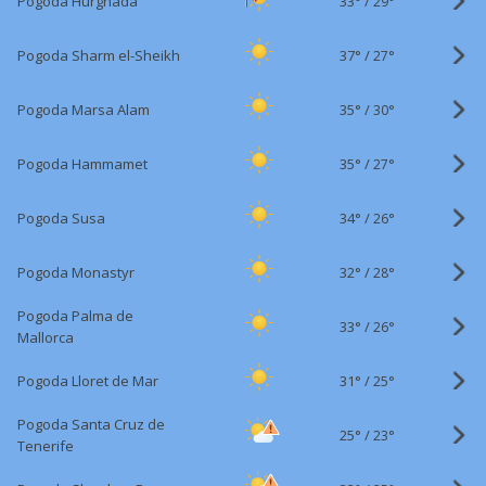
33°
/
Pogoda Hurghada
29°
37°
/
Pogoda Sharm el-Sheikh
27°
35°
/
Pogoda Marsa Alam
30°
35°
/
Pogoda Hammamet
27°
34°
/
Pogoda Susa
26°
32°
/
Pogoda Monastyr
28°
Pogoda Palma de
33°
/
26°
Mallorca
31°
/
Pogoda Lloret de Mar
25°
Pogoda Santa Cruz de
25°
/
23°
Tenerife