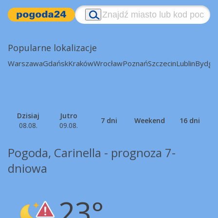
Popularne lokalizacje
Warszawa
Gdańsk
Kraków
Wrocław
Poznań
Szczecin
Lublin
Bydgo
Dzisiaj
Jutro
7 dni
Weekend
16 dni
08.08.
09.08.
Pogoda, Carinella - prognoza 7-
dniowa
23°