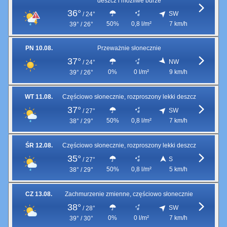
deszcz i możliwe burze
36°
SW
/
24°
50%
0,8 l/m²
7 km/h
39° / 26°
PN 10.08.
Przeważnie słonecznie
37°
NW
/
24°
0%
0 l/m²
9 km/h
39° / 26°
WT 11.08.
Częściowo słonecznie, rozproszony lekki deszcz
37°
SW
/
27°
50%
0,8 l/m²
7 km/h
38° / 29°
ŚR 12.08.
Częściowo słonecznie, rozproszony lekki deszcz
35°
S
/
27°
50%
0,8 l/m²
5 km/h
38° / 29°
CZ 13.08.
Zachmurzenie zmienne, częściowo słonecznie
38°
SW
/
28°
0%
0 l/m²
7 km/h
39° / 30°