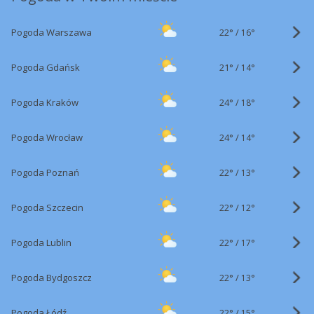
22°
/
Pogoda Warszawa
16°
21°
/
Pogoda Gdańsk
14°
24°
/
Pogoda Kraków
18°
24°
/
Pogoda Wrocław
14°
22°
/
Pogoda Poznań
13°
22°
/
Pogoda Szczecin
12°
22°
/
Pogoda Lublin
17°
22°
/
Pogoda Bydgoszcz
13°
22°
/
Pogoda Łódź
15°