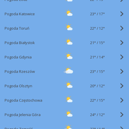
23°
/
Pogoda Katowice
17°
22°
/
Pogoda Toruń
12°
21°
/
Pogoda Białystok
15°
21°
/
Pogoda Gdynia
14°
23°
/
Pogoda Rzeszów
15°
20°
/
Pogoda Olsztyn
12°
22°
/
Pogoda Częstochowa
15°
24°
/
Pogoda Jelenia Góra
12°
23°
/