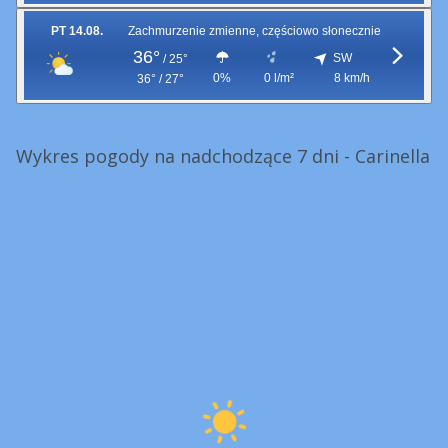
PT 14.08.
Zachmurzenie zmienne, częściowo słonecznie
36°
SW
/
25°
0%
0 l/m²
8 km/h
36° / 27°
Wykres pogody na nadchodzące 7 dni - Carinella