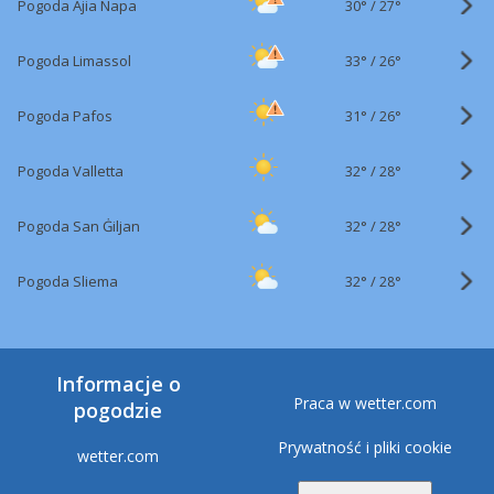
30°
/
Pogoda Ajia Napa
27°
33°
/
Pogoda Limassol
26°
31°
/
Pogoda Pafos
26°
32°
/
Pogoda Valletta
28°
32°
/
Pogoda San Ġiljan
28°
32°
/
Pogoda Sliema
28°
Informacje o
Praca w wetter.com
pogodzie
Prywatność i pliki cookie
wetter.com