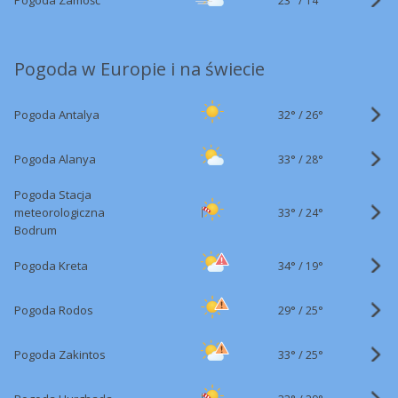
Pogoda Zamość
14°
Pogoda w Europie i na świecie
32°
/
Pogoda Antalya
26°
33°
/
Pogoda Alanya
28°
Pogoda Stacja
33°
/
meteorologiczna
24°
Bodrum
34°
/
Pogoda Kreta
19°
29°
/
Pogoda Rodos
25°
33°
/
Pogoda Zakintos
25°