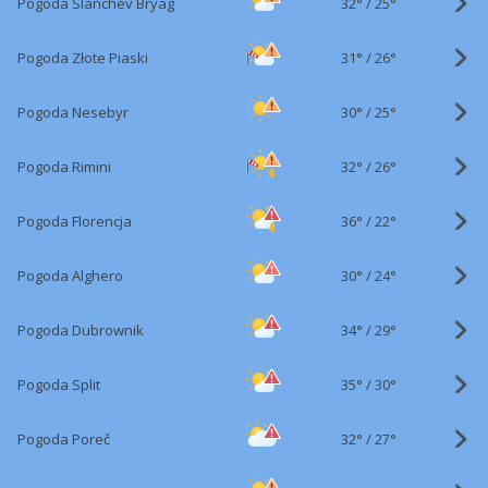
32°
/
Pogoda Slanchev Bryag
25°
31°
/
Pogoda Złote Piaski
26°
30°
/
Pogoda Nesebyr
25°
32°
/
Pogoda Rimini
26°
36°
/
Pogoda Florencja
22°
30°
/
Pogoda Alghero
24°
34°
/
Pogoda Dubrownik
29°
35°
/
Pogoda Split
30°
32°
/
Pogoda Poreč
27°