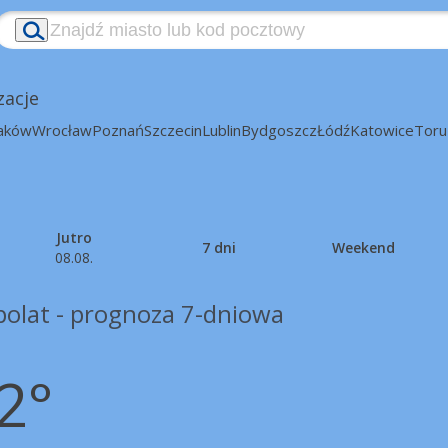
zacje
aków
Wrocław
Poznań
Szczecin
Lublin
Bydgoszcz
Łódź
Katowice
Toru
Jutro
7 dni
Weekend
08.08.
polat - prognoza 7-dniowa
2°