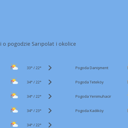
i o pogodzie Sarıpolat i okolice
33°
/
Pogoda Danişment
22°
34°
/
Pogoda Teteköy
22°
34°
/
Pogoda Yenimuhacir
22°
34°
/
Pogoda Kadıköy
23°
34°
/
22°