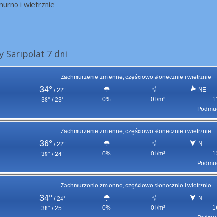
urno i wietrznie
 Sarıpolat 7 dni
Zachmurzenie zmienne, częściowo słonecznie i wietrznie
34°
NE
/
22°
0%
0 l/m²
1
38° / 23°
Podmuc
Zachmurzenie zmienne, częściowo słonecznie i wietrznie
36°
N
/
22°
0%
0 l/m²
1
39° / 24°
Podmuc
Zachmurzenie zmienne, częściowo słonecznie i wietrznie
34°
N
/
24°
0%
0 l/m²
1
38° / 25°