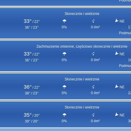
Podmuc
Słonecznie i wietrznie
33°
NE
/
22°
0%
0 l/m²
1
36° / 23°
Podmuc
Zachmurzenie zmienne, częściowo słonecznie i wietrznie
33°
NE
/
22°
0%
0 l/m²
1
36° / 23°
Podmuc
Słonecznie i wietrznie
36°
NE
/
22°
0%
0 l/m²
2
38° / 23°
Słonecznie i wietrznie
35°
NE
/
20°
0%
0 l/m²
3
39° / 20°