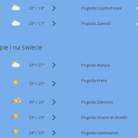
22°
/
Pogoda Częstochowa
16°
23°
/
Pogoda Zamość
17°
ie i na świecie
32°
/
Pogoda Alanya
27°
Pogoda Kreta
32°
/
25°
30°
/
Pogoda Zakintos
26°
33°
/
Pogoda Sharm el-Sheikh
29°
34°
/
Pogoda Hammamet
30°