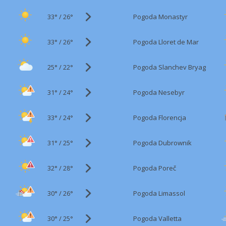
33°
/
Pogoda Monastyr
26°
33°
/
Pogoda Lloret de Mar
26°
25°
/
Pogoda Slanchev Bryag
22°
31°
/
Pogoda Nesebyr
24°
33°
/
Pogoda Florencja
24°
31°
/
Pogoda Dubrownik
25°
32°
/
Pogoda Poreč
28°
30°
/
Pogoda Limassol
26°
30°
/
Pogoda Valletta
25°