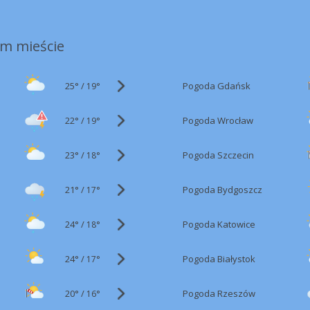
m mieście
25°
/
Pogoda Gdańsk
19°
22°
/
Pogoda Wrocław
19°
23°
/
Pogoda Szczecin
18°
21°
/
Pogoda Bydgoszcz
17°
24°
/
Pogoda Katowice
18°
24°
/
Pogoda Białystok
17°
20°
/
Pogoda Rzeszów
16°