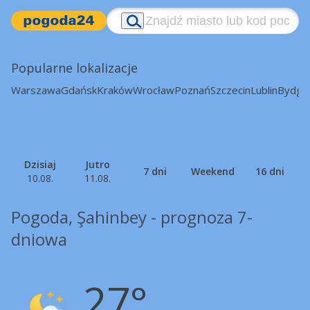
Popularne lokalizacje
Warszawa
Gdańsk
Kraków
Wrocław
Poznań
Szczecin
Lublin
Bydgo
Dzisiaj
Jutro
7 dni
Weekend
16 dni
10.08.
11.08.
Pogoda, Şahinbey - prognoza 7-
dniowa
27°