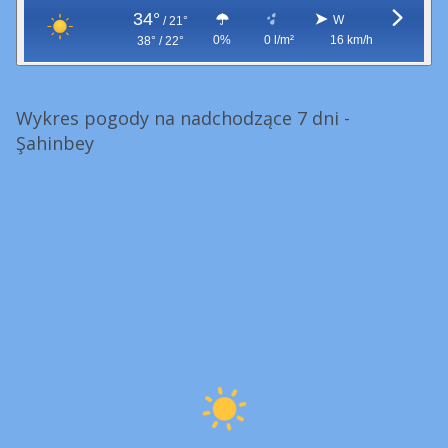
34°
W
/
21°
0%
0 l/m²
16 km/h
38° / 22°
Wykres pogody na nadchodzące 7 dni -
Şahinbey