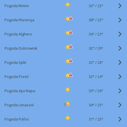
32°
/
Pogoda Rimini
22°
38°
/
Pogoda Florencja
22°
34°
/
Pogoda Alghero
23°
32°
/
Pogoda Dubrownik
29°
32°
/
Pogoda Split
28°
32°
/
Pogoda Poreč
24°
33°
/
Pogoda Ajia Napa
26°
34°
/
Pogoda Limassol
25°
31°
/
Pogoda Pafos
25°