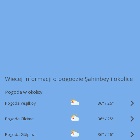
Więcej informacji o pogodzie Şahinbey i okolice
Pogoda w okolicy
36°
/
Pogoda Yeşilköy
26°
36°
/
Pogoda Cilcime
25°
36°
/
Pogoda Gülpınar
26°