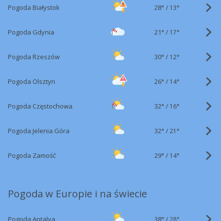
28°
/
Pogoda Białystok
13°
21°
/
Pogoda Gdynia
17°
30°
/
Pogoda Rzeszów
12°
26°
/
Pogoda Olsztyn
14°
32°
/
Pogoda Częstochowa
16°
32°
/
Pogoda Jelenia Góra
21°
29°
/
Pogoda Zamość
14°
Pogoda w Europie i na świecie
38°
/
Pogoda Antalya
28°