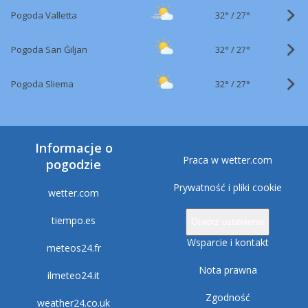
32°
/
Pogoda Valletta
27°
32°
/
Pogoda San Ġiljan
27°
32°
/
Pogoda Sliema
27°
Informacje o
Praca w wetter.com
pogodzie
Prywatność i pliki cookie
wetter.com
tiempo.es
Otwórz ustawienia
Wsparcie i kontakt
meteos24.fr
Nota prawna
ilmeteo24.it
Zgodność
weather24.co.uk