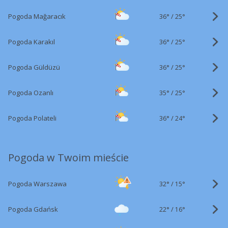
36°
/
Pogoda Mağaracık
25°
36°
/
Pogoda Karakıl
25°
36°
/
Pogoda Güldüzü
25°
35°
/
Pogoda Ozanlı
25°
36°
/
Pogoda Polateli
24°
Pogoda w Twoim mieście
32°
/
Pogoda Warszawa
15°
22°
/
Pogoda Gdańsk
16°