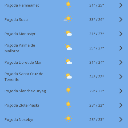
31°
/
Pogoda Hammamet
25°
33°
/
Pogoda Susa
26°
31°
/
Pogoda Monastyr
27°
Pogoda Palma de
35°
/
27°
Mallorca
31°
/
Pogoda Lloret de Mar
24°
Pogoda Santa Cruz de
24°
/
22°
Tenerife
29°
/
Pogoda Slanchev Bryag
22°
28°
/
Pogoda Złote Piaski
22°
28°
/
Pogoda Nesebyr
23°