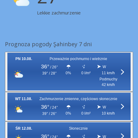
Lekkie zachmurzenie
Prognoza pogody Şahinbey 7 dni
PN 10.08.
Przeważnie pochmurno i wietrznie
36°
W
/
26°
0%
0 l/m²
11 km/h
39° / 28°
Podmuchy
42 km/h
WT 11.08.
Zachmurzenie zmienne, częściowo słonecznie
36°
W
/
24°
0%
0 l/m²
10 km/h
39° / 26°
ŚR 12.08.
Słonecznie
36°
W
/
24°