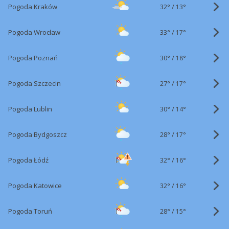
32°
/
Pogoda Kraków
13°
33°
/
Pogoda Wrocław
17°
30°
/
Pogoda Poznań
18°
27°
/
Pogoda Szczecin
17°
30°
/
Pogoda Lublin
14°
28°
/
Pogoda Bydgoszcz
17°
32°
/
Pogoda Łódź
16°
32°
/
Pogoda Katowice
16°
28°
/
Pogoda Toruń
15°