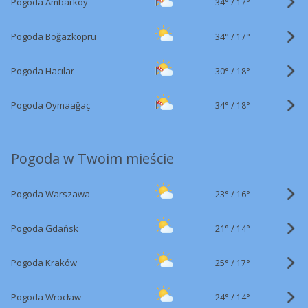
34°
/
Pogoda Ambarköy
17°
34°
/
Pogoda Boğazköprü
17°
30°
/
Pogoda Hacılar
18°
34°
/
Pogoda Oymaağaç
18°
Pogoda w Twoim mieście
23°
/
Pogoda Warszawa
16°
21°
/
Pogoda Gdańsk
14°
25°
/
Pogoda Kraków
17°
24°
/
Pogoda Wrocław
14°