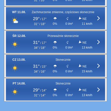
0%
0 l/m²
10 km/h
31° / 20°
WT 11.08.
Zachmurzenie zmienne, częściowo słonecznie
29°
NE
/
17°
0%
0 l/m²
11 km/h
31° / 18°
ŚR 12.08.
Przeważnie słonecznie
31°
NE
/
17°
0%
0 l/m²
13 km/h
34° / 18°
CZ 13.08.
Słonecznie
31°
NE
/
15°
0%
0 l/m²
15 km/h
34° / 16°
PT 14.08.
Słonecznie
29°
NE
/
14°
0%
0 l/m²
13 km/h
31° / 14°