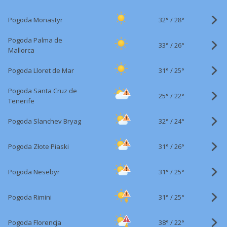
32°
/
Pogoda Monastyr
28°
Pogoda Palma de
33°
/
26°
Mallorca
31°
/
Pogoda Lloret de Mar
25°
Pogoda Santa Cruz de
25°
/
22°
Tenerife
32°
/
Pogoda Slanchev Bryag
24°
31°
/
Pogoda Złote Piaski
26°
31°
/
Pogoda Nesebyr
25°
31°
/
Pogoda Rimini
25°
38°
/
Pogoda Florencja
22°