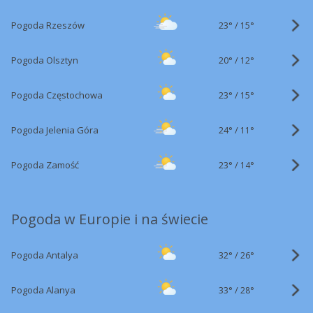
23°
/
Pogoda Rzeszów
15°
20°
/
Pogoda Olsztyn
12°
23°
/
Pogoda Częstochowa
15°
24°
/
Pogoda Jelenia Góra
11°
23°
/
Pogoda Zamość
14°
Pogoda w Europie i na świecie
32°
/
Pogoda Antalya
26°
33°
/
Pogoda Alanya
28°