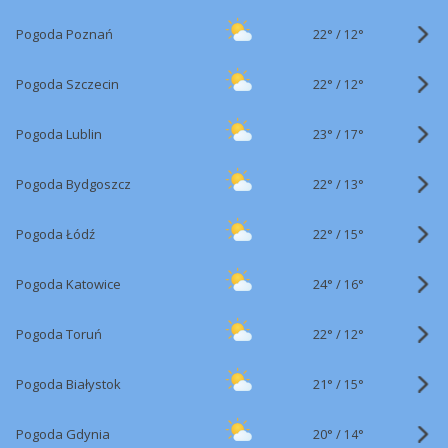
22°
/
Pogoda Poznań
12°
22°
/
Pogoda Szczecin
12°
23°
/
Pogoda Lublin
17°
22°
/
Pogoda Bydgoszcz
13°
22°
/
Pogoda Łódź
15°
24°
/
Pogoda Katowice
16°
22°
/
Pogoda Toruń
12°
21°
/
Pogoda Białystok
15°
20°
/
Pogoda Gdynia
14°