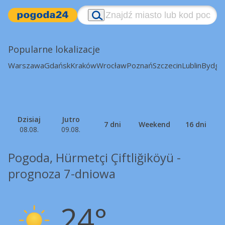
Popularne lokalizacje
Warszawa
Gdańsk
Kraków
Wrocław
Poznań
Szczecin
Lublin
Bydgo
Dzisiaj
Jutro
7 dni
Weekend
16 dni
08.08.
09.08.
Pogoda, Hürmetçi Çiftliğiköyü -
prognoza 7-dniowa
24°