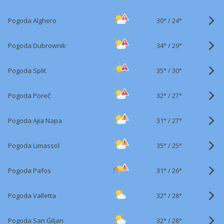
30°
/
Pogoda Alghero
24°
34°
/
Pogoda Dubrownik
29°
35°
/
Pogoda Split
30°
32°
/
Pogoda Poreč
27°
31°
/
Pogoda Ajia Napa
27°
35°
/
Pogoda Limassol
25°
31°
/
Pogoda Pafos
26°
32°
/
Pogoda Valletta
28°
32°
/
Pogoda San Ġiljan
28°