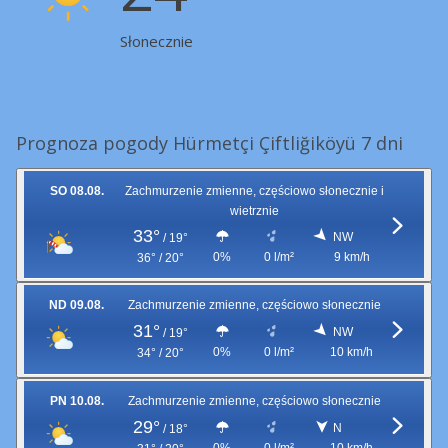
Słonecznie
Prognoza pogody Hürmetçi Çiftliğiköyü 7 dni
SO 08.08.
Zachmurzenie zmienne, częściowo słonecznie i
wietrznie
33°
NW
/
19°
0%
0 l/m²
9 km/h
36° / 20°
ND 09.08.
Zachmurzenie zmienne, częściowo słonecznie
31°
NW
/
19°
0%
0 l/m²
10 km/h
34° / 20°
PN 10.08.
Zachmurzenie zmienne, częściowo słonecznie
29°
N
/
18°