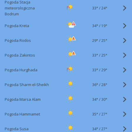
Pogoda Stacja
33°
/
meteorologiczna
24°
Bodrum
34°
/
Pogoda Kreta
19°
29°
/
Pogoda Rodos
25°
33°
/
Pogoda Zakintos
25°
33°
/
Pogoda Hurghada
29°
36°
/
Pogoda Sharm el-Sheikh
28°
34°
/
Pogoda Marsa Alam
30°
35°
/
Pogoda Hammamet
27°
34°
/
Pogoda Susa
27°