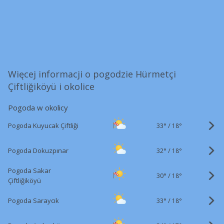
Więcej informacji o pogodzie Hürmetçi
Çiftliğiköyü i okolice
Pogoda w okolicy
33°
/
Pogoda Kuyucak Çiftliği
18°
32°
/
Pogoda Dokuzpınar
18°
Pogoda Sakar
30°
/
18°
Çiftliğiköyü
33°
/
Pogoda Saraycık
18°