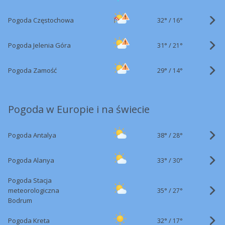
32°
/
Pogoda Częstochowa
16°
31°
/
Pogoda Jelenia Góra
21°
29°
/
Pogoda Zamość
14°
Pogoda w Europie i na świecie
38°
/
Pogoda Antalya
28°
33°
/
Pogoda Alanya
30°
Pogoda Stacja
35°
/
meteorologiczna
27°
Bodrum
32°
/
Pogoda Kreta
17°