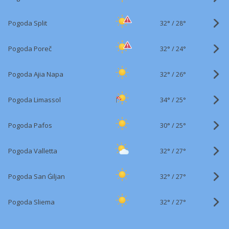
32°
/
Pogoda Split
28°
32°
/
Pogoda Poreč
24°
32°
/
Pogoda Ajia Napa
26°
34°
/
Pogoda Limassol
25°
30°
/
Pogoda Pafos
25°
32°
/
Pogoda Valletta
27°
32°
/
Pogoda San Ġiljan
27°
32°
/
Pogoda Sliema
27°