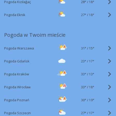
28°
/
Pogoda Kızılağaç
18°
27°
/
Pogoda Eknik
18°
Pogoda w Twoim mieście
31°
/
Pogoda Warszawa
15°
23°
/
Pogoda Gdańsk
17°
33°
/
Pogoda Kraków
13°
33°
/
Pogoda Wrocław
18°
30°
/
Pogoda Poznań
19°
27°
/
Pogoda Szczecin
17°