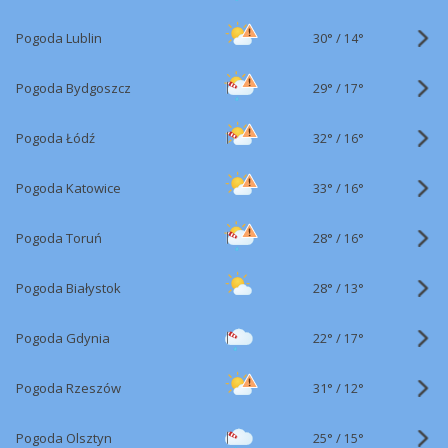
30°
/
Pogoda Lublin
14°
29°
/
Pogoda Bydgoszcz
17°
32°
/
Pogoda Łódź
16°
33°
/
Pogoda Katowice
16°
28°
/
Pogoda Toruń
16°
28°
/
Pogoda Białystok
13°
22°
/
Pogoda Gdynia
17°
31°
/
Pogoda Rzeszów
12°
25°
/
Pogoda Olsztyn
15°