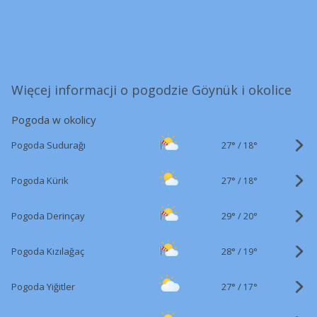
Więcej informacji o pogodzie Göynük i okolice
Pogoda w okolicy
27°
/
Pogoda Sudurağı
18°
27°
/
Pogoda Kürik
18°
29°
/
Pogoda Derinçay
20°
28°
/
Pogoda Kızılağaç
19°
27°
/
Pogoda Yiğitler
17°