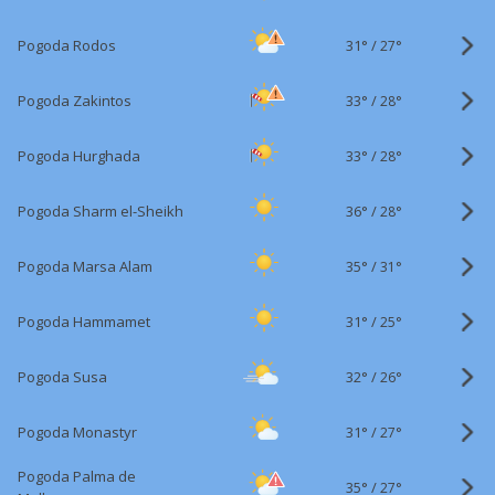
31°
/
Pogoda Rodos
27°
33°
/
Pogoda Zakintos
28°
33°
/
Pogoda Hurghada
28°
36°
/
Pogoda Sharm el-Sheikh
28°
35°
/
Pogoda Marsa Alam
31°
31°
/
Pogoda Hammamet
25°
32°
/
Pogoda Susa
26°
31°
/
Pogoda Monastyr
27°
Pogoda Palma de
35°
/
27°