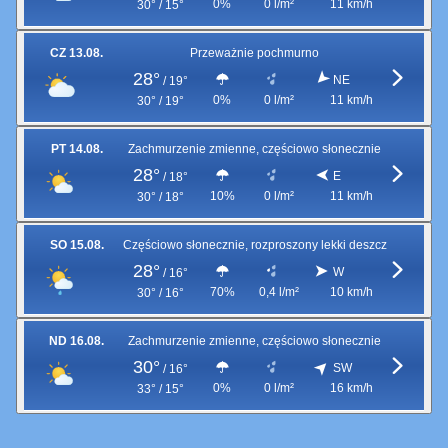
0%
0 l/m²
11 km/h
30° / 15°
CZ 13.08.
Przeważnie pochmurno
28°
NE
/
19°
0%
0 l/m²
11 km/h
30° / 19°
PT 14.08.
Zachmurzenie zmienne, częściowo słonecznie
28°
E
/
18°
10%
0 l/m²
11 km/h
30° / 18°
SO 15.08.
Częściowo słonecznie, rozproszony lekki deszcz
28°
W
/
16°
70%
0,4 l/m²
10 km/h
30° / 16°
ND 16.08.
Zachmurzenie zmienne, częściowo słonecznie
30°
SW
/
16°
0%
0 l/m²
16 km/h
33° / 15°