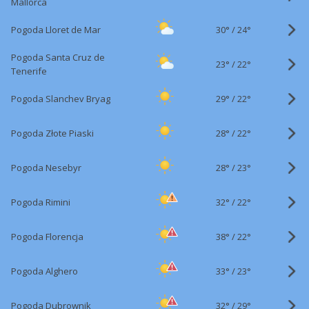
Mallorca
30°
/
Pogoda Lloret de Mar
24°
Pogoda Santa Cruz de
23°
/
22°
Tenerife
29°
/
Pogoda Slanchev Bryag
22°
28°
/
Pogoda Złote Piaski
22°
28°
/
Pogoda Nesebyr
23°
32°
/
Pogoda Rimini
22°
38°
/
Pogoda Florencja
22°
33°
/
Pogoda Alghero
23°
32°
/
Pogoda Dubrownik
29°