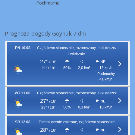
Pochmurno
Prognoza pogody Göynük 7 dni
PN 10.08.
Częściowo słonecznie, rozproszony lekki deszcz
i wietrznie
27°
NE
/
18°
80%
2,0 l/m²
13 km/h
29° / 18°
Podmuchy
41 km/h
WT 11.08.
Częściowo słonecznie, rozproszony lekki deszcz
27°
NE
/
16°
50%
0,3 l/m²
10 km/h
29° / 16°
ŚR 12.08.
Zachmurzenie zmienne, częściowo słonecznie
28°
NE
/
16°