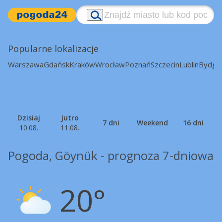
Popularne lokalizacje
Warszawa
Gdańsk
Kraków
Wrocław
Poznań
Szczecin
Lublin
Bydgo
Dzisiaj
Jutro
7 dni
Weekend
16 dni
10.08.
11.08.
Pogoda, Göynük - prognoza 7-dniowa
20°