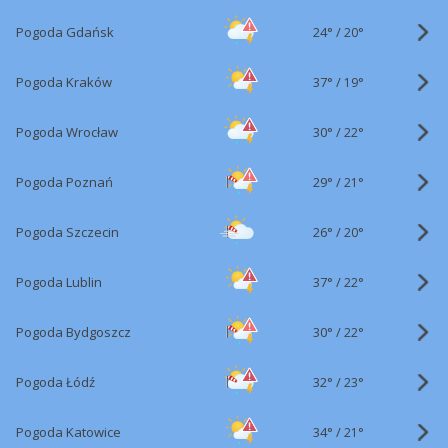
24°
/
Pogoda Gdańsk
20°
37°
/
Pogoda Kraków
19°
30°
/
Pogoda Wrocław
22°
29°
/
Pogoda Poznań
21°
26°
/
Pogoda Szczecin
20°
37°
/
Pogoda Lublin
22°
30°
/
Pogoda Bydgoszcz
22°
32°
/
Pogoda Łódź
23°
34°
/
Pogoda Katowice
21°