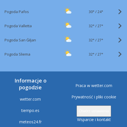
30°
/
Pogoda Pafos
24°
32°
/
Pogoda Valletta
27°
32°
/
Pogoda San Ġiljan
27°
32°
/
Pogoda Sliema
27°
Informacje o
Praca w wetter.com
pogodzie
Prywatność i pliki cookie
wetter.com
tiempo.es
Otwórz ustawienia
Wsparcie i kontakt
meteos24.fr