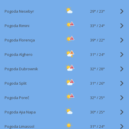
29°
/
Pogoda Nesebyr
23°
33°
/
Pogoda Rimini
24°
39°
/
Pogoda Florencja
22°
31°
/
Pogoda Alghero
24°
32°
/
Pogoda Dubrownik
28°
31°
/
Pogoda Split
26°
32°
/
Pogoda Poreč
25°
30°
/
Pogoda Ajia Napa
25°
31°
/
Pogoda Limassol
24°