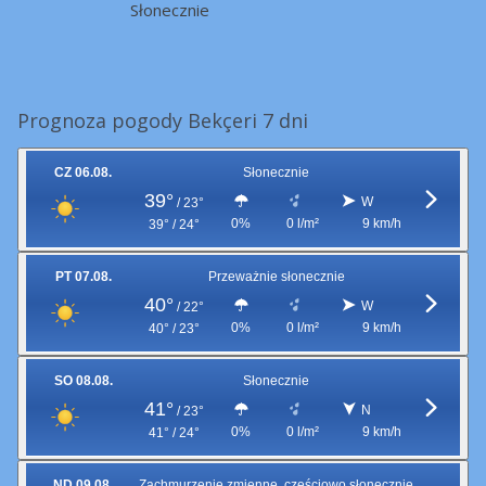
Słonecznie
Prognoza pogody Bekçeri 7 dni
CZ 06.08.
Słonecznie
39°
W
/
23°
0%
0 l/m²
9 km/h
39° / 24°
PT 07.08.
Przeważnie słonecznie
40°
W
/
22°
0%
0 l/m²
9 km/h
40° / 23°
SO 08.08.
Słonecznie
41°
N
/
23°
0%
0 l/m²
9 km/h
41° / 24°
ND 09.08.
Zachmurzenie zmienne, częściowo słonecznie