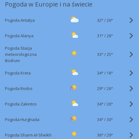
Pogoda w Europie i na świecie
32°
/
Pogoda Antalya
26°
31°
/
Pogoda Alanya
28°
Pogoda Stacja
33°
/
meteorologiczna
25°
Bodrum
34°
/
Pogoda Kreta
18°
29°
/
Pogoda Rodos
26°
34°
/
Pogoda Zakintos
26°
34°
/
Pogoda Hurghada
30°
36°
/
Pogoda Sharm el-Sheikh
29°