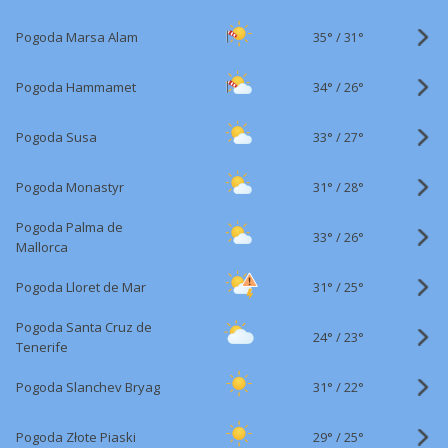
35°
/
Pogoda Marsa Alam
31°
34°
/
Pogoda Hammamet
26°
33°
/
Pogoda Susa
27°
31°
/
Pogoda Monastyr
28°
Pogoda Palma de
33°
/
26°
Mallorca
31°
/
Pogoda Lloret de Mar
25°
Pogoda Santa Cruz de
24°
/
23°
Tenerife
31°
/
Pogoda Slanchev Bryag
22°
29°
/
Pogoda Złote Piaski
25°