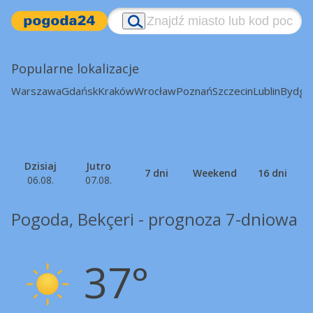
Popularne lokalizacje
Warszawa
Gdańsk
Kraków
Wrocław
Poznań
Szczecin
Lublin
Bydgo
Dzisiaj
Jutro
7 dni
Weekend
16 dni
06.08.
07.08.
Pogoda, Bekçeri - prognoza 7-dniowa
37°