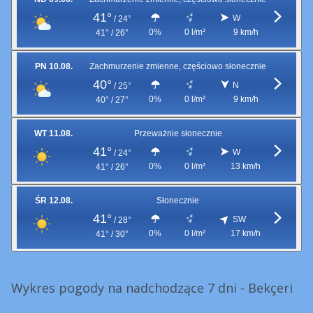
41°
W
/
24°
0%
0 l/m²
9 km/h
41° / 26°
PN 10.08.
Zachmurzenie zmienne, częściowo słonecznie
40°
N
/
25°
0%
0 l/m²
9 km/h
40° / 27°
WT 11.08.
Przeważnie słonecznie
41°
W
/
24°
0%
0 l/m²
13 km/h
41° / 26°
ŚR 12.08.
Słonecznie
41°
SW
/
28°
0%
0 l/m²
17 km/h
41° / 30°
Wykres pogody na nadchodzące 7 dni - Bekçeri