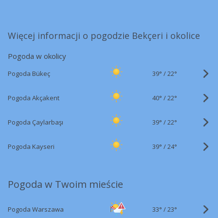
Więcej informacji o pogodzie Bekçeri i okolice
Pogoda w okolicy
39°
/
Pogoda Bükeç
22°
40°
/
Pogoda Akçakent
22°
39°
/
Pogoda Çaylarbaşı
22°
39°
/
Pogoda Kayseri
24°
Pogoda w Twoim mieście
33°
/
Pogoda Warszawa
23°