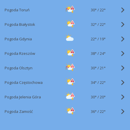
30°
/
Pogoda Toruń
22°
32°
/
Pogoda Białystok
22°
22°
/
Pogoda Gdynia
19°
38°
/
Pogoda Rzeszów
24°
30°
/
Pogoda Olsztyn
21°
34°
/
Pogoda Częstochowa
22°
30°
/
Pogoda Jelenia Góra
20°
36°
/
Pogoda Zamość
22°