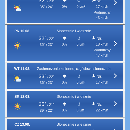
32°
NE
/
23°
0%
0 l/m²
17 km/h
35° / 24°
Podmuchy
43 km/h
PN 10.08.
Słonecznie i wietrznie
32°
NE
/
22°
0%
0 l/m²
18 km/h
35° / 23°
Podmuchy
47 km/h
WT 11.08.
Zachmurzenie zmienne, częściowo słonecznie
33°
NE
/
22°
0%
0 l/m²
17 km/h
36° / 23°
ŚR 12.08.
Słonecznie i wietrznie
35°
NE
/
21°
0%
0 l/m²
22 km/h
39° / 22°
CZ 13.08.
Słonecznie i wietrznie