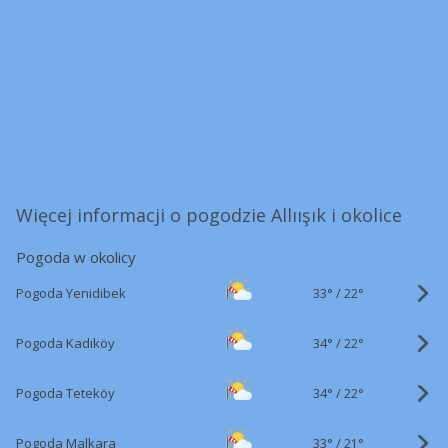
Więcej informacji o pogodzie Allıışık i okolice
Pogoda w okolicy
33°
/
Pogoda Yenidibek
22°
34°
/
Pogoda Kadıköy
22°
34°
/
Pogoda Teteköy
22°
33°
/
Pogoda Malkara
21°