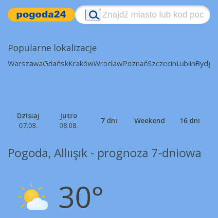
Popularne lokalizacje
Warszawa
Gdańsk
Kraków
Wrocław
Poznań
Szczecin
Lublin
Bydgo
Dzisiaj
Jutro
7 dni
Weekend
16 dni
07.08.
08.08.
Pogoda, Allıışık - prognoza 7-dniowa
30°