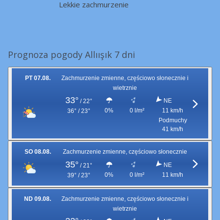
Lekkie zachmurzenie
Prognoza pogody Allıışık 7 dni
PT 07.08.
Zachmurzenie zmienne, częściowo słonecznie i
wietrznie
33°
NE
/
22°
0%
0 l/m²
11 km/h
36° / 23°
Podmuchy
41 km/h
SO 08.08.
Zachmurzenie zmienne, częściowo słonecznie
35°
NE
/
21°
0%
0 l/m²
11 km/h
39° / 23°
ND 09.08.
Zachmurzenie zmienne, częściowo słonecznie i
wietrznie