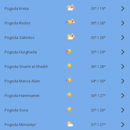
33°
/
Pogoda Kreta
19°
30°
/
Pogoda Rodos
26°
33°
/
Pogoda Zakintos
26°
33°
/
Pogoda Hurghada
29°
36°
/
Pogoda Sharm el-Sheikh
28°
34°
/
Pogoda Marsa Alam
30°
34°
/
Pogoda Hammamet
27°
33°
/
Pogoda Susa
26°
31°
/
Pogoda Monastyr
27°