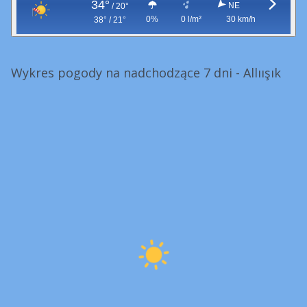
34°
NE
/
20°
0%
0 l/m²
30 km/h
38° / 21°
Wykres pogody na nadchodzące 7 dni - Allıışık