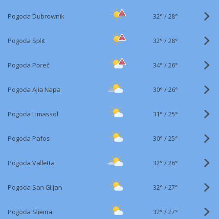
32°
/
Pogoda Dubrownik
28°
32°
/
Pogoda Split
28°
34°
/
Pogoda Poreč
26°
30°
/
Pogoda Ajia Napa
26°
31°
/
Pogoda Limassol
25°
30°
/
Pogoda Pafos
25°
32°
/
Pogoda Valletta
26°
32°
/
Pogoda San Ġiljan
27°
32°
/
Pogoda Sliema
27°