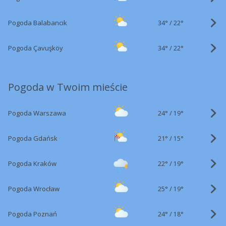
34°
/
Pogoda Balabancık
22°
34°
/
Pogoda Çavuşköy
22°
Pogoda w Twoim mieście
24°
/
Pogoda Warszawa
19°
21°
/
Pogoda Gdańsk
15°
22°
/
Pogoda Kraków
19°
25°
/
Pogoda Wrocław
19°
24°
/
Pogoda Poznań
18°