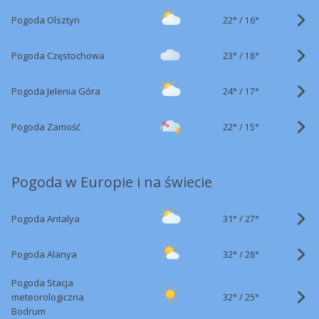
22°
/
Pogoda Olsztyn
16°
23°
/
Pogoda Częstochowa
18°
24°
/
Pogoda Jelenia Góra
17°
22°
/
Pogoda Zamość
15°
Pogoda w Europie i na świecie
31°
/
Pogoda Antalya
27°
32°
/
Pogoda Alanya
28°
Pogoda Stacja
32°
/
meteorologiczna
25°
Bodrum