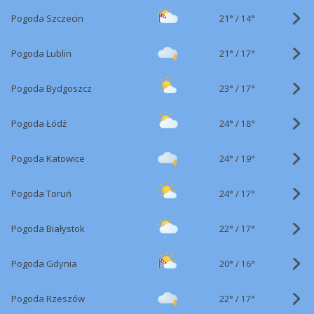
21°
/
Pogoda Szczecin
14°
21°
/
Pogoda Lublin
17°
23°
/
Pogoda Bydgoszcz
17°
24°
/
Pogoda Łódź
18°
24°
/
Pogoda Katowice
19°
24°
/
Pogoda Toruń
17°
22°
/
Pogoda Białystok
17°
20°
/
Pogoda Gdynia
16°
22°
/
Pogoda Rzeszów
17°