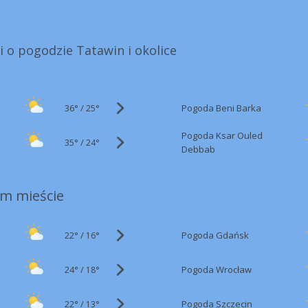
i o pogodzie Tatawin i okolice
36°
/
Pogoda Beni Barka
25°
Pogoda Ksar Ouled
35°
/
24°
Debbab
m mieście
22°
/
Pogoda Gdańsk
16°
24°
/
Pogoda Wrocław
18°
22°
/
Pogoda Szczecin
13°