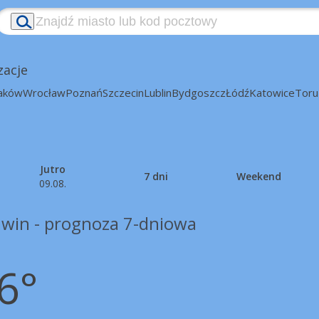
zacje
aków
Wrocław
Poznań
Szczecin
Lublin
Bydgoszcz
Łódź
Katowice
Toru
Jutro
7 dni
Weekend
09.08.
win - prognoza 7-dniowa
6°