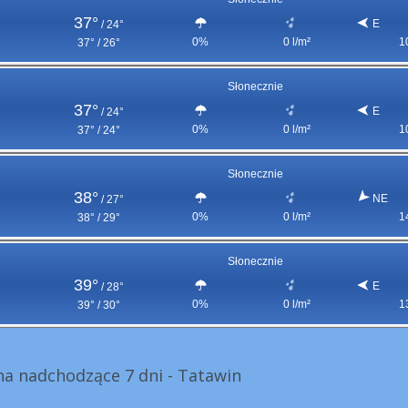
37°
E
/
24°
0%
0 l/m²
1
37° / 26°
Słonecznie
37°
E
/
24°
0%
0 l/m²
1
37° / 24°
Słonecznie
38°
NE
/
27°
0%
0 l/m²
1
38° / 29°
Słonecznie
39°
E
/
28°
0%
0 l/m²
1
39° / 30°
a nadchodzące 7 dni - Tatawin