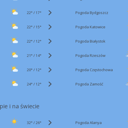
22°
/
Pogoda Bydgoszcz
17°
22°
/
Pogoda Katowice
15°
22°
/
Pogoda Białystok
12°
21°
/
Pogoda Rzeszów
14°
20°
/
Pogoda Częstochowa
12°
24°
/
Pogoda Zamość
12°
ie i na świecie
32°
/
Pogoda Alanya
26°