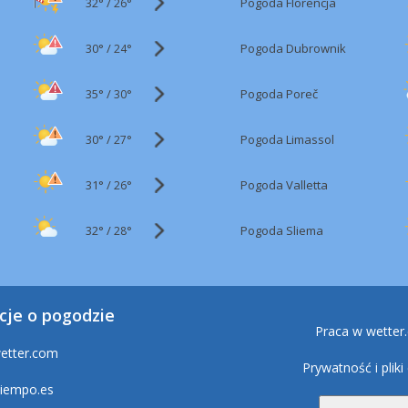
32°
/
Pogoda Florencja
26°
30°
/
Pogoda Dubrownik
24°
35°
/
Pogoda Poreč
30°
30°
/
Pogoda Limassol
27°
31°
/
Pogoda Valletta
26°
32°
/
Pogoda Sliema
28°
cje o pogodzie
Praca w wetter
etter.com
Prywatność i pliki
tiempo.es