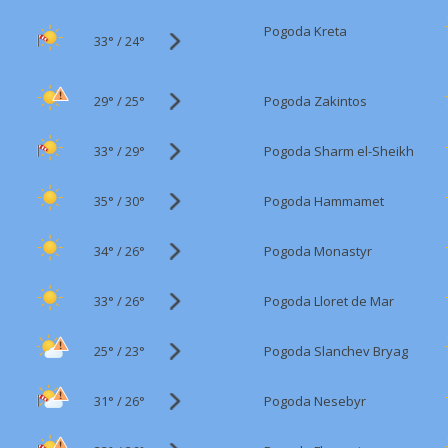
Pogoda Kreta
33°
/
24°
29°
/
Pogoda Zakintos
25°
33°
/
Pogoda Sharm el-Sheikh
29°
35°
/
Pogoda Hammamet
30°
34°
/
Pogoda Monastyr
26°
33°
/
Pogoda Lloret de Mar
26°
25°
/
Pogoda Slanchev Bryag
23°
31°
/
Pogoda Nesebyr
26°