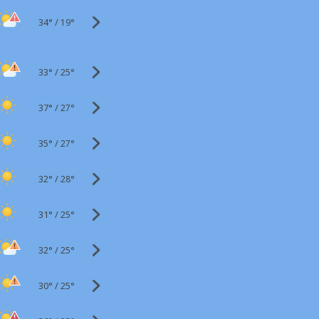
34°
/
19°
33°
/
25°
37°
/
27°
35°
/
27°
32°
/
28°
31°
/
25°
32°
/
25°
30°
/
25°