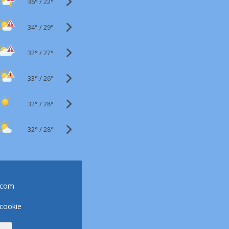
36°
/
22°
34°
/
29°
32°
/
27°
33°
/
26°
32°
/
28°
32°
/
28°
.com
 cookie