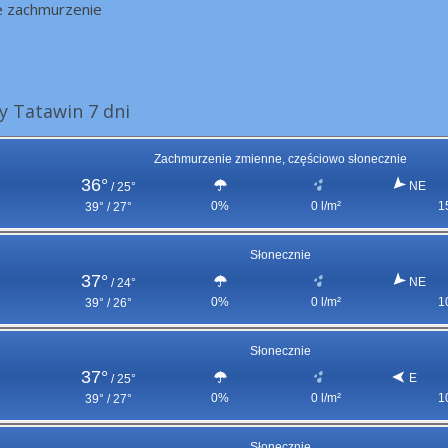
e zachmurzenie
 Tatawin 7 dni
Zachmurzenie zmienne, częściowo słonecznie
36°
NE
/
25°
0%
0 l/m²
1
39° / 27°
Słonecznie
37°
NE
/
24°
0%
0 l/m²
1
39° / 26°
Słonecznie
37°
E
/
25°
0%
0 l/m²
1
39° / 27°
Słonecznie