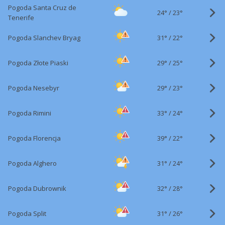
Pogoda Santa Cruz de
24°
/
23°
Tenerife
31°
/
Pogoda Slanchev Bryag
22°
29°
/
Pogoda Złote Piaski
25°
29°
/
Pogoda Nesebyr
23°
33°
/
Pogoda Rimini
24°
39°
/
Pogoda Florencja
22°
31°
/
Pogoda Alghero
24°
32°
/
Pogoda Dubrownik
28°
31°
/
Pogoda Split
26°