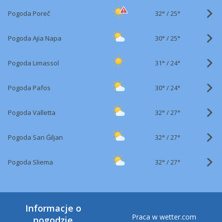
32°
/
Pogoda Poreč
25°
30°
/
Pogoda Ajia Napa
25°
31°
/
Pogoda Limassol
24°
30°
/
Pogoda Pafos
24°
32°
/
Pogoda Valletta
27°
32°
/
Pogoda San Ġiljan
27°
32°
/
Pogoda Sliema
27°
Informacje o
Praca w wetter.com
pogodzie