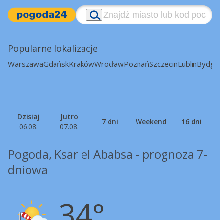
Popularne lokalizacje
Warszawa
Gdańsk
Kraków
Wrocław
Poznań
Szczecin
Lublin
Bydgo
Dzisiaj
Jutro
7 dni
Weekend
16 dni
06.08.
07.08.
Pogoda, Ksar el Ababsa - prognoza 7-
dniowa
34°