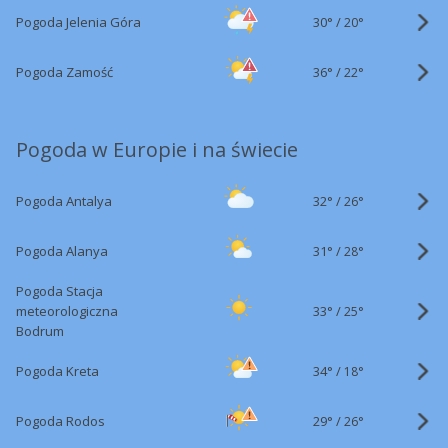
30°
/
Pogoda Jelenia Góra
20°
36°
/
Pogoda Zamość
22°
Pogoda w Europie i na świecie
32°
/
Pogoda Antalya
26°
31°
/
Pogoda Alanya
28°
Pogoda Stacja
33°
/
meteorologiczna
25°
Bodrum
34°
/
Pogoda Kreta
18°
29°
/
Pogoda Rodos
26°