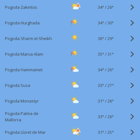
34°
/
Pogoda Zakintos
26°
34°
/
Pogoda Hurghada
30°
36°
/
Pogoda Sharm el-Sheikh
29°
35°
/
Pogoda Marsa Alam
31°
34°
/
Pogoda Hammamet
26°
33°
/
Pogoda Susa
27°
31°
/
Pogoda Monastyr
28°
Pogoda Palma de
33°
/
26°
Mallorca
31°
/
Pogoda Lloret de Mar
25°