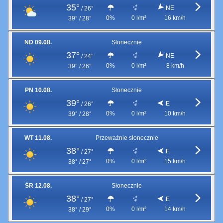
35°
NE
/
26°
0%
0 l/m²
16 km/h
39° / 28°
ND 09.08.
Słonecznie
37°
NE
/
24°
0%
0 l/m²
8 km/h
39° / 26°
PN 10.08.
Słonecznie
39°
E
/
26°
0%
0 l/m²
10 km/h
39° / 28°
WT 11.08.
Przeważnie słonecznie
38°
E
/
27°
0%
0 l/m²
15 km/h
38° / 27°
ŚR 12.08.
Słonecznie
38°
E
/
27°
0%
0 l/m²
14 km/h
38° / 29°