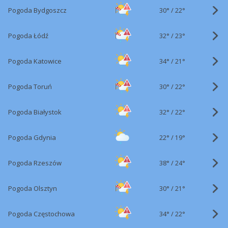
30°
/
Pogoda Bydgoszcz
22°
32°
/
Pogoda Łódź
23°
34°
/
Pogoda Katowice
21°
30°
/
Pogoda Toruń
22°
32°
/
Pogoda Białystok
22°
22°
/
Pogoda Gdynia
19°
38°
/
Pogoda Rzeszów
24°
30°
/
Pogoda Olsztyn
21°
34°
/
Pogoda Częstochowa
22°