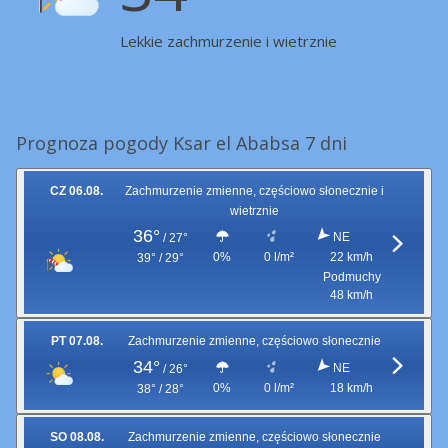
Lekkie zachmurzenie i wietrznie
Prognoza pogody Ksar el Ababsa 7 dni
CZ 06.08.
Zachmurzenie zmienne, częściowo słonecznie i
wietrznie
36°
NE
/
27°
0%
0 l/m²
22 km/h
39° / 29°
Podmuchy
48 km/h
PT 07.08.
Zachmurzenie zmienne, częściowo słonecznie
34°
NE
/
26°
0%
0 l/m²
18 km/h
38° / 28°
SO 08.08.
Zachmurzenie zmienne, częściowo słonecznie