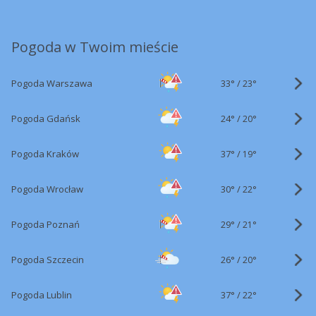
Pogoda w Twoim mieście
33°
/
Pogoda Warszawa
23°
24°
/
Pogoda Gdańsk
20°
37°
/
Pogoda Kraków
19°
30°
/
Pogoda Wrocław
22°
29°
/
Pogoda Poznań
21°
26°
/
Pogoda Szczecin
20°
37°
/
Pogoda Lublin
22°