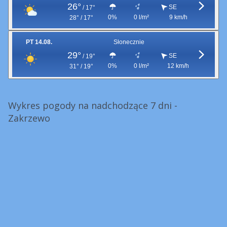
26°
SE
/
17°
0%
0 l/m²
9 km/h
28° / 17°
PT 14.08.
Słonecznie
29°
SE
/
19°
0%
0 l/m²
12 km/h
31° / 19°
Wykres pogody na nadchodzące 7 dni -
Zakrzewo