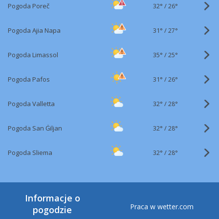
32°
/
Pogoda Poreč
26°
31°
/
Pogoda Ajia Napa
27°
35°
/
Pogoda Limassol
25°
31°
/
Pogoda Pafos
26°
32°
/
Pogoda Valletta
28°
32°
/
Pogoda San Ġiljan
28°
32°
/
Pogoda Sliema
28°
Informacje o
Praca w wetter.com
pogodzie