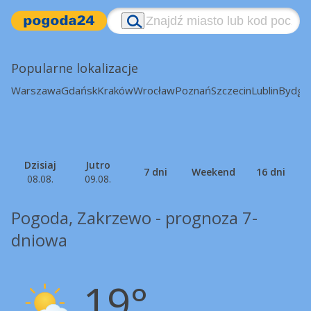
Popularne lokalizacje
Warszawa
Gdańsk
Kraków
Wrocław
Poznań
Szczecin
Lublin
Bydgo
Dzisiaj
Jutro
7 dni
Weekend
16 dni
08.08.
09.08.
Pogoda, Zakrzewo - prognoza 7-
dniowa
19°