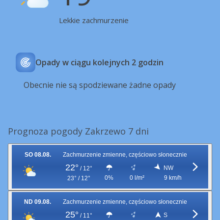
Lekkie zachmurzenie
Opady w ciągu kolejnych 2 godzin
Obecnie nie są spodziewane żadne opady
Prognoza pogody Zakrzewo 7 dni
SO 08.08.
Zachmurzenie zmienne, częściowo słonecznie
22°
NW
/
12°
0%
0 l/m²
9 km/h
23° / 12°
ND 09.08.
Zachmurzenie zmienne, częściowo słonecznie
25°
S
/
11°