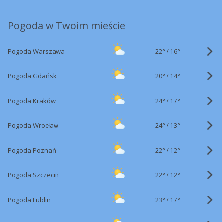
Pogoda w Twoim mieście
22°
/
Pogoda Warszawa
16°
20°
/
Pogoda Gdańsk
14°
24°
/
Pogoda Kraków
17°
24°
/
Pogoda Wrocław
13°
22°
/
Pogoda Poznań
12°
22°
/
Pogoda Szczecin
12°
23°
/
Pogoda Lublin
17°