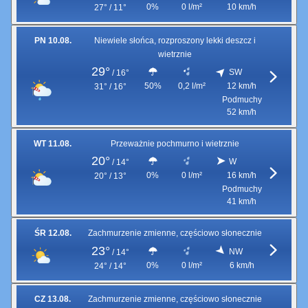
0%
0 l/m²
10 km/h
27° / 11°
PN 10.08.
Niewiele słońca, rozproszony lekki deszcz i
wietrznie
29°
SW
/
16°
50%
0,2 l/m²
12 km/h
31° / 16°
Podmuchy
52 km/h
WT 11.08.
Przeważnie pochmurno i wietrznie
20°
W
/
14°
0%
0 l/m²
16 km/h
20° / 13°
Podmuchy
41 km/h
ŚR 12.08.
Zachmurzenie zmienne, częściowo słonecznie
23°
NW
/
14°
0%
0 l/m²
6 km/h
24° / 14°
CZ 13.08.
Zachmurzenie zmienne, częściowo słonecznie