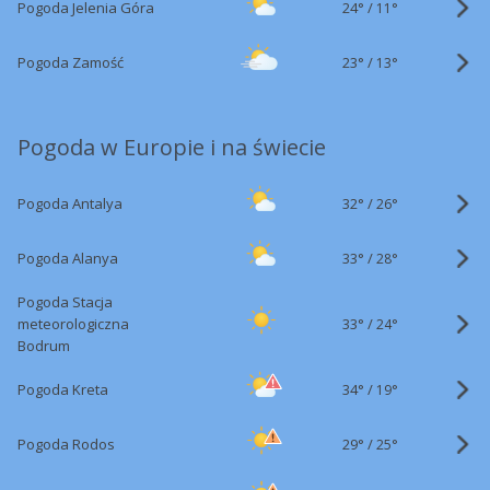
24°
/
Pogoda Jelenia Góra
11°
23°
/
Pogoda Zamość
13°
Pogoda w Europie i na świecie
32°
/
Pogoda Antalya
26°
33°
/
Pogoda Alanya
28°
Pogoda Stacja
33°
/
meteorologiczna
24°
Bodrum
34°
/
Pogoda Kreta
19°
29°
/
Pogoda Rodos
25°