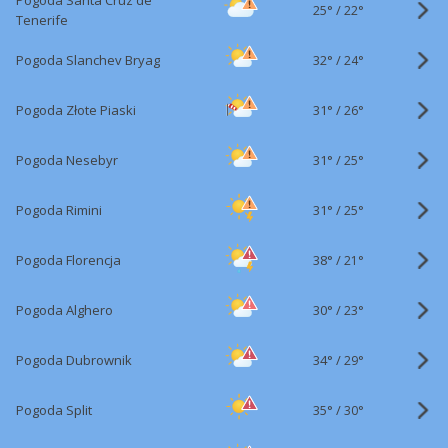
Pogoda Santa Cruz de
25°
/
22°
Tenerife
32°
/
Pogoda Slanchev Bryag
24°
31°
/
Pogoda Złote Piaski
26°
31°
/
Pogoda Nesebyr
25°
31°
/
Pogoda Rimini
25°
38°
/
Pogoda Florencja
21°
30°
/
Pogoda Alghero
23°
34°
/
Pogoda Dubrownik
29°
35°
/
Pogoda Split
30°