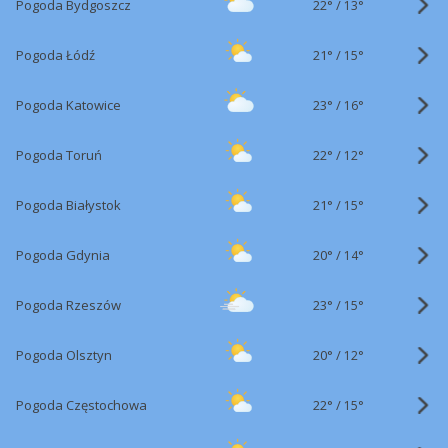
22°
/
Pogoda Bydgoszcz
13°
21°
/
Pogoda Łódź
15°
23°
/
Pogoda Katowice
16°
22°
/
Pogoda Toruń
12°
21°
/
Pogoda Białystok
15°
20°
/
Pogoda Gdynia
14°
23°
/
Pogoda Rzeszów
15°
20°
/
Pogoda Olsztyn
12°
22°
/
Pogoda Częstochowa
15°