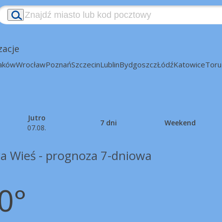
zacje
aków
Wrocław
Poznań
Szczecin
Lublin
Bydgoszcz
Łódź
Katowice
Toru
Jutro
7 dni
Weekend
07.08.
a Wieś - prognoza 7-dniowa
0°