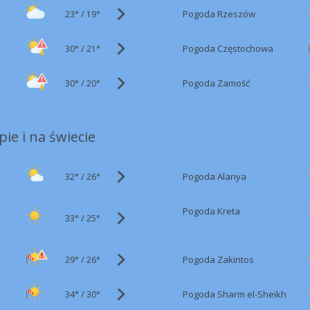
23°
/
Pogoda Rzeszów
19°
30°
/
Pogoda Częstochowa
21°
30°
/
Pogoda Zamość
20°
ie i na świecie
32°
/
Pogoda Alanya
26°
Pogoda Kreta
33°
/
25°
29°
/
Pogoda Zakintos
26°
34°
/
Pogoda Sharm el-Sheikh
30°