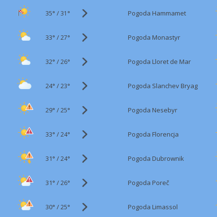
35°
/
Pogoda Hammamet
31°
33°
/
Pogoda Monastyr
27°
32°
/
Pogoda Lloret de Mar
26°
24°
/
Pogoda Slanchev Bryag
23°
29°
/
Pogoda Nesebyr
25°
33°
/
Pogoda Florencja
24°
31°
/
Pogoda Dubrownik
24°
31°
/
Pogoda Poreč
26°
30°
/
Pogoda Limassol
25°