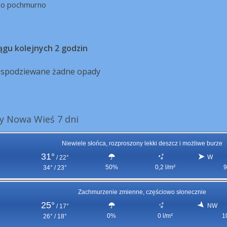
zo pochmurno
ągu kolejnych 2 godzin
ą spodziewane żadne opady
y Nowa Wieś 7 dni
Niewiele słońca, rozproszony lekki deszcz i możliwe burze
31°
W
/
22°
50%
0,2 l/m²
9
34° / 23°
Zachmurzenie zmienne, częściowo słonecznie
25°
NW
/
17°
0%
0 l/m²
1
26° / 18°