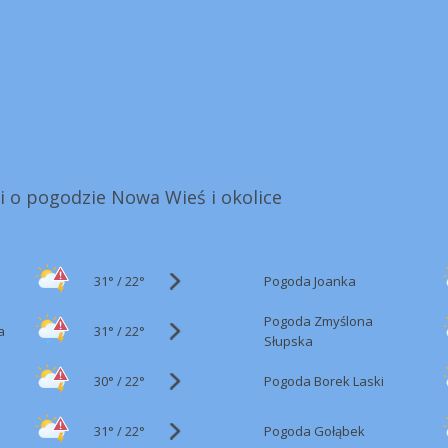
i o pogodzie Nowa Wieś i okolice
31°
/
Pogoda Joanka
22°
Pogoda Zmyślona
31°
/
a
22°
Słupska
30°
/
Pogoda Borek Laski
22°
31°
/
Pogoda Gołąbek
22°