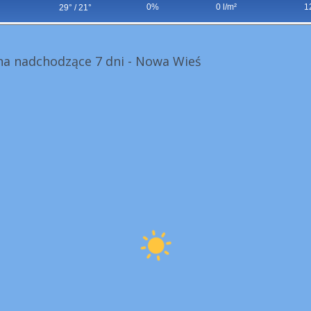
0%
0 l/m²
1
29° / 21°
a nadchodzące 7 dni - Nowa Wieś