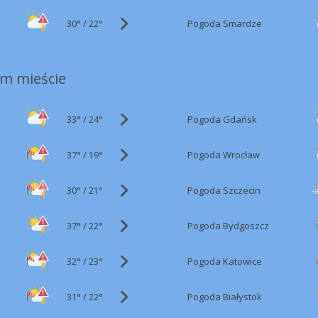
30°
/
Pogoda Smardze
22°
m mieście
33°
/
Pogoda Gdańsk
24°
37°
/
Pogoda Wrocław
19°
30°
/
Pogoda Szczecin
21°
37°
/
Pogoda Bydgoszcz
22°
32°
/
Pogoda Katowice
23°
31°
/
Pogoda Białystok
22°