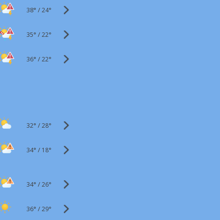
38°
/
24°
35°
/
22°
36°
/
22°
32°
/
28°
34°
/
18°
34°
/
26°
36°
/
29°