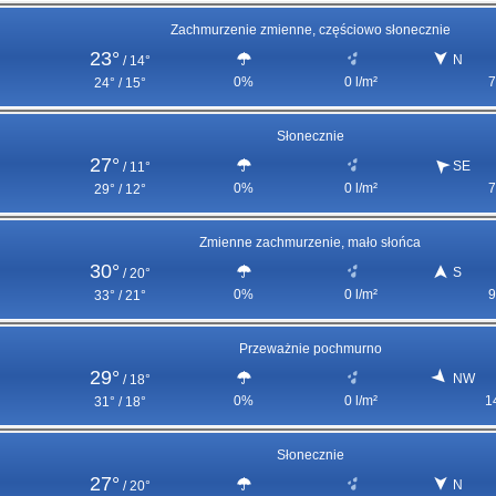
Zachmurzenie zmienne, częściowo słonecznie
23°
N
/
14°
0%
0 l/m²
7
24° / 15°
Słonecznie
27°
SE
/
11°
0%
0 l/m²
7
29° / 12°
Zmienne zachmurzenie, mało słońca
30°
S
/
20°
0%
0 l/m²
9
33° / 21°
Przeważnie pochmurno
29°
NW
/
18°
0%
0 l/m²
1
31° / 18°
Słonecznie
27°
N
/
20°