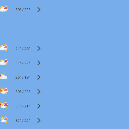
30°
/
22°
24°
/
20°
31°
/
22°
26°
/
19°
30°
/
22°
35°
/
21°
32°
/
22°