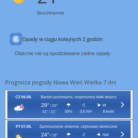
Bezchmurnie
Opady w ciągu kolejnych 2 godzin
Obecnie nie są spodziewane żadne opady
Prognoza pogody Nowa Wieś Wielka 7 dni
CZ 06.08.
Bardzo pochmurno, rozproszony lekki deszcz
29°
W
/
20°
50%
0,6 l/m²
8 km/h
31° / 21°
PT 07.08.
Zachmurzenie zmienne, częściowo słonecznie
24°
NW
/
16°