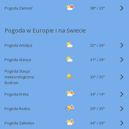
38°
/
Pogoda Zamość
23°
Pogoda w Europie i na świecie
32°
/
Pogoda Antalya
26°
31°
/
Pogoda Alanya
28°
Pogoda Stacja
33°
/
meteorologiczna
25°
Bodrum
34°
/
Pogoda Kreta
19°
29°
/
Pogoda Rodos
25°
34°
/
Pogoda Zakintos
26°