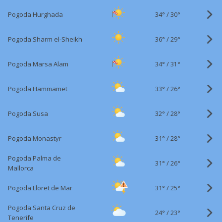
34°
/
Pogoda Hurghada
30°
36°
/
Pogoda Sharm el-Sheikh
29°
34°
/
Pogoda Marsa Alam
31°
33°
/
Pogoda Hammamet
26°
32°
/
Pogoda Susa
28°
31°
/
Pogoda Monastyr
28°
Pogoda Palma de
31°
/
26°
Mallorca
31°
/
Pogoda Lloret de Mar
25°
Pogoda Santa Cruz de
24°
/
23°
Tenerife