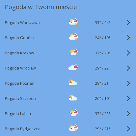
Pogoda w Twoim mieście
33°
/
Pogoda Warszawa
24°
24°
/
Pogoda Gdańsk
19°
37°
/
Pogoda Kraków
20°
29°
/
Pogoda Wrocław
22°
29°
/
Pogoda Poznań
21°
26°
/
Pogoda Szczecin
19°
37°
/
Pogoda Lublin
23°
29°
/
Pogoda Bydgoszcz
21°