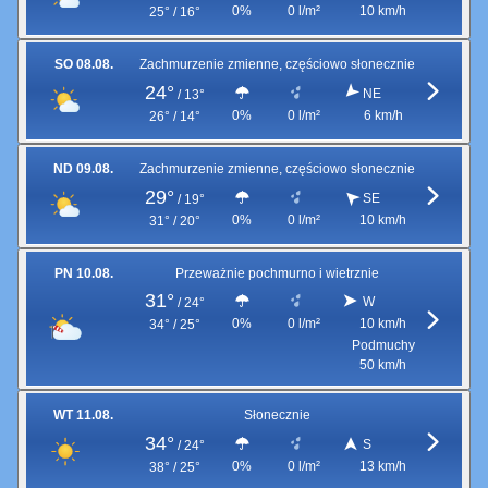
0%
0 l/m²
10 km/h
25° / 16°
SO 08.08.
Zachmurzenie zmienne, częściowo słonecznie
24°
NE
/
13°
0%
0 l/m²
6 km/h
26° / 14°
ND 09.08.
Zachmurzenie zmienne, częściowo słonecznie
29°
SE
/
19°
0%
0 l/m²
10 km/h
31° / 20°
PN 10.08.
Przeważnie pochmurno i wietrznie
31°
W
/
24°
0%
0 l/m²
10 km/h
34° / 25°
Podmuchy
50 km/h
WT 11.08.
Słonecznie
34°
S
/
24°
0%
0 l/m²
13 km/h
38° / 25°