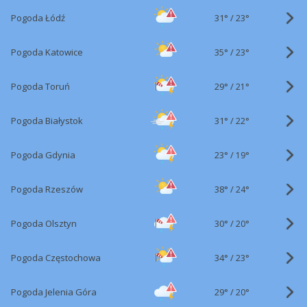
31°
/
Pogoda Łódź
23°
35°
/
Pogoda Katowice
23°
29°
/
Pogoda Toruń
21°
31°
/
Pogoda Białystok
22°
23°
/
Pogoda Gdynia
19°
38°
/
Pogoda Rzeszów
24°
30°
/
Pogoda Olsztyn
20°
34°
/
Pogoda Częstochowa
23°
29°
/
Pogoda Jelenia Góra
20°