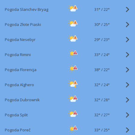
31°
/
Pogoda Slanchev Bryag
22°
30°
/
Pogoda Złote Piaski
25°
29°
/
Pogoda Nesebyr
23°
33°
/
Pogoda Rimini
24°
38°
/
Pogoda Florencja
22°
32°
/
Pogoda Alghero
24°
32°
/
Pogoda Dubrownik
28°
32°
/
Pogoda Split
27°
33°
/
Pogoda Poreč
25°