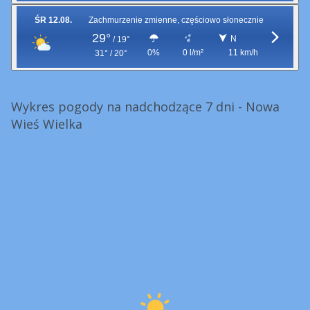
ŚR 12.08.
Zachmurzenie zmienne, częściowo słonecznie
29°
N
/
19°
0%
0 l/m²
11 km/h
31° / 20°
Wykres pogody na nadchodzące 7 dni - Nowa
Wieś Wielka