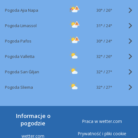
30°
/
Pogoda Ajia Napa
26°
31°
/
Pogoda Limassol
24°
30°
/
Pogoda Pafos
24°
32°
/
Pogoda Valletta
26°
32°
/
Pogoda San Ġiljan
27°
32°
/
Pogoda Sliema
27°
Informacje o
Praca w wetter.com
pogodzie
Prywatność i pliki cookie
wetter.com