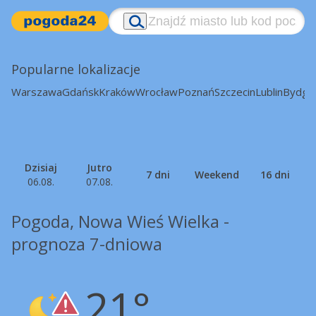
Popularne lokalizacje
Warszawa
Gdańsk
Kraków
Wrocław
Poznań
Szczecin
Lublin
Bydgo
Dzisiaj
Jutro
7 dni
Weekend
16 dni
06.08.
07.08.
Pogoda, Nowa Wieś Wielka -
prognoza 7-dniowa
21°