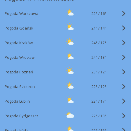
22°
/
Pogoda Warszawa
16°
21°
/
Pogoda Gdańsk
14°
24°
/
Pogoda Kraków
17°
24°
/
Pogoda Wrocław
13°
23°
/
Pogoda Poznań
12°
22°
/
Pogoda Szczecin
12°
23°
/
Pogoda Lublin
17°
22°
/
Pogoda Bydgoszcz
13°
22°
/
Pogoda Łódź
15°