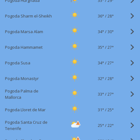
33°
/
Pogoda Hurghada
29°
36°
/
Pogoda Sharm el-Sheikh
28°
34°
/
Pogoda Marsa Alam
30°
35°
/
Pogoda Hammamet
27°
34°
/
Pogoda Susa
27°
32°
/
Pogoda Monastyr
28°
Pogoda Palma de
33°
/
27°
Mallorca
31°
/
Pogoda Lloret de Mar
25°
Pogoda Santa Cruz de
25°
/
22°
Tenerife