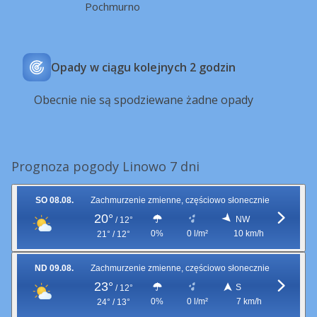
Pochmurno
Opady w ciągu kolejnych 2 godzin
Obecnie nie są spodziewane żadne opady
Prognoza pogody Linowo 7 dni
SO 08.08.
Zachmurzenie zmienne, częściowo słonecznie
20°
NW
/
12°
0%
0 l/m²
10 km/h
21° / 12°
ND 09.08.
Zachmurzenie zmienne, częściowo słonecznie
23°
S
/
12°
0%
0 l/m²
7 km/h
24° / 13°