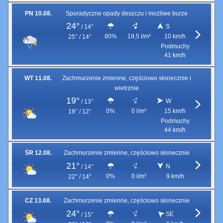
PN 10.08.
Sporadyczne opady deszczu i możliwe burze
24°
S
/
14°
80%
19,5 l/m²
10 km/h
25° / 14°
Podmuchy
41 km/h
WT 11.08.
Zachmurzenie zmienne, częściowo słonecznie i
wietrznie
19°
W
/
13°
0%
0 l/m²
15 km/h
19° / 12°
Podmuchy
44 km/h
ŚR 12.08.
Zachmurzenie zmienne, częściowo słonecznie
21°
N
/
14°
0%
0 l/m²
9 km/h
22° / 14°
CZ 13.08.
Zachmurzenie zmienne, częściowo słonecznie
24°
SE
/
15°