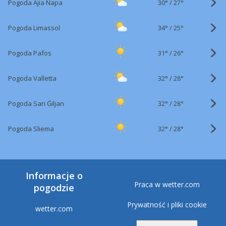
30°
/
Pogoda Ajia Napa
27°
34°
/
Pogoda Limassol
25°
31°
/
Pogoda Pafos
26°
32°
/
Pogoda Valletta
28°
32°
/
Pogoda San Ġiljan
28°
32°
/
Pogoda Sliema
28°
Informacje o
Praca w wetter.com
pogodzie
Prywatność i pliki cookie
wetter.com