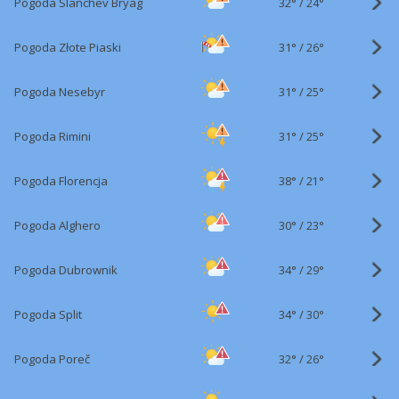
32°
/
Pogoda Slanchev Bryag
24°
31°
/
Pogoda Złote Piaski
26°
31°
/
Pogoda Nesebyr
25°
31°
/
Pogoda Rimini
25°
38°
/
Pogoda Florencja
21°
30°
/
Pogoda Alghero
23°
34°
/
Pogoda Dubrownik
29°
34°
/
Pogoda Split
30°
32°
/
Pogoda Poreč
26°