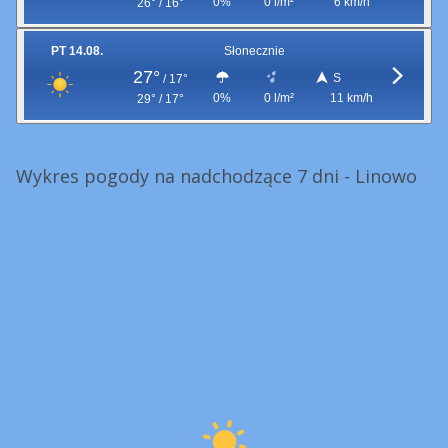
0%
0 l/m²
6 km/h
26° / 16°
PT 14.08.
Słonecznie
27°
S
/
17°
0%
0 l/m²
11 km/h
29° / 17°
Wykres pogody na nadchodzące 7 dni - Linowo