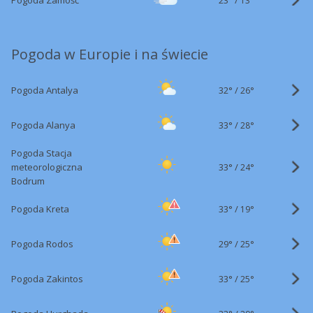
Pogoda Zamość
13°
Pogoda w Europie i na świecie
32°
/
Pogoda Antalya
26°
33°
/
Pogoda Alanya
28°
Pogoda Stacja
33°
/
meteorologiczna
24°
Bodrum
33°
/
Pogoda Kreta
19°
29°
/
Pogoda Rodos
25°
33°
/
Pogoda Zakintos
25°