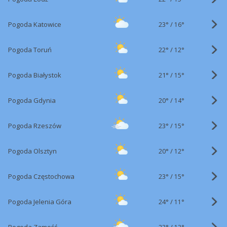
23°
/
Pogoda Katowice
16°
22°
/
Pogoda Toruń
12°
21°
/
Pogoda Białystok
15°
20°
/
Pogoda Gdynia
14°
23°
/
Pogoda Rzeszów
15°
20°
/
Pogoda Olsztyn
12°
23°
/
Pogoda Częstochowa
15°
24°
/
Pogoda Jelenia Góra
11°
23°
/