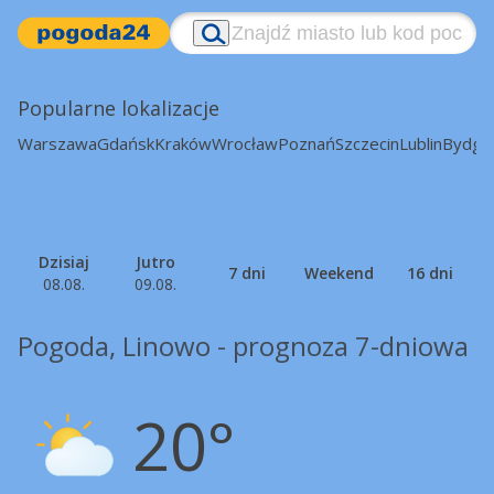
Popularne lokalizacje
Warszawa
Gdańsk
Kraków
Wrocław
Poznań
Szczecin
Lublin
Bydgo
Dzisiaj
Jutro
7 dni
Weekend
16 dni
08.08.
09.08.
Pogoda, Linowo - prognoza 7-dniowa
20°