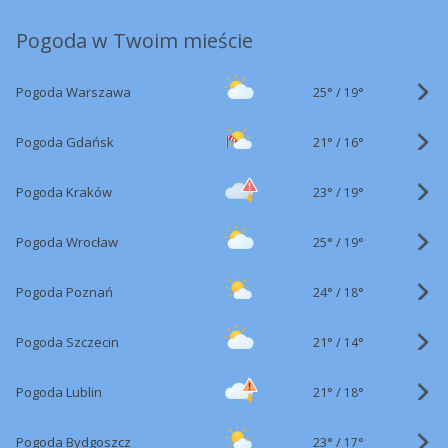
Pogoda w Twoim mieście
25°
/
Pogoda Warszawa
19°
21°
/
Pogoda Gdańsk
16°
23°
/
Pogoda Kraków
19°
25°
/
Pogoda Wrocław
19°
24°
/
Pogoda Poznań
18°
21°
/
Pogoda Szczecin
14°
21°
/
Pogoda Lublin
18°
23°
/
Pogoda Bydgoszcz
17°