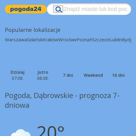
Popularne lokalizacje
Warszawa
Gdańsk
Kraków
Wrocław
Poznań
Szczecin
Lublin
Bydgo
Dzisiaj
Jutro
7 dni
Weekend
16 dni
07.08.
08.08.
Pogoda, Dąbrowskie - prognoza 7-
dniowa
20°