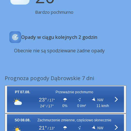
Bardzo pochmurno
Opady w ciągu kolejnych 2 godzin
Obecnie nie są spodziewane żadne opady
Prognoza pogody Dąbrowskie 7 dni
PT 07.08.
Przeważnie pochmurno
23°
NW
/
17°
0%
0 l/m²
11 km/h
24° / 17°
SO 08.08.
Zachmurzenie zmienne, częściowo słonecznie
21°
NW
/
13°