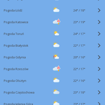
24°
/
Pogoda Łódź
18°
23°
/
Pogoda Katowice
19°
24°
/
Pogoda Toruń
17°
22°
/
Pogoda Białystok
17°
20°
/
Pogoda Gdynia
16°
22°
/
Pogoda Rzeszów
17°
22°
/
Pogoda Olsztyn
16°
23°
/
Pogoda Częstochowa
18°
23°
/
Pogoda Jelenia Góra
17°