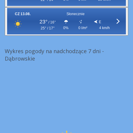
CZ 13.08.
Słonecznie
23°
E
/
16°
0%
0 l/m²
4 km/h
25° / 17°
Wykres pogody na nadchodzące 7 dni -
Dąbrowskie