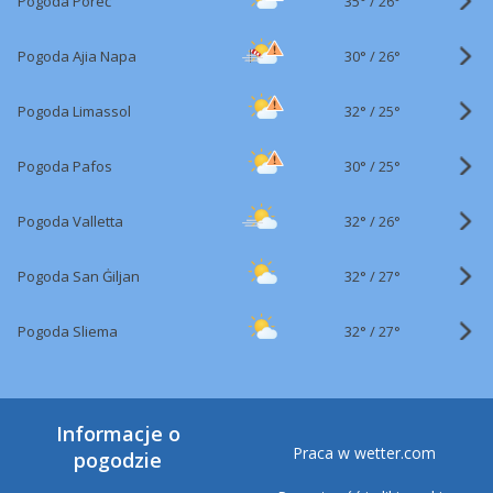
35°
/
Pogoda Poreč
26°
30°
/
Pogoda Ajia Napa
26°
32°
/
Pogoda Limassol
25°
30°
/
Pogoda Pafos
25°
32°
/
Pogoda Valletta
26°
32°
/
Pogoda San Ġiljan
27°
32°
/
Pogoda Sliema
27°
Informacje o
Praca w wetter.com
pogodzie