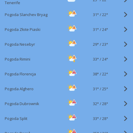
Tenerife
31°
/
Pogoda Slanchev Bryag
22°
31°
/
Pogoda Złote Piaski
24°
29°
/
Pogoda Nesebyr
23°
33°
/
Pogoda Rimini
24°
38°
/
Pogoda Florencja
22°
31°
/
Pogoda Alghero
25°
32°
/
Pogoda Dubrownik
28°
33°
/
Pogoda Split
28°