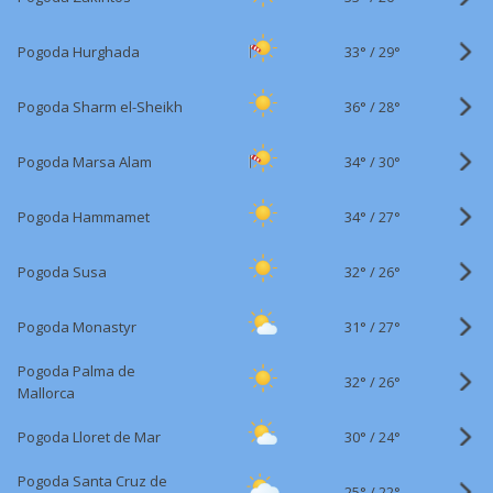
33°
/
Pogoda Hurghada
29°
36°
/
Pogoda Sharm el-Sheikh
28°
34°
/
Pogoda Marsa Alam
30°
34°
/
Pogoda Hammamet
27°
32°
/
Pogoda Susa
26°
31°
/
Pogoda Monastyr
27°
Pogoda Palma de
32°
/
26°
Mallorca
30°
/
Pogoda Lloret de Mar
24°
Pogoda Santa Cruz de
25°
/
22°