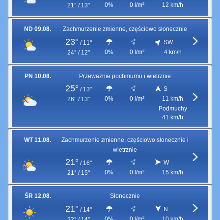
0%
0 l/m²
12 km/h
21° / 13°
ND 09.08.
Zachmurzenie zmienne, częściowo słonecznie
23°
SW
/
11°
0%
0 l/m²
4 km/h
24° / 12°
PN 10.08.
Przeważnie pochmurno i wietrznie
25°
S
/
13°
0%
0 l/m²
11 km/h
26° / 13°
Podmuchy
41 km/h
WT 11.08.
Zachmurzenie zmienne, częściowo słonecznie i
wietrznie
21°
W
/
16°
0%
0 l/m²
15 km/h
21° / 15°
ŚR 12.08.
Słonecznie
21°
N
/
14°
0%
0 l/m²
10 km/h
22° / 14°