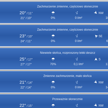
Zachmurzenie zmienne, częściowo słonecznie
20°
NW
/
11°
0%
0 l/m²
1
21° / 10°
Zachmurzenie zmienne, częściowo słonecznie
23°
SE
/
10°
0%
0 l/m²
6
24° / 11°
Niewiele słońca, rozproszony lekki deszcz
25°
S
/
17°
70%
0,1 l/m²
1
27° / 17°
Zmienne zachmurzenie, mało słońca
21°
NW
/
14°
0%
0 l/m²
1
22° / 14°
Przeważnie słonecznie
22°
NW
/
15°