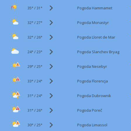
35°
/
Pogoda Hammamet
31°
32°
/
Pogoda Monastyr
27°
32°
/
Pogoda Lloret de Mar
26°
24°
/
Pogoda Slanchev Bryag
23°
29°
/
Pogoda Nesebyr
25°
33°
/
Pogoda Florencja
24°
31°
/
Pogoda Dubrownik
24°
31°
/
Pogoda Poreč
26°
30°
/
Pogoda Limassol
25°