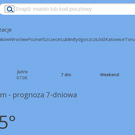
zacje
aków
Wrocław
Poznań
Szczecin
Lublin
Bydgoszcz
Łódź
Katowice
Toru
Jutro
7 dni
Weekend
07.08.
łm - prognoza 7-dniowa
5°