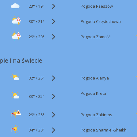
23°
/
Pogoda Rzeszów
19°
30°
/
Pogoda Częstochowa
21°
29°
/
Pogoda Zamość
20°
ie i na świecie
32°
/
Pogoda Alanya
26°
Pogoda Kreta
33°
/
25°
29°
/
Pogoda Zakintos
26°
34°
/
Pogoda Sharm el-Sheikh
30°