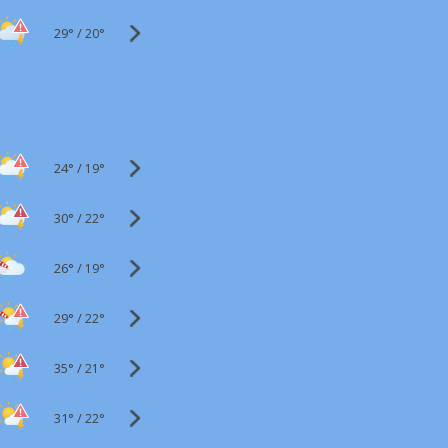
29°
/
20°
24°
/
19°
30°
/
22°
26°
/
19°
29°
/
22°
35°
/
21°
31°
/
22°