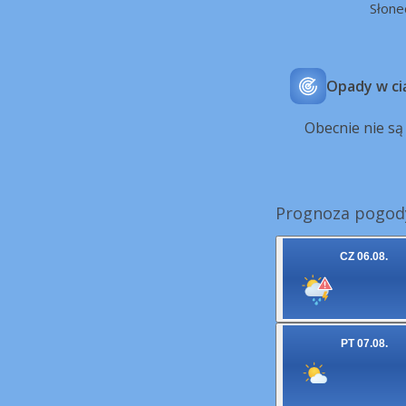
Słone
Opady w ci
Obecnie nie s
Prognoza pogody
CZ 06.08.
PT 07.08.