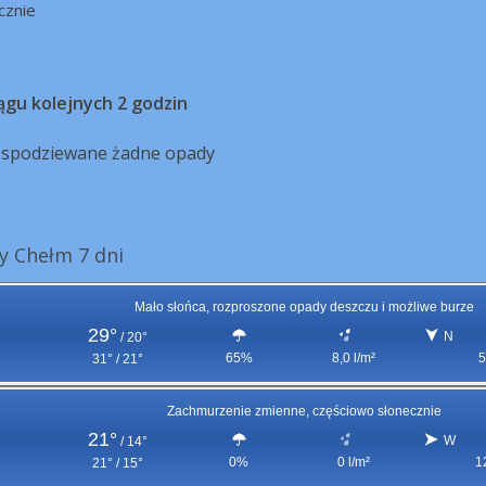
cznie
ągu kolejnych 2 godzin
ą spodziewane żadne opady
 Chełm 7 dni
Mało słońca, rozproszone opady deszczu i możliwe burze
29°
N
/
20°
65%
8,0 l/m²
5
31° / 21°
Zachmurzenie zmienne, częściowo słonecznie
21°
W
/
14°
0%
0 l/m²
1
21° / 15°