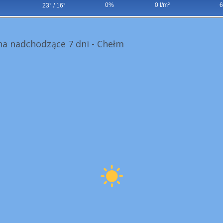
0%
0 l/m²
6
23° / 16°
a nadchodzące 7 dni - Chełm