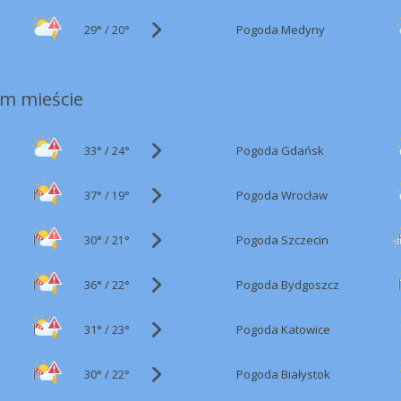
29°
/
Pogoda Medyny
20°
m mieście
33°
/
Pogoda Gdańsk
24°
37°
/
Pogoda Wrocław
19°
30°
/
Pogoda Szczecin
21°
36°
/
Pogoda Bydgoszcz
22°
31°
/
Pogoda Katowice
23°
30°
/
Pogoda Białystok
22°