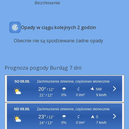
Bezchmurnie
Opady w ciągu kolejnych 2 godzin
Obecnie nie są spodziewane żadne opady
Prognoza pogody Burdąg 7 dni
SO 08.08.
Zachmurzenie zmienne, częściowo słonecznie
20°
NW
/
12°
0%
0 l/m²
9 km/h
21° / 12°
ND 09.08.
Zachmurzenie zmienne, częściowo słonecznie
23°
S
/
12°
0%
0 l/m²
7 km/h
24° / 13°