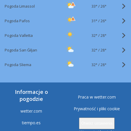
33°
/
Pogoda Limassol
26°
31°
/
Pogoda Pafos
26°
32°
/
Pogoda Valletta
28°
32°
/
Pogoda San Ġiljan
28°
32°
/
Pogoda Sliema
28°
Informacje o
Praca w wetter.com
pogodzie
Prywatność i pliki cookie
wetter.com
tiempo.es
Otwórz ustawienia