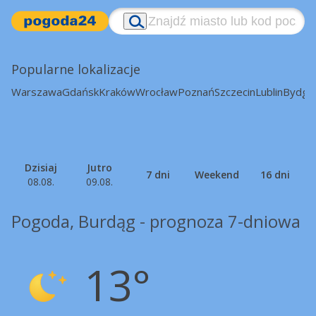
Popularne lokalizacje
Warszawa
Gdańsk
Kraków
Wrocław
Poznań
Szczecin
Lublin
Bydgo
Dzisiaj
Jutro
7 dni
Weekend
16 dni
08.08.
09.08.
Pogoda, Burdąg - prognoza 7-dniowa
13°