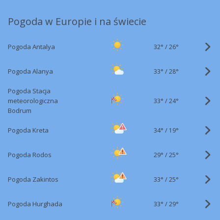
Pogoda w Europie i na świecie
32°
/
Pogoda Antalya
26°
33°
/
Pogoda Alanya
28°
Pogoda Stacja
33°
/
meteorologiczna
24°
Bodrum
34°
/
Pogoda Kreta
19°
29°
/
Pogoda Rodos
25°
33°
/
Pogoda Zakintos
25°
33°
/
Pogoda Hurghada
29°