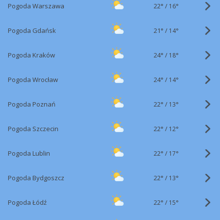
22°
/
Pogoda Warszawa
16°
21°
/
Pogoda Gdańsk
14°
24°
/
Pogoda Kraków
18°
24°
/
Pogoda Wrocław
14°
22°
/
Pogoda Poznań
13°
22°
/
Pogoda Szczecin
12°
22°
/
Pogoda Lublin
17°
22°
/
Pogoda Bydgoszcz
13°
22°
/
Pogoda Łódź
15°