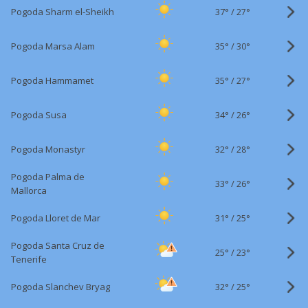
37°
/
Pogoda Sharm el-Sheikh
27°
35°
/
Pogoda Marsa Alam
30°
35°
/
Pogoda Hammamet
27°
34°
/
Pogoda Susa
26°
32°
/
Pogoda Monastyr
28°
Pogoda Palma de
33°
/
26°
Mallorca
31°
/
Pogoda Lloret de Mar
25°
Pogoda Santa Cruz de
25°
/
23°
Tenerife
32°
/
Pogoda Slanchev Bryag
25°