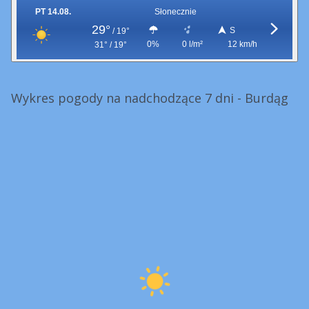
PT 14.08.
Słonecznie
29°
S
/
19°
0%
0 l/m²
12 km/h
31° / 19°
Wykres pogody na nadchodzące 7 dni - Burdąg