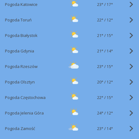
23°
/
Pogoda Katowice
17°
22°
/
Pogoda Toruń
12°
21°
/
Pogoda Białystok
15°
21°
/
Pogoda Gdynia
14°
23°
/
Pogoda Rzeszów
15°
20°
/
Pogoda Olsztyn
12°
22°
/
Pogoda Częstochowa
15°
24°
/
Pogoda Jelenia Góra
12°
23°
/
Pogoda Zamość
14°