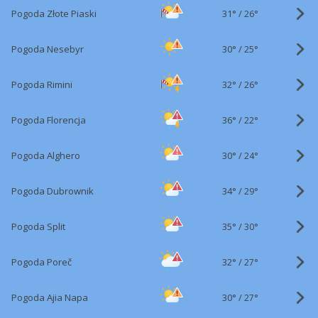
31°
/
Pogoda Złote Piaski
26°
30°
/
Pogoda Nesebyr
25°
32°
/
Pogoda Rimini
26°
36°
/
Pogoda Florencja
22°
30°
/
Pogoda Alghero
24°
34°
/
Pogoda Dubrownik
29°
35°
/
Pogoda Split
30°
32°
/
Pogoda Poreč
27°
30°
/
Pogoda Ajia Napa
27°