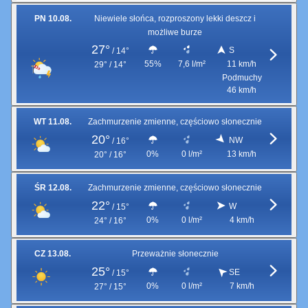
PN 10.08.
Niewiele słońca, rozproszony lekki deszcz i
możliwe burze
27°
S
/
14°
55%
7,6 l/m²
11 km/h
29° / 14°
Podmuchy
46 km/h
WT 11.08.
Zachmurzenie zmienne, częściowo słonecznie
20°
NW
/
16°
0%
0 l/m²
13 km/h
20° / 16°
ŚR 12.08.
Zachmurzenie zmienne, częściowo słonecznie
22°
W
/
15°
0%
0 l/m²
4 km/h
24° / 16°
CZ 13.08.
Przeważnie słonecznie
25°
SE
/
15°
0%
0 l/m²
7 km/h
27° / 15°