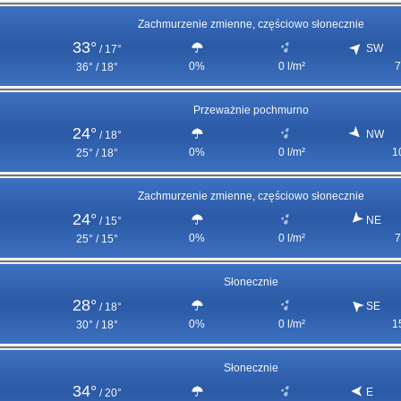
Zachmurzenie zmienne, częściowo słonecznie
33°
SW
/
17°
0%
0 l/m²
7
36° / 18°
Przeważnie pochmurno
24°
NW
/
18°
0%
0 l/m²
1
25° / 18°
Zachmurzenie zmienne, częściowo słonecznie
24°
NE
/
15°
0%
0 l/m²
7
25° / 15°
Słonecznie
28°
SE
/
18°
0%
0 l/m²
1
30° / 18°
Słonecznie
34°
E
/
20°