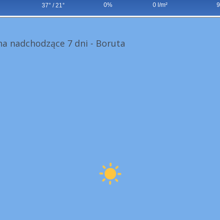
0%
0 l/m²
9
37° / 21°
a nadchodzące 7 dni - Boruta