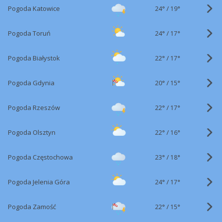
24°
/
Pogoda Katowice
19°
24°
/
Pogoda Toruń
17°
22°
/
Pogoda Białystok
17°
20°
/
Pogoda Gdynia
15°
22°
/
Pogoda Rzeszów
17°
22°
/
Pogoda Olsztyn
16°
23°
/
Pogoda Częstochowa
18°
24°
/
Pogoda Jelenia Góra
17°
22°
/
Pogoda Zamość
15°