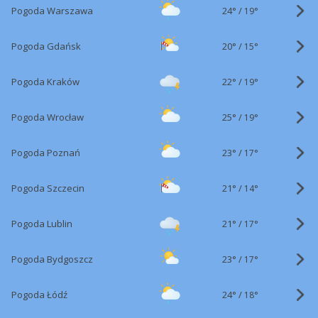
24°
/
Pogoda Warszawa
19°
20°
/
Pogoda Gdańsk
15°
22°
/
Pogoda Kraków
19°
25°
/
Pogoda Wrocław
19°
23°
/
Pogoda Poznań
17°
21°
/
Pogoda Szczecin
14°
21°
/
Pogoda Lublin
17°
23°
/
Pogoda Bydgoszcz
17°
24°
/
Pogoda Łódź
18°