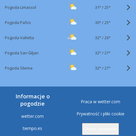
31°
/
Pogoda Limassol
25°
30°
/
Pogoda Pafos
25°
32°
/
Pogoda Valletta
26°
32°
/
Pogoda San Ġiljan
27°
32°
/
Pogoda Sliema
27°
Informacje o
Praca w wetter.com
pogodzie
Prywatność i pliki cookie
wetter.com
tiempo.es
Otwórz ustawienia