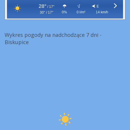
28°
E
/
17°
0%
0 l/m²
14 km/h
30° / 17°
Wykres pogody na nadchodzące 7 dni -
Biskupice