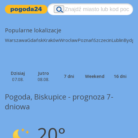
Popularne lokalizacje
Warszawa
Gdańsk
Kraków
Wrocław
Poznań
Szczecin
Lublin
Bydgo
Dzisiaj
Jutro
7 dni
Weekend
16 dni
07.08.
08.08.
Pogoda, Biskupice - prognoza 7-
dniowa
20°