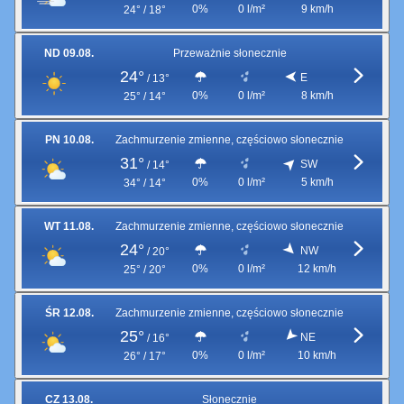
0%
0 l/m²
9 km/h
24° / 18°
ND 09.08.
Przeważnie słonecznie
24°
E
/
13°
0%
0 l/m²
8 km/h
25° / 14°
PN 10.08.
Zachmurzenie zmienne, częściowo słonecznie
31°
SW
/
14°
0%
0 l/m²
5 km/h
34° / 14°
WT 11.08.
Zachmurzenie zmienne, częściowo słonecznie
24°
NW
/
20°
0%
0 l/m²
12 km/h
25° / 20°
ŚR 12.08.
Zachmurzenie zmienne, częściowo słonecznie
25°
NE
/
16°
0%
0 l/m²
10 km/h
26° / 17°
CZ 13.08.
Słonecznie