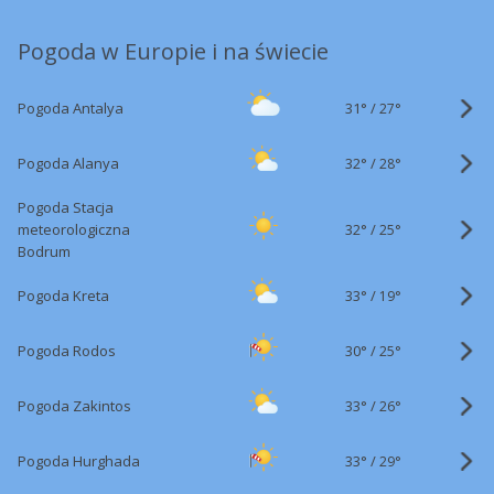
Pogoda w Europie i na świecie
31°
/
Pogoda Antalya
27°
32°
/
Pogoda Alanya
28°
Pogoda Stacja
32°
/
meteorologiczna
25°
Bodrum
33°
/
Pogoda Kreta
19°
30°
/
Pogoda Rodos
25°
33°
/
Pogoda Zakintos
26°
33°
/
Pogoda Hurghada
29°