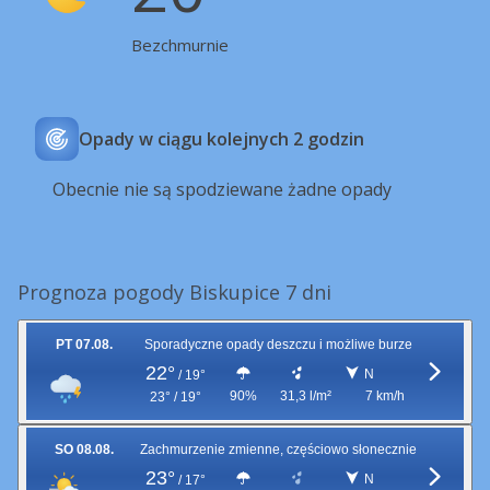
Bezchmurnie
Opady w ciągu kolejnych 2 godzin
Obecnie nie są spodziewane żadne opady
Prognoza pogody Biskupice 7 dni
PT 07.08.
Sporadyczne opady deszczu i możliwe burze
22°
N
/
19°
90%
31,3 l/m²
7 km/h
23° / 19°
SO 08.08.
Zachmurzenie zmienne, częściowo słonecznie
23°
N
/
17°