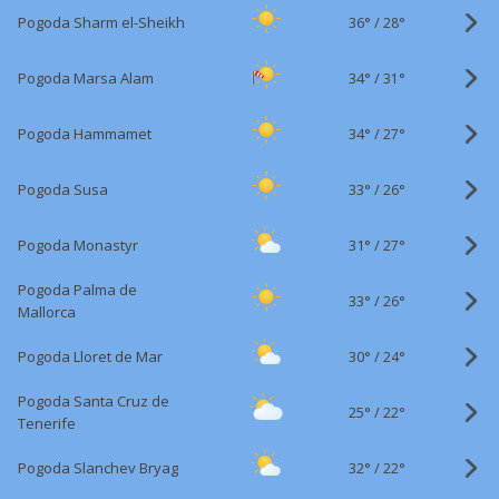
36°
/
Pogoda Sharm el-Sheikh
28°
34°
/
Pogoda Marsa Alam
31°
34°
/
Pogoda Hammamet
27°
33°
/
Pogoda Susa
26°
31°
/
Pogoda Monastyr
27°
Pogoda Palma de
33°
/
26°
Mallorca
30°
/
Pogoda Lloret de Mar
24°
Pogoda Santa Cruz de
25°
/
22°
Tenerife
32°
/
Pogoda Slanchev Bryag
22°