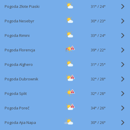
31°
/
Pogoda Złote Piaski
24°
30°
/
Pogoda Nesebyr
23°
33°
/
Pogoda Rimini
24°
39°
/
Pogoda Florencja
22°
31°
/
Pogoda Alghero
25°
32°
/
Pogoda Dubrownik
28°
32°
/
Pogoda Split
28°
34°
/
Pogoda Poreč
26°
30°
/
Pogoda Ajia Napa
26°