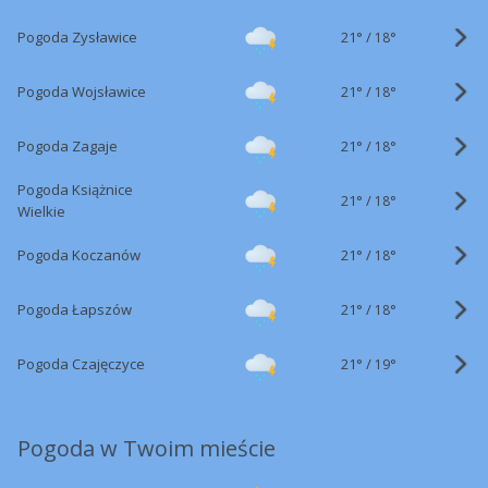
21°
/
Pogoda Zysławice
18°
21°
/
Pogoda Wojsławice
18°
21°
/
Pogoda Zagaje
18°
Pogoda Książnice
21°
/
18°
Wielkie
21°
/
Pogoda Koczanów
18°
21°
/
Pogoda Łapszów
18°
21°
/
Pogoda Czajęczyce
19°
Pogoda w Twoim mieście