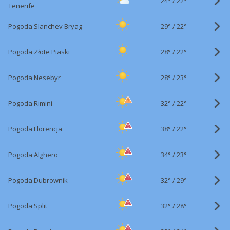
24°
/
22°
Tenerife
29°
/
Pogoda Slanchev Bryag
22°
28°
/
Pogoda Złote Piaski
22°
28°
/
Pogoda Nesebyr
23°
32°
/
Pogoda Rimini
22°
38°
/
Pogoda Florencja
22°
34°
/
Pogoda Alghero
23°
32°
/
Pogoda Dubrownik
29°
32°
/
Pogoda Split
28°