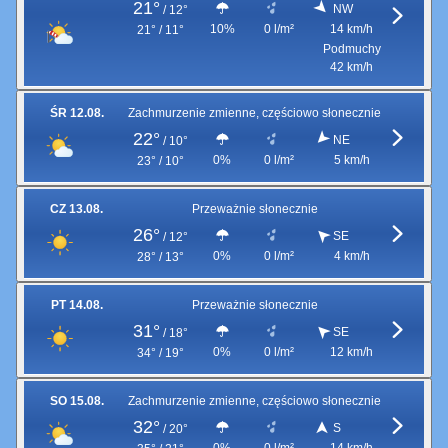
21°
NW
/
12°
10%
0 l/m²
14 km/h
21° / 11°
Podmuchy
42 km/h
ŚR 12.08.
Zachmurzenie zmienne, częściowo słonecznie
22°
NE
/
10°
0%
0 l/m²
5 km/h
23° / 10°
CZ 13.08.
Przeważnie słonecznie
26°
SE
/
12°
0%
0 l/m²
4 km/h
28° / 13°
PT 14.08.
Przeważnie słonecznie
31°
SE
/
18°
0%
0 l/m²
12 km/h
34° / 19°
SO 15.08.
Zachmurzenie zmienne, częściowo słonecznie
32°
S
/
20°