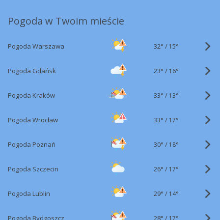
Pogoda w Twoim mieście
32°
/
Pogoda Warszawa
15°
23°
/
Pogoda Gdańsk
16°
33°
/
Pogoda Kraków
13°
33°
/
Pogoda Wrocław
17°
30°
/
Pogoda Poznań
18°
26°
/
Pogoda Szczecin
17°
29°
/
Pogoda Lublin
14°
28°
/
Pogoda Bydgoszcz
17°