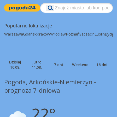
Popularne lokalizacje
Warszawa
Gdańsk
Kraków
Wrocław
Poznań
Szczecin
Lublin
Bydgo
Dzisiaj
Jutro
7 dni
Weekend
16 dni
10.08.
11.08.
Pogoda, Arkońskie-Niemierzyn -
prognoza 7-dniowa
22°