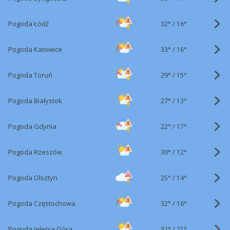
32°
/
Pogoda Łódź
16°
33°
/
Pogoda Katowice
16°
29°
/
Pogoda Toruń
15°
27°
/
Pogoda Białystok
13°
22°
/
Pogoda Gdynia
17°
30°
/
Pogoda Rzeszów
12°
25°
/
Pogoda Olsztyn
14°
32°
/
Pogoda Częstochowa
16°
31°
/
Pogoda Jelenia Góra
21°