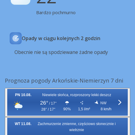
Bardzo pochmurno
Opady w ciągu kolejnych 2 godzin
Obecnie nie są spodziewane żadne opady
Prognoza pogody Arkońskie-Niemierzyn 7 dni
PN 10.08.
Niewiele słońca, rozproszony lekki deszcz
26°
NW
/
17°
90%
1,5 l/m²
8 km/h
28° / 17°
WT 11.08.
Zachmurzenie zmienne, częściowo słonecznie i
wietrznie