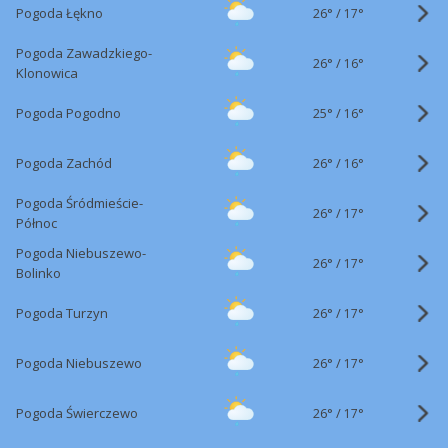
26°
/
Pogoda Łękno
17°
Pogoda Zawadzkiego-
26°
/
16°
Klonowica
25°
/
Pogoda Pogodno
16°
26°
/
Pogoda Zachód
16°
Pogoda Śródmieście-
26°
/
17°
Północ
Pogoda Niebuszewo-
26°
/
17°
Bolinko
26°
/
Pogoda Turzyn
17°
26°
/
Pogoda Niebuszewo
17°
26°
/
Pogoda Świerczewo
17°