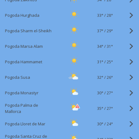
33°
/
Pogoda Hurghada
28°
37°
/
Pogoda Sharm el-Sheikh
29°
34°
/
Pogoda Marsa Alam
31°
31°
/
Pogoda Hammamet
25°
32°
/
Pogoda Susa
26°
30°
/
Pogoda Monastyr
27°
Pogoda Palma de
35°
/
27°
Mallorca
30°
/
Pogoda Lloret de Mar
24°
Pogoda Santa Cruz de