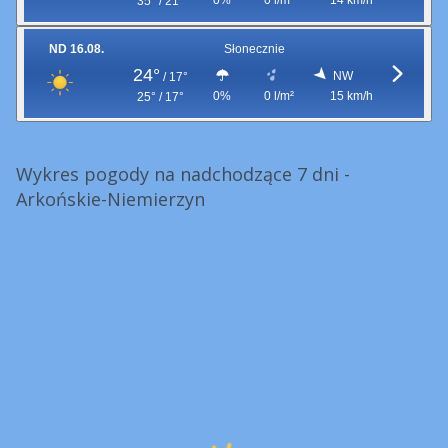
0%
0 l/m²
14 km/h
35° / 21°
ND 16.08.
Słonecznie
24°
NW
/
17°
0%
0 l/m²
15 km/h
25° / 17°
Wykres pogody na nadchodzące 7 dni -
Arkońskie-Niemierzyn