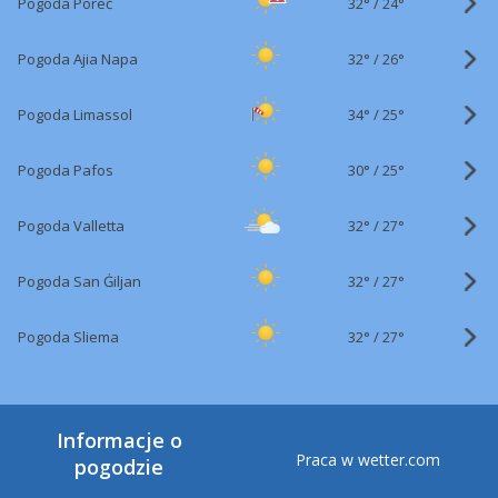
32°
/
Pogoda Poreč
24°
32°
/
Pogoda Ajia Napa
26°
34°
/
Pogoda Limassol
25°
30°
/
Pogoda Pafos
25°
32°
/
Pogoda Valletta
27°
32°
/
Pogoda San Ġiljan
27°
32°
/
Pogoda Sliema
27°
Informacje o
Praca w wetter.com
pogodzie