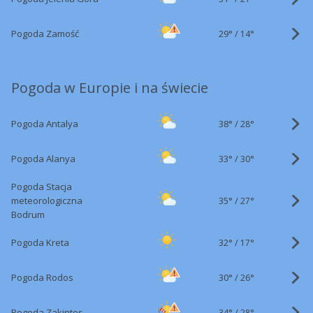
29°
/
Pogoda Zamość
14°
Pogoda w Europie i na świecie
38°
/
Pogoda Antalya
28°
33°
/
Pogoda Alanya
30°
Pogoda Stacja
35°
/
meteorologiczna
27°
Bodrum
32°
/
Pogoda Kreta
17°
30°
/
Pogoda Rodos
26°
34°
/
Pogoda Zakintos
28°