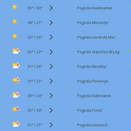
35°
/
Pogoda Hammamet
30°
34°
/
Pogoda Monastyr
27°
33°
/
Pogoda Lloret de Mar
26°
25°
/
Pogoda Slanchev Bryag
23°
31°
/
Pogoda Nesebyr
26°
31°
/
Pogoda Florencja
25°
30°
/
Pogoda Dubrownik
24°
35°
/
Pogoda Poreč
30°
31°
/
Pogoda Limassol
27°