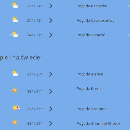
20°
/
Pogoda Rzeszów
14°
20°
/
Pogoda Częstochowa
12°
24°
/
Pogoda Zamość
11°
ie i na świecie
32°
/
Pogoda Alanya
26°
Pogoda Kreta
33°
/
24°
29°
/
Pogoda Zakintos
25°
33°
/
Pogoda Sharm el-Sheikh
29°