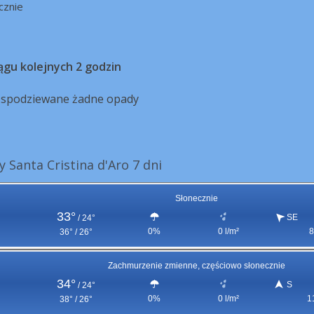
cznie
ągu kolejnych 2 godzin
ą spodziewane żadne opady
Santa Cristina d'Aro 7 dni
Słonecznie
33°
SE
/
24°
0%
0 l/m²
8
36° / 26°
Zachmurzenie zmienne, częściowo słonecznie
34°
S
/
24°
0%
0 l/m²
1
38° / 26°