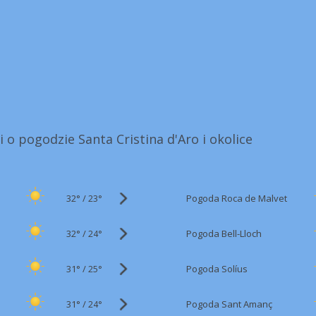
i o pogodzie Santa Cristina d'Aro i okolice
32°
/
Pogoda Roca de Malvet
23°
32°
/
Pogoda Bell-Lloch
24°
31°
/
Pogoda Solíus
25°
31°
/
Pogoda Sant Amanç
24°