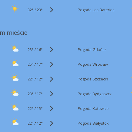
32°
/
Pogoda Les Bateries
23°
m mieście
23°
/
Pogoda Gdańsk
16°
25°
/
Pogoda Wrocław
17°
22°
/
Pogoda Szczecin
12°
23°
/
Pogoda Bydgoszcz
17°
22°
/
Pogoda Katowice
15°
22°
/
Pogoda Białystok
12°