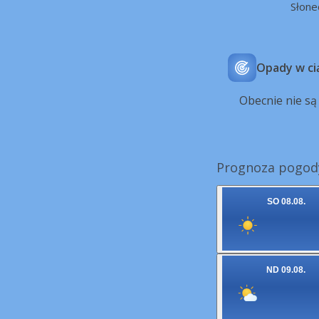
Słone
Opady w ci
Obecnie nie s
Prognoza pogody 
SO 08.08.
ND 09.08.