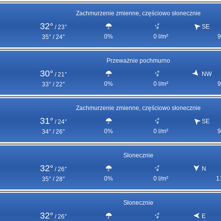
Zachmurzenie zmienne, częściowo słonecznie
32°
SE
/
23°
0%
0 l/m²
9
35° / 24°
Przeważnie pochmurno
30°
NW
/
21°
0%
0 l/m²
9
33° / 22°
Zachmurzenie zmienne, częściowo słonecznie
31°
SE
/
24°
0%
0 l/m²
9
34° / 26°
Słonecznie
32°
N
/
26°
0%
0 l/m²
1
35° / 28°
Słonecznie
32°
E
/
26°