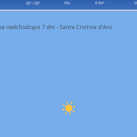
0%
0 l/m²
1
35° / 28°
 nadchodzące 7 dni - Santa Cristina d'Aro