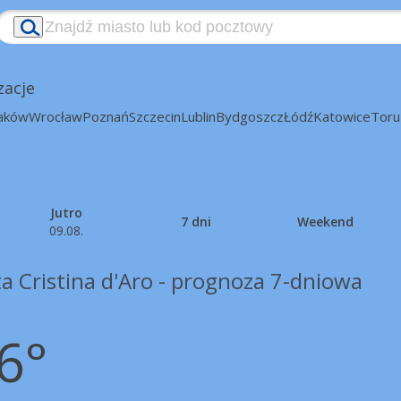
zacje
aków
Wrocław
Poznań
Szczecin
Lublin
Bydgoszcz
Łódź
Katowice
Toru
Jutro
7 dni
Weekend
09.08.
a Cristina d'Aro - prognoza 7-dniowa
6°