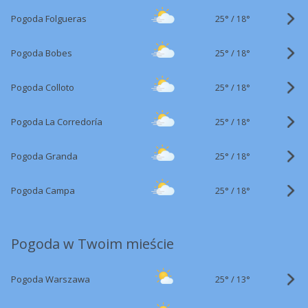
25°
/
Pogoda Folgueras
18°
25°
/
Pogoda Bobes
18°
25°
/
Pogoda Colloto
18°
25°
/
Pogoda La Corredoría
18°
25°
/
Pogoda Granda
18°
25°
/
Pogoda Campa
18°
Pogoda w Twoim mieście
25°
/
Pogoda Warszawa
13°