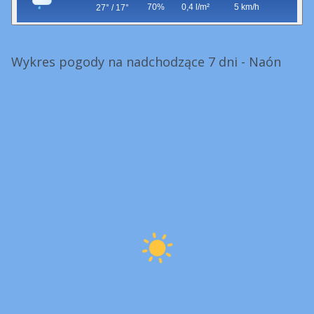
70%
0,4 l/m²
5 km/h
27° / 17°
Wykres pogody na nadchodzące 7 dni - Naón