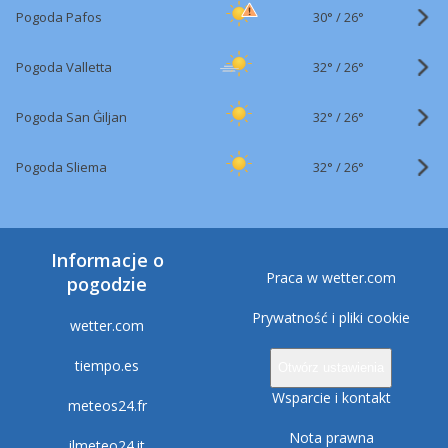
30°
/
Pogoda Pafos
26°
32°
/
Pogoda Valletta
26°
32°
/
Pogoda San Ġiljan
26°
32°
/
Pogoda Sliema
26°
Informacje o
Praca w wetter.com
pogodzie
Prywatność i pliki cookie
wetter.com
tiempo.es
Otwórz ustawienia
Wsparcie i kontakt
meteos24.fr
Nota prawna
ilmeteo24.it