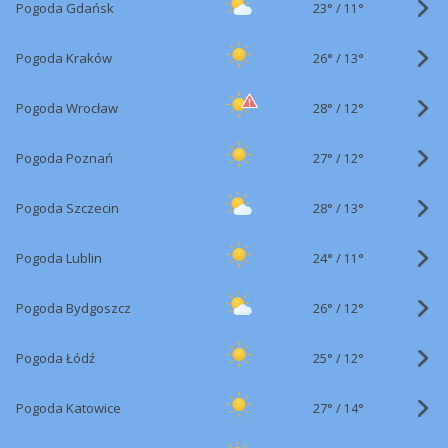
23°
/
Pogoda Gdańsk
11°
26°
/
Pogoda Kraków
13°
28°
/
Pogoda Wrocław
12°
27°
/
Pogoda Poznań
12°
28°
/
Pogoda Szczecin
13°
24°
/
Pogoda Lublin
11°
26°
/
Pogoda Bydgoszcz
12°
25°
/
Pogoda Łódź
12°
27°
/
Pogoda Katowice
14°