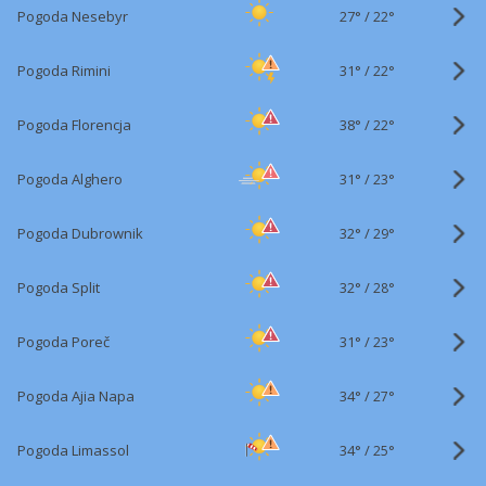
27°
/
Pogoda Nesebyr
22°
31°
/
Pogoda Rimini
22°
38°
/
Pogoda Florencja
22°
31°
/
Pogoda Alghero
23°
32°
/
Pogoda Dubrownik
29°
32°
/
Pogoda Split
28°
31°
/
Pogoda Poreč
23°
34°
/
Pogoda Ajia Napa
27°
34°
/
Pogoda Limassol
25°