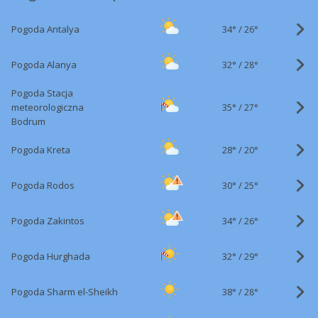
34°
/
Pogoda Antalya
26°
32°
/
Pogoda Alanya
28°
Pogoda Stacja
35°
/
meteorologiczna
27°
Bodrum
28°
/
Pogoda Kreta
20°
30°
/
Pogoda Rodos
25°
34°
/
Pogoda Zakintos
26°
32°
/
Pogoda Hurghada
29°
38°
/
Pogoda Sharm el-Sheikh
28°