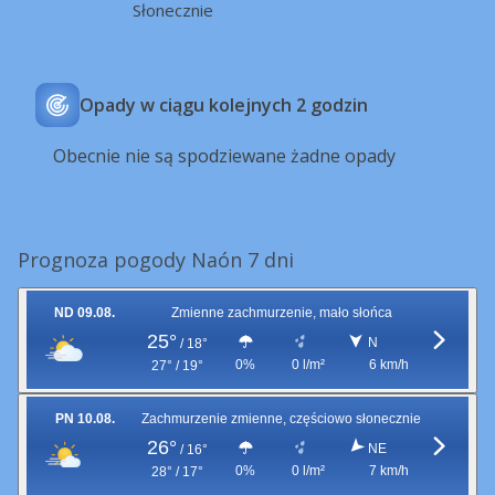
Słonecznie
Opady w ciągu kolejnych 2 godzin
Obecnie nie są spodziewane żadne opady
Prognoza pogody Naón 7 dni
ND 09.08.
Zmienne zachmurzenie, mało słońca
25°
N
/
18°
0%
0 l/m²
6 km/h
27° / 19°
PN 10.08.
Zachmurzenie zmienne, częściowo słonecznie
26°
NE
/
16°
0%
0 l/m²
7 km/h
28° / 17°