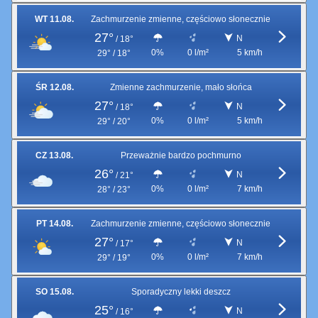
WT 11.08.
Zachmurzenie zmienne, częściowo słonecznie
27°
N
/
18°
0%
0 l/m²
5 km/h
29° / 18°
ŚR 12.08.
Zmienne zachmurzenie, mało słońca
27°
N
/
18°
0%
0 l/m²
5 km/h
29° / 20°
CZ 13.08.
Przeważnie bardzo pochmurno
26°
N
/
21°
0%
0 l/m²
7 km/h
28° / 23°
PT 14.08.
Zachmurzenie zmienne, częściowo słonecznie
27°
N
/
17°
0%
0 l/m²
7 km/h
29° / 19°
SO 15.08.
Sporadyczny lekki deszcz
25°
N
/
16°