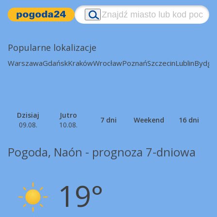
Popularne lokalizacje
Warszawa
Gdańsk
Kraków
Wrocław
Poznań
Szczecin
Lublin
Bydgo
Dzisiaj
Jutro
7 dni
Weekend
16 dni
09.08.
10.08.
Pogoda, Naón - prognoza 7-dniowa
19°