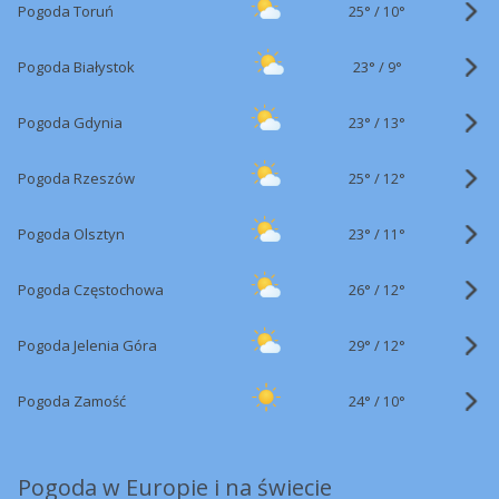
25°
/
Pogoda Toruń
10°
23°
/
Pogoda Białystok
9°
23°
/
Pogoda Gdynia
13°
25°
/
Pogoda Rzeszów
12°
23°
/
Pogoda Olsztyn
11°
26°
/
Pogoda Częstochowa
12°
29°
/
Pogoda Jelenia Góra
12°
24°
/
Pogoda Zamość
10°
Pogoda w Europie i na świecie