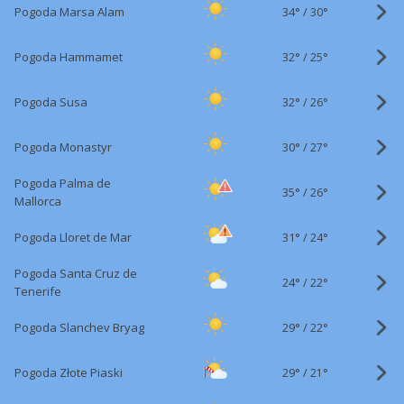
34°
/
Pogoda Marsa Alam
30°
32°
/
Pogoda Hammamet
25°
32°
/
Pogoda Susa
26°
30°
/
Pogoda Monastyr
27°
Pogoda Palma de
35°
/
26°
Mallorca
31°
/
Pogoda Lloret de Mar
24°
Pogoda Santa Cruz de
24°
/
22°
Tenerife
29°
/
Pogoda Slanchev Bryag
22°
29°
/
Pogoda Złote Piaski
21°