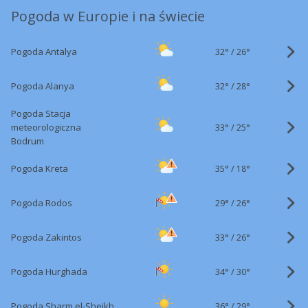
Pogoda w Europie i na świecie
32°
/
Pogoda Antalya
26°
32°
/
Pogoda Alanya
28°
Pogoda Stacja
33°
/
meteorologiczna
25°
Bodrum
35°
/
Pogoda Kreta
18°
29°
/
Pogoda Rodos
26°
33°
/
Pogoda Zakintos
26°
34°
/
Pogoda Hurghada
30°
36°
/
Pogoda Sharm el-Sheikh
29°