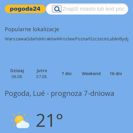
Popularne lokalizacje
Warszawa
Gdańsk
Kraków
Wrocław
Poznań
Szczecin
Lublin
Bydgo
Dzisiaj
Jutro
7 dni
Weekend
16 dni
06.08.
07.08.
Pogoda, Lué - prognoza 7-dniowa
21°