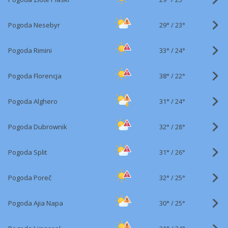
29°
/
Pogoda Nesebyr
23°
33°
/
Pogoda Rimini
24°
38°
/
Pogoda Florencja
22°
31°
/
Pogoda Alghero
24°
32°
/
Pogoda Dubrownik
28°
31°
/
Pogoda Split
26°
32°
/
Pogoda Poreč
25°
30°
/
Pogoda Ajia Napa
25°