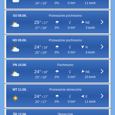
0%
0 l/m²
11 km/h
24° / 19°
SO 08.08.
Przeważnie pochmurno
25°
NE
/
17°
0%
0 l/m²
5 km/h
27° / 18°
ND 09.08.
Przeważnie pochmurno
24°
N
/
18°
0%
0 l/m²
6 km/h
25° / 19°
PN 10.08.
Pochmurno
24°
NE
/
18°
0%
0 l/m²
10 km/h
25° / 19°
WT 11.08.
Przeważnie słonecznie
24°
E
/
17°
0%
0 l/m²
11 km/h
25° / 17°
ŚR 12.08.
Słonecznie