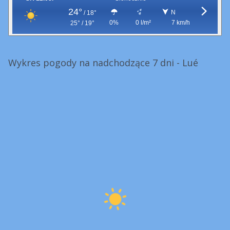
24°
N
/
18°
0%
0 l/m²
7 km/h
25° / 19°
Wykres pogody na nadchodzące 7 dni - Lué