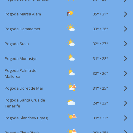
35°
/
Pogoda Marsa Alam
31°
33°
/
Pogoda Hammamet
26°
32°
/
Pogoda Susa
27°
31°
/
Pogoda Monastyr
28°
Pogoda Palma de
32°
/
26°
Mallorca
31°
/
Pogoda Lloret de Mar
25°
Pogoda Santa Cruz de
24°
/
23°
Tenerife
31°
/
Pogoda Slanchev Bryag
22°
29°
/
Pogoda Złote Piaski
25°