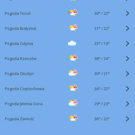
30°
/
Pogoda Toruń
22°
31°
/
Pogoda Białystok
22°
23°
/
Pogoda Gdynia
19°
38°
/
Pogoda Rzeszów
24°
30°
/
Pogoda Olsztyn
21°
34°
/
Pogoda Częstochowa
22°
29°
/
Pogoda Jelenia Góra
20°
36°
/
Pogoda Zamość
22°