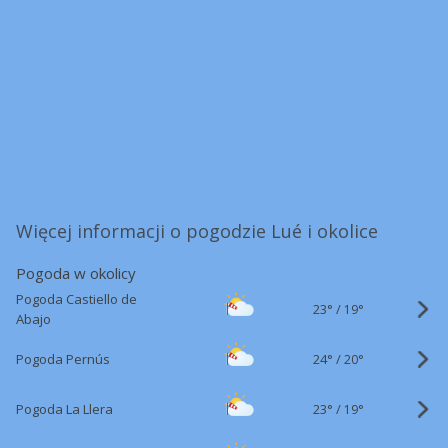
Więcej informacji o pogodzie Lué i okolice
Pogoda w okolicy
Pogoda Castiello de
23°
/
19°
Abajo
24°
/
Pogoda Pernús
20°
23°
/
Pogoda La Llera
19°