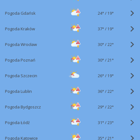
24°
/
Pogoda Gdańsk
19°
37°
/
Pogoda Kraków
19°
30°
/
Pogoda Wrocław
22°
30°
/
Pogoda Poznań
21°
26°
/
Pogoda Szczecin
19°
36°
/
Pogoda Lublin
22°
29°
/
Pogoda Bydgoszcz
22°
31°
/
Pogoda Łódź
23°
35°
/
Pogoda Katowice
21°