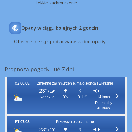
Lekkie zachmurzenie
Opady w ciągu kolejnych 2 godzin
Obecnie nie są spodziewane żadne opady
Prognoza pogody Lué 7 dni
CZ 06.08.
Zmienne zachmurzenie, mało słońca i wietrznie
23°
E
/
19°
0%
0 l/m²
14 km/h
24° / 20°
Podmuchy
46 km/h
PT 07.08.
Przeważnie pochmurno
23°
E
/
19°