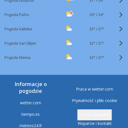
31°
/
Pogoda Limassol
24°
30°
/
Pogoda Pafos
24°
32°
/
Pogoda Valletta
27°
32°
/
Pogoda San Ġiljan
27°
32°
/
Pogoda Sliema
27°
Informacje o
Praca w wetter.com
pogodzie
Prywatność i pliki cookie
wetter.com
tiempo.es
Otwórz ustawienia
Wsparcie i kontakt
meteos24.fr