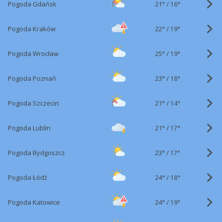
21°
/
Pogoda Gdańsk
16°
22°
/
Pogoda Kraków
19°
25°
/
Pogoda Wrocław
19°
23°
/
Pogoda Poznań
18°
21°
/
Pogoda Szczecin
14°
21°
/
Pogoda Lublin
17°
23°
/
Pogoda Bydgoszcz
17°
24°
/
Pogoda Łódź
18°
24°
/
Pogoda Katowice
19°