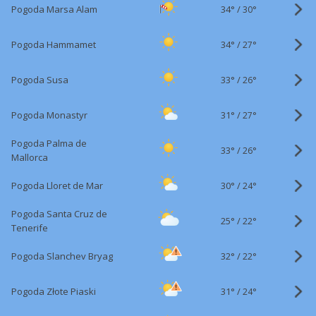
34°
/
Pogoda Marsa Alam
30°
34°
/
Pogoda Hammamet
27°
33°
/
Pogoda Susa
26°
31°
/
Pogoda Monastyr
27°
Pogoda Palma de
33°
/
26°
Mallorca
30°
/
Pogoda Lloret de Mar
24°
Pogoda Santa Cruz de
25°
/
22°
Tenerife
32°
/
Pogoda Slanchev Bryag
22°
31°
/
Pogoda Złote Piaski
24°