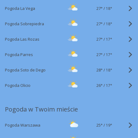
27°
/
Pogoda La Vega
18°
27°
/
Pogoda Sobrepiedra
18°
27°
/
Pogoda Las Rozas
17°
27°
/
Pogoda Parres
17°
28°
/
Pogoda Soto de Dego
18°
26°
/
Pogoda Olicio
17°
Pogoda w Twoim mieście
25°
/
Pogoda Warszawa
19°