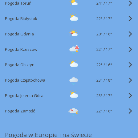
24°
/
Pogoda Toruń
17°
22°
/
Pogoda Białystok
17°
20°
/
Pogoda Gdynia
16°
22°
/
Pogoda Rzeszów
17°
22°
/
Pogoda Olsztyn
16°
23°
/
Pogoda Częstochowa
18°
23°
/
Pogoda Jelenia Góra
17°
22°
/
Pogoda Zamość
16°
Pogoda w Europie i na świecie