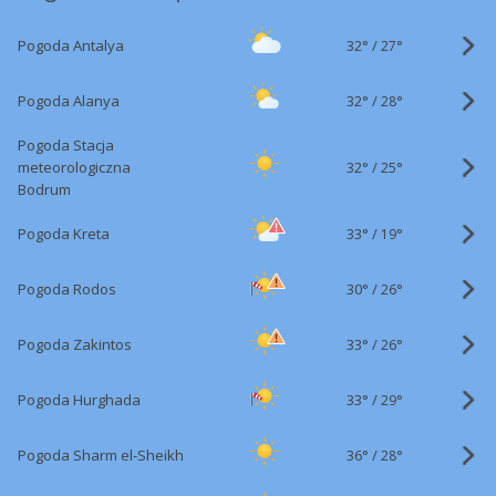
32°
/
Pogoda Antalya
27°
32°
/
Pogoda Alanya
28°
Pogoda Stacja
32°
/
meteorologiczna
25°
Bodrum
33°
/
Pogoda Kreta
19°
30°
/
Pogoda Rodos
26°
33°
/
Pogoda Zakintos
26°
33°
/
Pogoda Hurghada
29°
36°
/
Pogoda Sharm el-Sheikh
28°