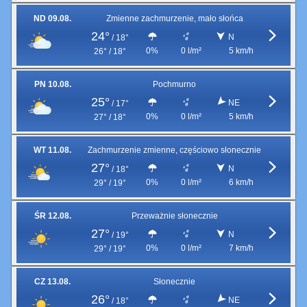
ND 09.08.
Zmienne zachmurzenie, mało słońca
24°
N
/
18°
0%
0 l/m²
5 km/h
26° / 18°
PN 10.08.
Pochmurno
25°
NE
/
17°
0%
0 l/m²
5 km/h
27° / 18°
WT 11.08.
Zachmurzenie zmienne, częściowo słonecznie
27°
N
/
18°
0%
0 l/m²
6 km/h
29° / 19°
ŚR 12.08.
Przeważnie słonecznie
27°
N
/
19°
0%
0 l/m²
7 km/h
29° / 19°
CZ 13.08.
Słonecznie
26°
NE
/
18°