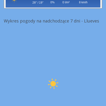
0%
0 l/m²
8 km/h
28° / 19°
Wykres pogody na nadchodzące 7 dni - Llueves