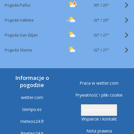
30°
/
Pogoda Pafos
25°
32°
/
Pogoda Valletta
26°
32°
/
Pogoda San Ġiljan
27°
32°
/
Pogoda Sliema
27°
Informacje o
Praca w wetter.com
pogodzie
Prywatność i pliki cookie
wetter.com
tiempo.es
Otwórz ustawienia
Wsparcie i kontakt
meteos24.fr
Nota prawna
ilmeteo24.it