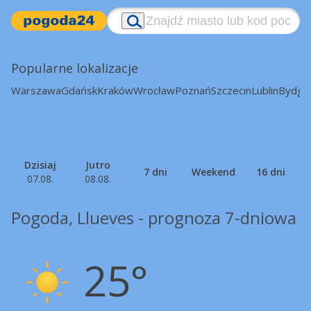
Popularne lokalizacje
Warszawa
Gdańsk
Kraków
Wrocław
Poznań
Szczecin
Lublin
Bydgo
Dzisiaj
Jutro
7 dni
Weekend
16 dni
07.08.
08.08.
Pogoda, Llueves - prognoza 7-dniowa
25°