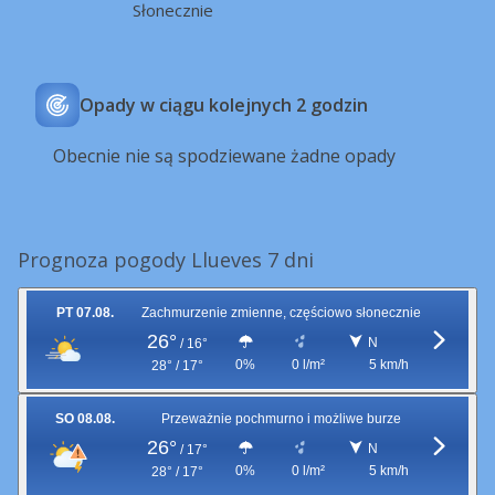
Słonecznie
Opady w ciągu kolejnych 2 godzin
Obecnie nie są spodziewane żadne opady
Prognoza pogody Llueves 7 dni
PT 07.08.
Zachmurzenie zmienne, częściowo słonecznie
26°
N
/
16°
0%
0 l/m²
5 km/h
28° / 17°
SO 08.08.
Przeważnie pochmurno i możliwe burze
26°
N
/
17°
0%
0 l/m²
5 km/h
28° / 17°