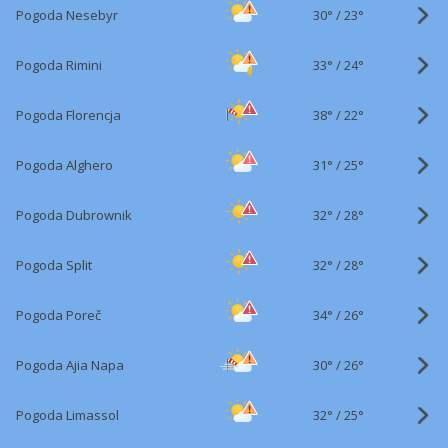
30°
/
Pogoda Nesebyr
23°
33°
/
Pogoda Rimini
24°
38°
/
Pogoda Florencja
22°
31°
/
Pogoda Alghero
25°
32°
/
Pogoda Dubrownik
28°
32°
/
Pogoda Split
28°
34°
/
Pogoda Poreč
26°
30°
/
Pogoda Ajia Napa
26°
32°
/
Pogoda Limassol
25°