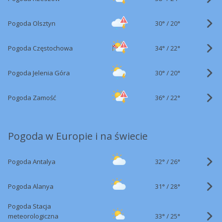
30°
/
Pogoda Olsztyn
20°
34°
/
Pogoda Częstochowa
22°
30°
/
Pogoda Jelenia Góra
20°
36°
/
Pogoda Zamość
22°
Pogoda w Europie i na świecie
32°
/
Pogoda Antalya
26°
31°
/
Pogoda Alanya
28°
Pogoda Stacja
33°
/
meteorologiczna
25°