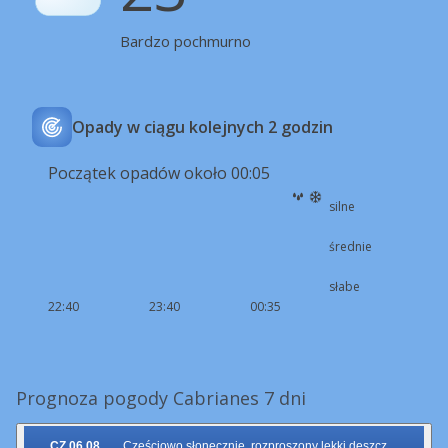
Bardzo pochmurno
Opady w ciągu kolejnych 2 godzin
Początek opadów około 00:05
silne
średnie
słabe
22:40
23:40
00:35
Prognoza pogody Cabrianes 7 dni
CZ 06.08.
Częściowo słonecznie, rozproszony lekki deszcz