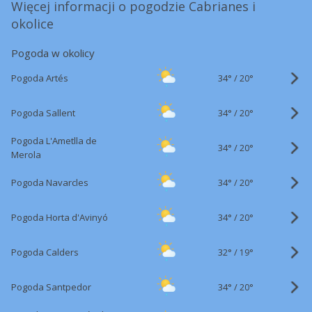
Więcej informacji o pogodzie Cabrianes i
okolice
Pogoda w okolicy
34°
/
Pogoda Artés
20°
34°
/
Pogoda Sallent
20°
Pogoda L'Ametlla de
34°
/
20°
Merola
34°
/
Pogoda Navarcles
20°
34°
/
Pogoda Horta d'Avinyó
20°
32°
/
Pogoda Calders
19°
34°
/
Pogoda Santpedor
20°