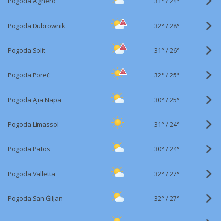
31°
/
Pogoda Alghero
24°
32°
/
Pogoda Dubrownik
28°
31°
/
Pogoda Split
26°
32°
/
Pogoda Poreč
25°
30°
/
Pogoda Ajia Napa
25°
31°
/
Pogoda Limassol
24°
30°
/
Pogoda Pafos
24°
32°
/
Pogoda Valletta
27°
32°
/
Pogoda San Ġiljan
27°