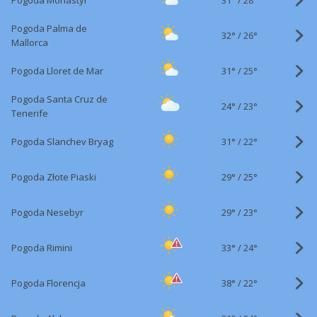
Pogoda Monastyr
28°
Pogoda Palma de
32°
/
26°
Mallorca
31°
/
Pogoda Lloret de Mar
25°
Pogoda Santa Cruz de
24°
/
23°
Tenerife
31°
/
Pogoda Slanchev Bryag
22°
29°
/
Pogoda Złote Piaski
25°
29°
/
Pogoda Nesebyr
23°
33°
/
Pogoda Rimini
24°
38°
/
Pogoda Florencja
22°