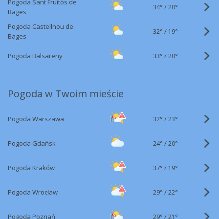
Pogoda Sant Fruitós de
34°
/
20°
Bages
Pogoda Castellnou de
32°
/
19°
Bages
33°
/
Pogoda Balsareny
20°
Pogoda w Twoim mieście
32°
/
Pogoda Warszawa
23°
24°
/
Pogoda Gdańsk
20°
37°
/
Pogoda Kraków
19°
29°
/
Pogoda Wrocław
22°
29°
/
Pogoda Poznań
21°