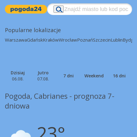
Popularne lokalizacje
Warszawa
Gdańsk
Kraków
Wrocław
Poznań
Szczecin
Lublin
Bydgo
Dzisiaj
Jutro
7 dni
Weekend
16 dni
06.08.
07.08.
Pogoda, Cabrianes - prognoza 7-
dniowa
23°