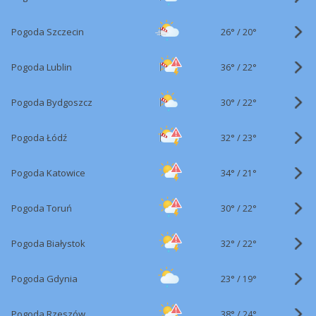
26°
/
Pogoda Szczecin
20°
36°
/
Pogoda Lublin
22°
30°
/
Pogoda Bydgoszcz
22°
32°
/
Pogoda Łódź
23°
34°
/
Pogoda Katowice
21°
30°
/
Pogoda Toruń
22°
32°
/
Pogoda Białystok
22°
23°
/
Pogoda Gdynia
19°
38°
/
Pogoda Rzeszów
24°