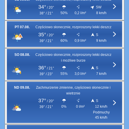
34°
SW
/
20°
50%
0,2 l/m²
8 km/h
38° / 21°
PT 07.08.
Częściowo słonecznie, rozproszony lekki deszcz
35°
S
/
20°
60%
0,9 l/m²
9 km/h
39° / 21°
SO 08.08.
Częściowo słonecznie, rozproszony lekki deszcz
i możliwe burze
36°
S
/
21°
55%
3,0 l/m²
7 km/h
39° / 23°
ND 09.08.
Zachmurzenie zmienne, częściowo słonecznie i
wietrznie
37°
S
/
20°
0%
0 l/m²
12 km/h
39° / 21°
Podmuchy
45 km/h