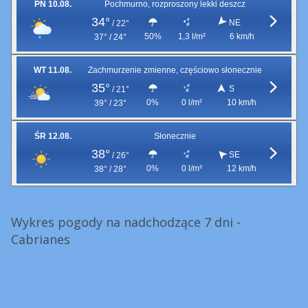
PN 10.08.
Pochmurno, rozproszony lekki deszcz
34°
NE
/
22°
50%
1,3 l/m²
6 km/h
37° / 24°
WT 11.08.
Zachmurzenie zmienne, częściowo słonecznie
35°
S
/
21°
0%
0 l/m²
10 km/h
39° / 23°
ŚR 12.08.
Słonecznie
38°
SE
/
26°
0%
0 l/m²
12 km/h
38° / 28°
Wykres pogody na nadchodzące 7 dni -
Cabrianes