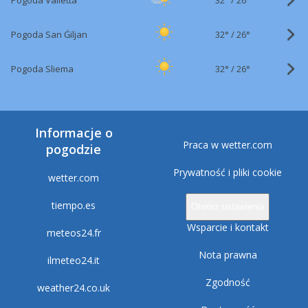
Pogoda Valletta
26°
32°
/
Pogoda San Ġiljan
26°
32°
/
Pogoda Sliema
26°
Informacje o
Praca w wetter.com
pogodzie
Prywatność i pliki cookie
wetter.com
tiempo.es
Otwórz ustawienia
Wsparcie i kontakt
meteos24.fr
Nota prawna
ilmeteo24.it
Zgodność
weather24.co.uk