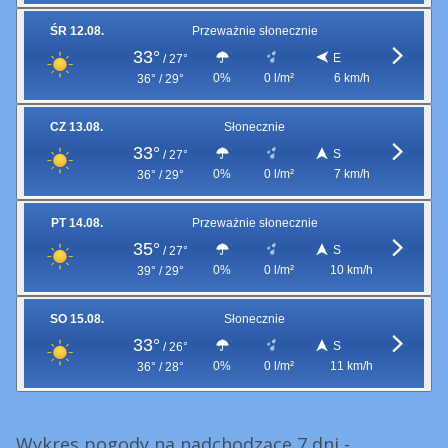
ŚR 12.08.
Przeważnie słonecznie
33°
E
/
27°
0%
0 l/m²
6 km/h
36° / 29°
CZ 13.08.
Słonecznie
33°
S
/
27°
0%
0 l/m²
7 km/h
36° / 29°
PT 14.08.
Przeważnie słonecznie
35°
S
/
27°
0%
0 l/m²
10 km/h
39° / 29°
SO 15.08.
Słonecznie
33°
S
/
26°
0%
0 l/m²
11 km/h
36° / 28°
Wykres pogody na nadchodzące 7 dni -