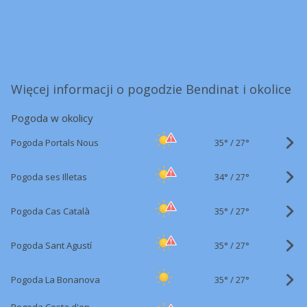
Więcej informacji o pogodzie Bendinat i okolice
Pogoda w okolicy
35°
/
Pogoda Portals Nous
27°
34°
/
Pogoda ses Illetas
27°
35°
/
Pogoda Cas Català
27°
35°
/
Pogoda Sant Agustí
27°
35°
/
Pogoda La Bonanova
27°