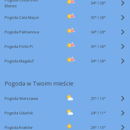
Pogoda Costa d'en
34°
/
28°
Blanes
35°
/
Pogoda Cala Mayor
26°
34°
/
Pogoda Palmanova
28°
35°
/
Pogoda Porto Pi
26°
34°
/
Pogoda Magaluf
28°
Pogoda w Twoim mieście
25°
/
Pogoda Warszawa
13°
24°
/
Pogoda Gdańsk
11°
26°
/
Pogoda Kraków
13°