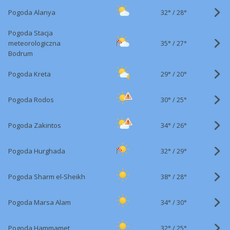
32°
/
Pogoda Alanya
28°
Pogoda Stacja
35°
/
meteorologiczna
27°
Bodrum
29°
/
Pogoda Kreta
20°
30°
/
Pogoda Rodos
25°
34°
/
Pogoda Zakintos
26°
32°
/
Pogoda Hurghada
29°
38°
/
Pogoda Sharm el-Sheikh
28°
34°
/
Pogoda Marsa Alam
30°
32°
/
Pogoda Hammamet
25°