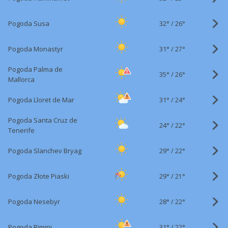
32°
/
Pogoda Susa
26°
31°
/
Pogoda Monastyr
27°
Pogoda Palma de
35°
/
26°
Mallorca
31°
/
Pogoda Lloret de Mar
24°
Pogoda Santa Cruz de
24°
/
22°
Tenerife
29°
/
Pogoda Slanchev Bryag
22°
29°
/
Pogoda Złote Piaski
21°
28°
/
Pogoda Nesebyr
22°
31°
/
Pogoda Rimini
22°