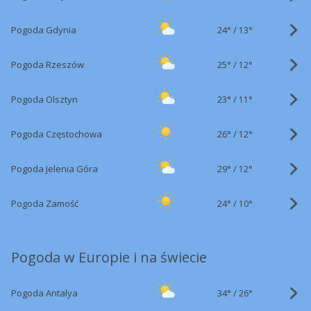
24°
/
Pogoda Gdynia
13°
25°
/
Pogoda Rzeszów
12°
23°
/
Pogoda Olsztyn
11°
26°
/
Pogoda Częstochowa
12°
29°
/
Pogoda Jelenia Góra
12°
24°
/
Pogoda Zamość
10°
Pogoda w Europie i na świecie
34°
/
Pogoda Antalya
26°