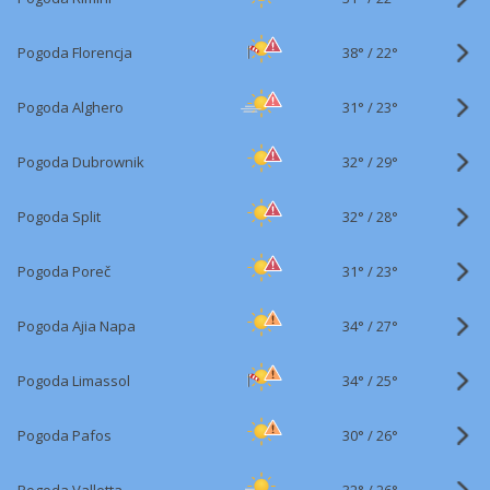
38°
/
Pogoda Florencja
22°
31°
/
Pogoda Alghero
23°
32°
/
Pogoda Dubrownik
29°
32°
/
Pogoda Split
28°
31°
/
Pogoda Poreč
23°
34°
/
Pogoda Ajia Napa
27°
34°
/
Pogoda Limassol
25°
30°
/
Pogoda Pafos
26°
32°
/