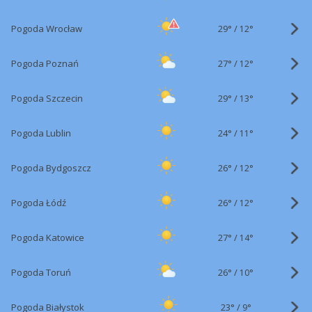
29°
/
Pogoda Wrocław
12°
27°
/
Pogoda Poznań
12°
29°
/
Pogoda Szczecin
13°
24°
/
Pogoda Lublin
11°
26°
/
Pogoda Bydgoszcz
12°
26°
/
Pogoda Łódź
12°
27°
/
Pogoda Katowice
14°
26°
/
Pogoda Toruń
10°
23°
/
Pogoda Białystok
9°