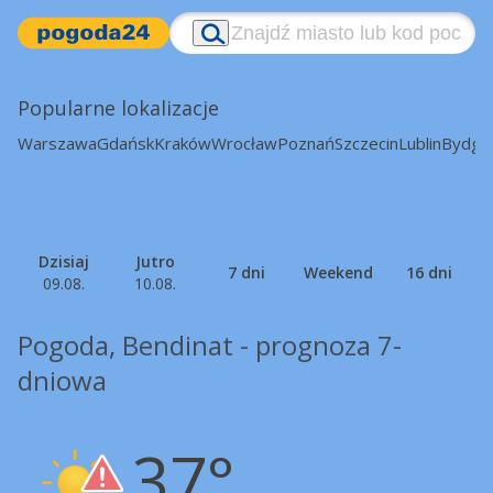
Popularne lokalizacje
Warszawa
Gdańsk
Kraków
Wrocław
Poznań
Szczecin
Lublin
Bydgo
Dzisiaj
Jutro
7 dni
Weekend
16 dni
09.08.
10.08.
Pogoda, Bendinat - prognoza 7-
dniowa
37°