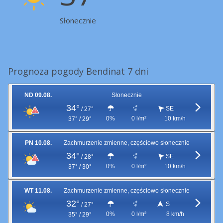
Słonecznie
Prognoza pogody Bendinat 7 dni
ND 09.08.
Słonecznie
34°
SE
/
27°
0%
0 l/m²
10 km/h
37° / 29°
PN 10.08.
Zachmurzenie zmienne, częściowo słonecznie
34°
SE
/
28°
0%
0 l/m²
10 km/h
37° / 30°
WT 11.08.
Zachmurzenie zmienne, częściowo słonecznie
32°
S
/
27°
0%
0 l/m²
8 km/h
35° / 29°