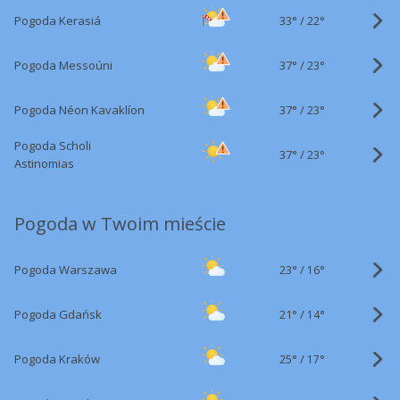
33°
/
Pogoda Kerasiá
22°
37°
/
Pogoda Messoúni
23°
37°
/
Pogoda Néon Kavaklíon
23°
Pogoda Scholi
37°
/
23°
Astinomias
Pogoda w Twoim mieście
23°
/
Pogoda Warszawa
16°
21°
/
Pogoda Gdańsk
14°
25°
/
Pogoda Kraków
17°