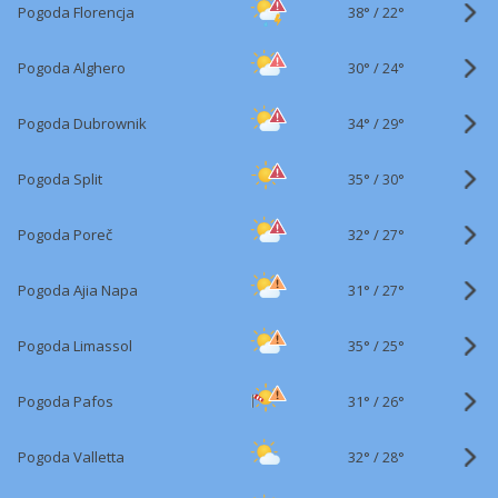
38°
/
Pogoda Florencja
22°
30°
/
Pogoda Alghero
24°
34°
/
Pogoda Dubrownik
29°
35°
/
Pogoda Split
30°
32°
/
Pogoda Poreč
27°
31°
/
Pogoda Ajia Napa
27°
35°
/
Pogoda Limassol
25°
31°
/
Pogoda Pafos
26°
32°
/
Pogoda Valletta
28°