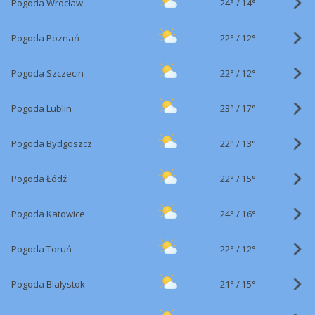
24°
/
Pogoda Wrocław
14°
22°
/
Pogoda Poznań
12°
22°
/
Pogoda Szczecin
12°
23°
/
Pogoda Lublin
17°
22°
/
Pogoda Bydgoszcz
13°
22°
/
Pogoda Łódź
15°
24°
/
Pogoda Katowice
16°
22°
/
Pogoda Toruń
12°
21°
/
Pogoda Białystok
15°