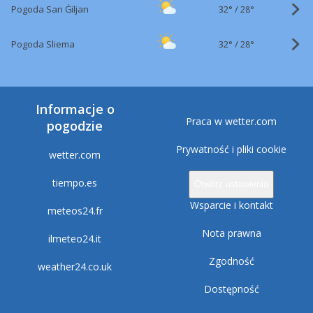
32°
/
Pogoda San Ġiljan
28°
32°
/
Pogoda Sliema
28°
Informacje o
Praca w wetter.com
pogodzie
Prywatność i pliki cookie
wetter.com
tiempo.es
Otwórz ustawienia
Wsparcie i kontakt
meteos24.fr
Nota prawna
ilmeteo24.it
Zgodność
weather24.co.uk
Dostępność