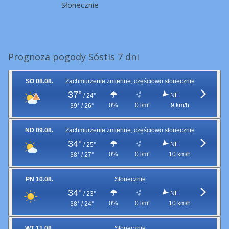
Słonecznie
Prognoza pogody Sóstis 7 dni
SO 08.08.
Zachmurzenie zmienne, częściowo słonecznie
37°
NE
/
24°
0%
0 l/m²
9 km/h
39° / 26°
ND 09.08.
Zachmurzenie zmienne, częściowo słonecznie
34°
NE
/
25°
0%
0 l/m²
10 km/h
38° / 27°
PN 10.08.
Słonecznie
34°
NE
/
23°
0%
0 l/m²
10 km/h
38° / 24°
WT 11.08.
Słonecznie