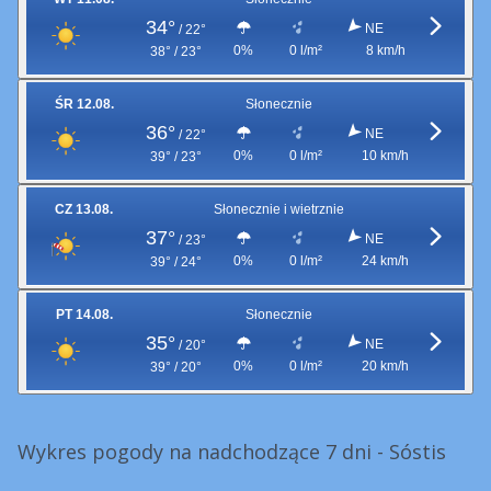
34°
NE
/
22°
0%
0 l/m²
8 km/h
38° / 23°
ŚR 12.08.
Słonecznie
36°
NE
/
22°
0%
0 l/m²
10 km/h
39° / 23°
CZ 13.08.
Słonecznie i wietrznie
37°
NE
/
23°
0%
0 l/m²
24 km/h
39° / 24°
PT 14.08.
Słonecznie
35°
NE
/
20°
0%
0 l/m²
20 km/h
39° / 20°
Wykres pogody na nadchodzące 7 dni - Sóstis