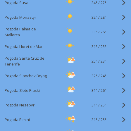
34°
/
Pogoda Susa
27°
32°
/
Pogoda Monastyr
28°
Pogoda Palma de
33°
/
26°
Mallorca
31°
/
Pogoda Lloret de Mar
25°
Pogoda Santa Cruz de
25°
/
23°
Tenerife
32°
/
Pogoda Slanchev Bryag
24°
31°
/
Pogoda Złote Piaski
26°
31°
/
Pogoda Nesebyr
25°
31°
/
Pogoda Rimini
25°