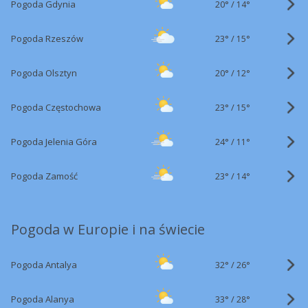
20°
/
Pogoda Gdynia
14°
23°
/
Pogoda Rzeszów
15°
20°
/
Pogoda Olsztyn
12°
23°
/
Pogoda Częstochowa
15°
24°
/
Pogoda Jelenia Góra
11°
23°
/
Pogoda Zamość
14°
Pogoda w Europie i na świecie
32°
/
Pogoda Antalya
26°
33°
/
Pogoda Alanya
28°