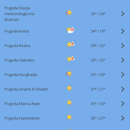
Pogoda Stacja
33°
/
meteorologiczna
24°
Bodrum
34°
/
Pogoda Kreta
19°
29°
/
Pogoda Rodos
25°
33°
/
Pogoda Zakintos
25°
33°
/
Pogoda Hurghada
29°
37°
/
Pogoda Sharm el-Sheikh
27°
35°
/
Pogoda Marsa Alam
30°
35°
/
Pogoda Hammamet
27°