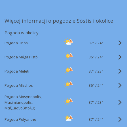
Więcej informacji o pogodzie Sóstis i okolice
Pogoda w okolicy
37°
/
Pogoda Linós
24°
36°
/
Pogoda Méga Pistó
24°
37°
/
Pogoda Meléti
23°
36°
/
Pogoda Míschos
24°
Pogoda Mosynopolis,
37°
/
Maximianopolis,
23°
Μαξιμιανούπολις
37°
/
Pogoda Polýantho
24°