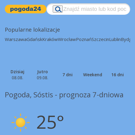
Popularne lokalizacje
Warszawa
Gdańsk
Kraków
Wrocław
Poznań
Szczecin
Lublin
Bydgo
Dzisiaj
Jutro
7 dni
Weekend
16 dni
08.08.
09.08.
Pogoda, Sóstis - prognoza 7-dniowa
25°