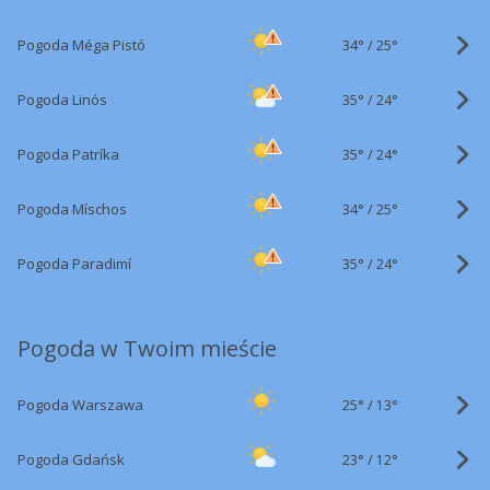
34°
/
Pogoda Méga Pistó
25°
35°
/
Pogoda Linós
24°
35°
/
Pogoda Patríka
24°
34°
/
Pogoda Míschos
25°
35°
/
Pogoda Paradimí
24°
Pogoda w Twoim mieście
25°
/
Pogoda Warszawa
13°
23°
/
Pogoda Gdańsk
12°