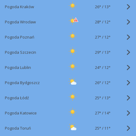
26°
/
Pogoda Kraków
13°
28°
/
Pogoda Wrocław
12°
27°
/
Pogoda Poznań
12°
29°
/
Pogoda Szczecin
13°
24°
/
Pogoda Lublin
12°
26°
/
Pogoda Bydgoszcz
12°
25°
/
Pogoda Łódź
13°
27°
/
Pogoda Katowice
14°
25°
/
Pogoda Toruń
11°