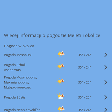
Więcej informacji o pogodzie Meléti i okolice
Pogoda w okolicy
35°
/
Pogoda Messoúni
24°
Pogoda Scholi
35°
/
24°
Astinomias
Pogoda Mosynopolis,
35°
/
Maximianopolis,
25°
Μαξιμιανούπολις
35°
/
Pogoda Sóstis
25°
35°
/
Pogoda Néon Kavaklíon
24°