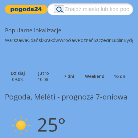
Popularne lokalizacje
Warszawa
Gdańsk
Kraków
Wrocław
Poznań
Szczecin
Lublin
Bydgo
Dzisiaj
Jutro
7 dni
Weekend
16 dni
09.08.
10.08.
Pogoda, Meléti - prognoza 7-dniowa
25°