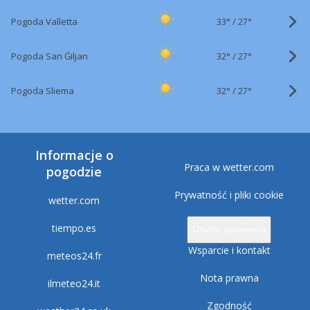
33°
/
Pogoda Valletta
27°
32°
/
Pogoda San Ġiljan
27°
32°
/
Pogoda Sliema
27°
Informacje o
Praca w wetter.com
pogodzie
Prywatność i pliki cookie
wetter.com
tiempo.es
Otwórz ustawienia
Wsparcie i kontakt
meteos24.fr
Nota prawna
ilmeteo24.it
Zgodność