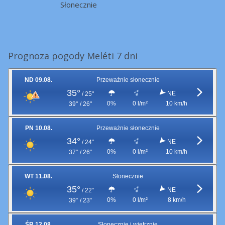
Słonecznie
Prognoza pogody Meléti 7 dni
ND 09.08.
Przeważnie słonecznie
35°
NE
/
25°
0%
0 l/m²
10 km/h
39° / 26°
PN 10.08.
Przeważnie słonecznie
34°
NE
/
24°
0%
0 l/m²
10 km/h
37° / 26°
WT 11.08.
Słonecznie
35°
NE
/
22°
0%
0 l/m²
8 km/h
39° / 23°
ŚR 12.08.
Słonecznie i wietrznie