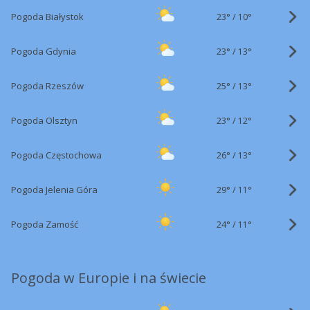
23°
/
Pogoda Białystok
10°
23°
/
Pogoda Gdynia
13°
25°
/
Pogoda Rzeszów
13°
23°
/
Pogoda Olsztyn
12°
26°
/
Pogoda Częstochowa
13°
29°
/
Pogoda Jelenia Góra
11°
24°
/
Pogoda Zamość
11°
Pogoda w Europie i na świecie