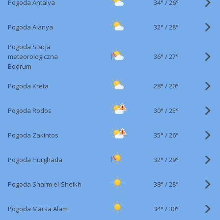
34°
/
Pogoda Antalya
26°
32°
/
Pogoda Alanya
28°
Pogoda Stacja
36°
/
meteorologiczna
27°
Bodrum
28°
/
Pogoda Kreta
20°
30°
/
Pogoda Rodos
25°
35°
/
Pogoda Zakintos
26°
32°
/
Pogoda Hurghada
29°
38°
/
Pogoda Sharm el-Sheikh
28°
34°
/
Pogoda Marsa Alam
30°