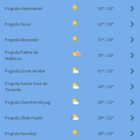
32°
/
Pogoda Hammamet
26°
32°
/
Pogoda Susa
26°
31°
/
Pogoda Monastyr
28°
Pogoda Palma de
35°
/
26°
Mallorca
31°
/
Pogoda Lloret de Mar
25°
Pogoda Santa Cruz de
24°
/
22°
Tenerife
29°
/
Pogoda Slanchev Bryag
22°
29°
/
Pogoda Złote Piaski
22°
28°
/
Pogoda Nesebyr
23°