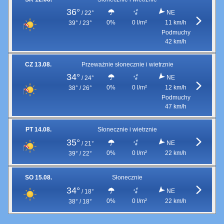
36°
NE
/
22°
0%
0 l/m²
11 km/h
39° / 23°
Podmuchy
42 km/h
CZ 13.08.
Przeważnie słonecznie i wietrznie
34°
NE
/
24°
0%
0 l/m²
12 km/h
38° / 26°
Podmuchy
47 km/h
PT 14.08.
Słonecznie i wietrznie
35°
NE
/
21°
0%
0 l/m²
22 km/h
39° / 22°
SO 15.08.
Słonecznie
34°
NE
/
18°
0%
0 l/m²
22 km/h
38° / 18°