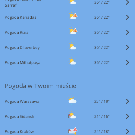
36°
/
22°
Sarraf
36°
/
Pogoda Kanadás
22°
36°
/
Pogoda Rízia
22°
36°
/
Pogoda Dilaverbey
22°
36°
/
Pogoda Mithatpaşa
22°
Pogoda w Twoim mieście
25°
/
Pogoda Warszawa
19°
21°
/
Pogoda Gdańsk
16°
24°
/
Pogoda Kraków
18°