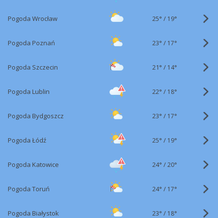
25°
/
Pogoda Wrocław
19°
23°
/
Pogoda Poznań
17°
21°
/
Pogoda Szczecin
14°
22°
/
Pogoda Lublin
18°
23°
/
Pogoda Bydgoszcz
17°
25°
/
Pogoda Łódź
19°
24°
/
Pogoda Katowice
20°
24°
/
Pogoda Toruń
17°
23°
/
Pogoda Białystok
18°