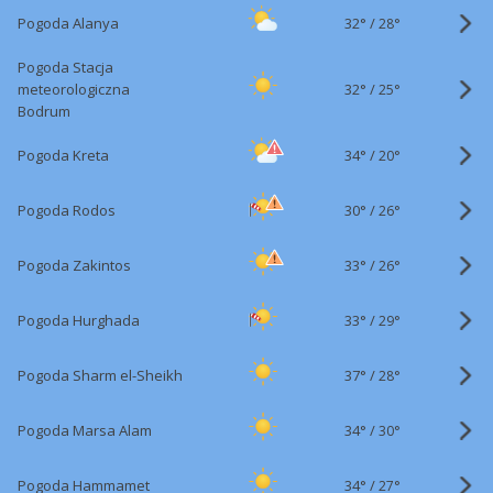
32°
/
Pogoda Alanya
28°
Pogoda Stacja
32°
/
meteorologiczna
25°
Bodrum
34°
/
Pogoda Kreta
20°
30°
/
Pogoda Rodos
26°
33°
/
Pogoda Zakintos
26°
33°
/
Pogoda Hurghada
29°
37°
/
Pogoda Sharm el-Sheikh
28°
34°
/
Pogoda Marsa Alam
30°
34°
/
Pogoda Hammamet
27°