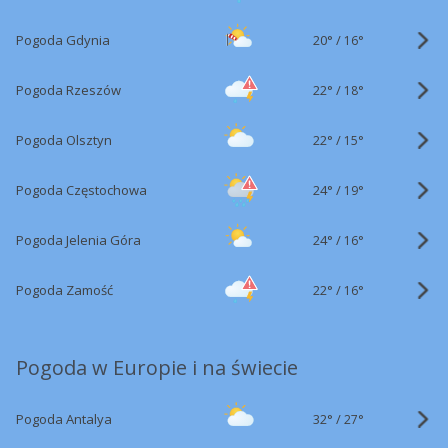
20°
/
Pogoda Gdynia
16°
22°
/
Pogoda Rzeszów
18°
22°
/
Pogoda Olsztyn
15°
24°
/
Pogoda Częstochowa
19°
24°
/
Pogoda Jelenia Góra
16°
22°
/
Pogoda Zamość
16°
Pogoda w Europie i na świecie
32°
/
Pogoda Antalya
27°