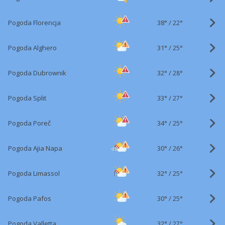
38°
/
Pogoda Florencja
22°
31°
/
Pogoda Alghero
25°
32°
/
Pogoda Dubrownik
28°
33°
/
Pogoda Split
27°
34°
/
Pogoda Poreč
25°
30°
/
Pogoda Ajia Napa
26°
32°
/
Pogoda Limassol
25°
30°
/
Pogoda Pafos
25°
32°
/
Pogoda Valletta
27°