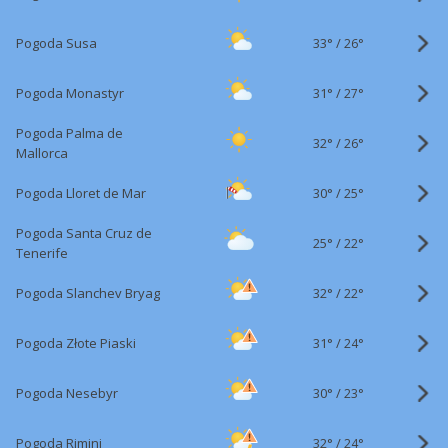
33°
/
Pogoda Susa
26°
31°
/
Pogoda Monastyr
27°
Pogoda Palma de
32°
/
26°
Mallorca
30°
/
Pogoda Lloret de Mar
25°
Pogoda Santa Cruz de
25°
/
22°
Tenerife
32°
/
Pogoda Slanchev Bryag
22°
31°
/
Pogoda Złote Piaski
24°
30°
/
Pogoda Nesebyr
23°
32°
/
Pogoda Rimini
24°