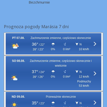
Bezchmurnie
Prognoza pogody Marásia 7 dni
PT 07.08.
Zachmurzenie zmienne, częściowo słonecznie
36°
N
/
22°
0%
0 l/m²
10 km/h
39° / 23°
SO 08.08.
Zachmurzenie zmienne, częściowo słonecznie i
wietrznie
37°
N
/
24°
0%
0 l/m²
12 km/h
39° / 26°
Podmuchy
53 km/h
ND 09.08.
Przeważnie słonecznie
35°
N
/
23°