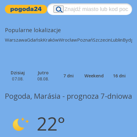
Popularne lokalizacje
Warszawa
Gdańsk
Kraków
Wrocław
Poznań
Szczecin
Lublin
Bydgo
Dzisiaj
Jutro
7 dni
Weekend
16 dni
07.08.
08.08.
Pogoda, Marásia - prognoza 7-dniowa
22°