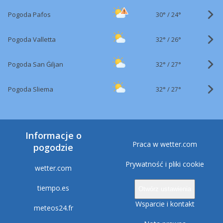
30°
/
Pogoda Pafos
24°
32°
/
Pogoda Valletta
26°
32°
/
Pogoda San Ġiljan
27°
32°
/
Pogoda Sliema
27°
Informacje o
Praca w wetter.com
pogodzie
Prywatność i pliki cookie
wetter.com
tiempo.es
Otwórz ustawienia
Wsparcie i kontakt
meteos24.fr