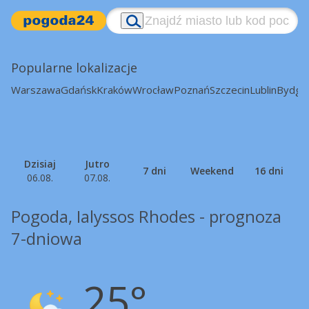
Popularne lokalizacje
Warszawa
Gdańsk
Kraków
Wrocław
Poznań
Szczecin
Lublin
Bydgo
Dzisiaj
Jutro
7 dni
Weekend
16 dni
06.08.
07.08.
Pogoda, Ialyssos Rhodes - prognoza
7-dniowa
25°