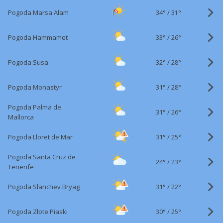
34°
/
Pogoda Marsa Alam
31°
33°
/
Pogoda Hammamet
26°
32°
/
Pogoda Susa
28°
31°
/
Pogoda Monastyr
28°
Pogoda Palma de
31°
/
26°
Mallorca
31°
/
Pogoda Lloret de Mar
25°
Pogoda Santa Cruz de
24°
/
23°
Tenerife
31°
/
Pogoda Slanchev Bryag
22°
30°
/
Pogoda Złote Piaski
25°