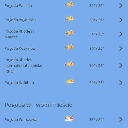
31°
/
Pogoda Pastida
26°
30°
/
Pogoda Asgourou
25°
Pogoda Rhodes /
31°
/
26°
Maritsa
30°
/
Pogoda Koskinoù
26°
Pogoda Rhodes
30°
/
International Lotnisko
26°
(RHO)
30°
/
Pogoda Kallithea
26°
Pogoda w Twoim mieście
33°
/
Pogoda Warszawa
24°