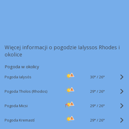
Więcej informacji o pogodzie Ialyssos Rhodes i
okolice
Pogoda w okolicy
30°
/
Pogoda Ialysós
26°
29°
/
Pogoda Tholos (Rhodos)
26°
29°
/
Pogoda Micsi
26°
29°
/
Pogoda Kremastí
26°