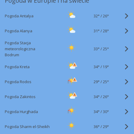
Pogoda w Europie i na świecie
32°
/
Pogoda Antalya
26°
31°
/
Pogoda Alanya
28°
Pogoda Stacja
33°
/
meteorologiczna
25°
Bodrum
34°
/
Pogoda Kreta
19°
29°
/
Pogoda Rodos
25°
34°
/
Pogoda Zakintos
26°
34°
/
Pogoda Hurghada
30°
36°
/
Pogoda Sharm el-Sheikh
29°