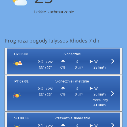
Lekkie zachmurzenie
Prognoza pogody Ialyssos Rhodes 7 dni
CZ 06.08.
Słonecznie
30°
W
/
26°
0%
0 l/m²
23 km/h
33° / 27°
PT 07.08.
Słonecznie i wietrznie
30°
W
/
25°
0%
0 l/m²
26 km/h
33° / 26°
Podmuchy
41 km/h
SO 08.08.
Przeważnie słonecznie
31°
W
/
25°