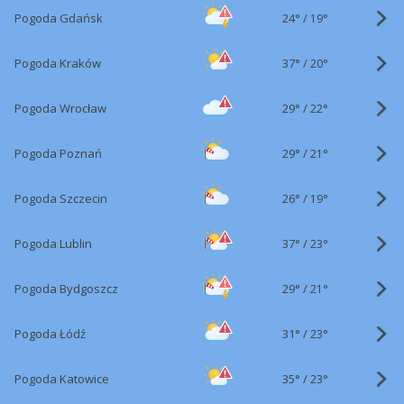
24°
/
Pogoda Gdańsk
19°
37°
/
Pogoda Kraków
20°
29°
/
Pogoda Wrocław
22°
29°
/
Pogoda Poznań
21°
26°
/
Pogoda Szczecin
19°
37°
/
Pogoda Lublin
23°
29°
/
Pogoda Bydgoszcz
21°
31°
/
Pogoda Łódź
23°
35°
/
Pogoda Katowice
23°