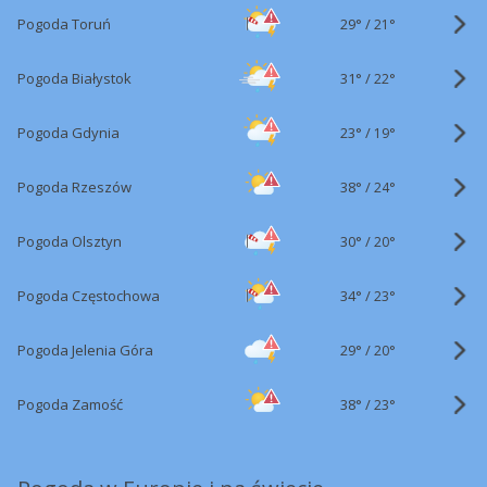
29°
/
Pogoda Toruń
21°
31°
/
Pogoda Białystok
22°
23°
/
Pogoda Gdynia
19°
38°
/
Pogoda Rzeszów
24°
30°
/
Pogoda Olsztyn
20°
34°
/
Pogoda Częstochowa
23°
29°
/
Pogoda Jelenia Góra
20°
38°
/
Pogoda Zamość
23°