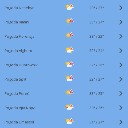
29°
/
Pogoda Nesebyr
23°
33°
/
Pogoda Rimini
24°
38°
/
Pogoda Florencja
22°
32°
/
Pogoda Alghero
24°
32°
/
Pogoda Dubrownik
28°
32°
/
Pogoda Split
27°
33°
/
Pogoda Poreč
25°
30°
/
Pogoda Ajia Napa
26°
31°
/
Pogoda Limassol
24°