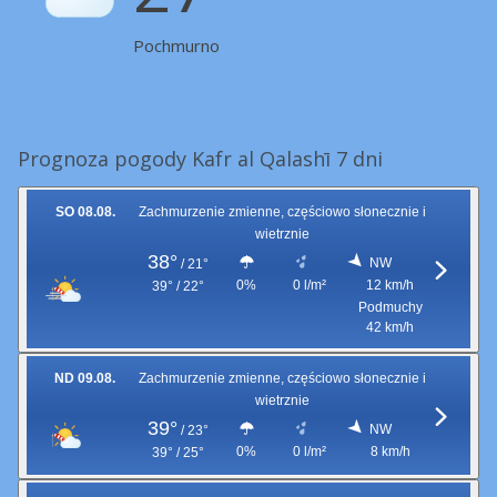
Pochmurno
Prognoza pogody Kafr al Qalashī 7 dni
SO 08.08.
Zachmurzenie zmienne, częściowo słonecznie i
wietrznie
38°
NW
/
21°
0%
0 l/m²
12 km/h
39° / 22°
Podmuchy
42 km/h
ND 09.08.
Zachmurzenie zmienne, częściowo słonecznie i
wietrznie
39°
NW
/
23°
0%
0 l/m²
8 km/h
39° / 25°