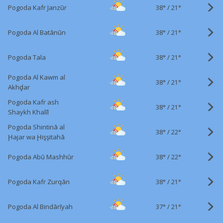
38°
/
Pogoda Kafr Janzūr
21°
38°
/
Pogoda Al Batānūn
21°
38°
/
Pogoda Tala
21°
Pogoda Al Kawm al
38°
/
21°
Akhḑar
Pogoda Kafr ash
38°
/
21°
Shaykh Khalīl
Pogoda Shintinā al
38°
/
22°
Ḩajar wa Ḩişşitahā
38°
/
Pogoda Abū Mashhūr
22°
38°
/
Pogoda Kafr Zurqān
21°
37°
/
Pogoda Al Bindārīyah
21°