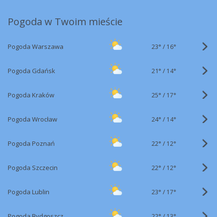
Pogoda w Twoim mieście
23°
/
Pogoda Warszawa
16°
21°
/
Pogoda Gdańsk
14°
25°
/
Pogoda Kraków
17°
24°
/
Pogoda Wrocław
14°
22°
/
Pogoda Poznań
12°
22°
/
Pogoda Szczecin
12°
23°
/
Pogoda Lublin
17°
22°
/
Pogoda Bydgoszcz
13°