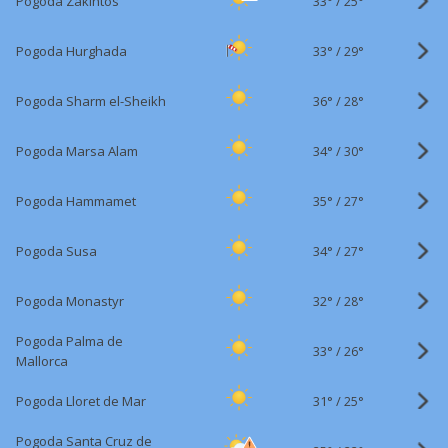
33°
/
Pogoda Zakintos
25°
33°
/
Pogoda Hurghada
29°
36°
/
Pogoda Sharm el-Sheikh
28°
34°
/
Pogoda Marsa Alam
30°
35°
/
Pogoda Hammamet
27°
34°
/
Pogoda Susa
27°
32°
/
Pogoda Monastyr
28°
Pogoda Palma de
33°
/
26°
Mallorca
31°
/
Pogoda Lloret de Mar
25°
Pogoda Santa Cruz de