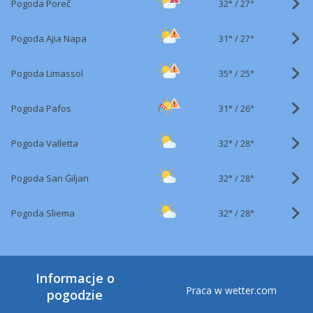
32°
/
Pogoda Poreč
27°
31°
/
Pogoda Ajia Napa
27°
35°
/
Pogoda Limassol
25°
31°
/
Pogoda Pafos
26°
32°
/
Pogoda Valletta
28°
32°
/
Pogoda San Ġiljan
28°
32°
/
Pogoda Sliema
28°
Informacje o
Praca w wetter.com
pogodzie