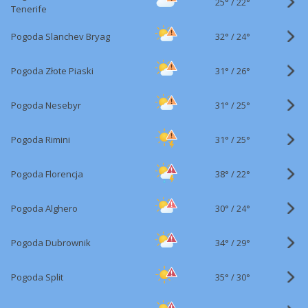
25°
/
22°
Tenerife
32°
/
Pogoda Slanchev Bryag
24°
31°
/
Pogoda Złote Piaski
26°
31°
/
Pogoda Nesebyr
25°
31°
/
Pogoda Rimini
25°
38°
/
Pogoda Florencja
22°
30°
/
Pogoda Alghero
24°
34°
/
Pogoda Dubrownik
29°
35°
/
Pogoda Split
30°