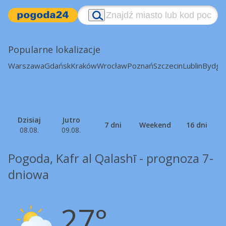
Popularne lokalizacje
Warszawa
Gdańsk
Kraków
Wrocław
Poznań
Szczecin
Lublin
Bydgo
Dzisiaj
Jutro
7 dni
Weekend
16 dni
08.08.
09.08.
Pogoda, Kafr al Qalashī - prognoza 7-
dniowa
27°