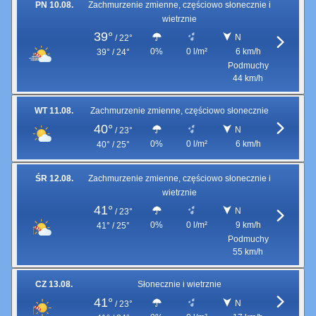
PN 10.08.
Zachmurzenie zmienne, częściowo słonecznie i
wietrznie
39°
N
/
22°
0%
0 l/m²
6 km/h
39° / 24°
Podmuchy
44 km/h
WT 11.08.
Zachmurzenie zmienne, częściowo słonecznie
40°
N
/
23°
0%
0 l/m²
6 km/h
40° / 25°
ŚR 12.08.
Zachmurzenie zmienne, częściowo słonecznie i
wietrznie
41°
N
/
23°
0%
0 l/m²
9 km/h
41° / 25°
Podmuchy
55 km/h
CZ 13.08.
Słonecznie i wietrznie
41°
N
/
23°