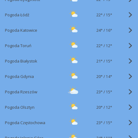
22°
/
Pogoda Łódź
15°
24°
/
Pogoda Katowice
16°
22°
/
Pogoda Toruń
12°
21°
/
Pogoda Białystok
15°
20°
/
Pogoda Gdynia
14°
23°
/
Pogoda Rzeszów
15°
20°
/
Pogoda Olsztyn
12°
23°
/
Pogoda Częstochowa
15°
24°
/