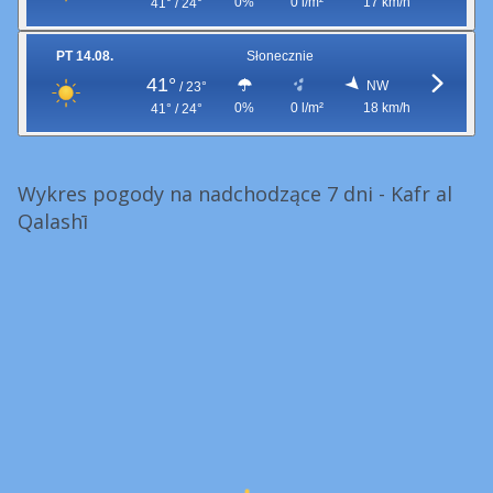
0%
0 l/m²
17 km/h
41° / 24°
PT 14.08.
Słonecznie
41°
NW
/
23°
0%
0 l/m²
18 km/h
41° / 24°
Wykres pogody na nadchodzące 7 dni - Kafr al
Qalashī