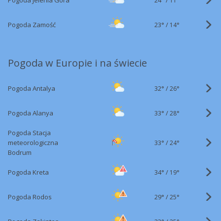
Pogoda Jelenia Góra
11°
23°
/
Pogoda Zamość
14°
Pogoda w Europie i na świecie
32°
/
Pogoda Antalya
26°
33°
/
Pogoda Alanya
28°
Pogoda Stacja
33°
/
meteorologiczna
24°
Bodrum
34°
/
Pogoda Kreta
19°
29°
/
Pogoda Rodos
25°