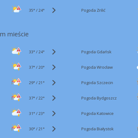
35°
/
Pogoda Zrilić
24°
m mieście
33°
/
Pogoda Gdańsk
24°
37°
/
Pogoda Wrocław
20°
29°
/
Pogoda Szczecin
21°
37°
/
Pogoda Bydgoszcz
22°
31°
/
Pogoda Katowice
23°
30°
/
Pogoda Białystok
21°