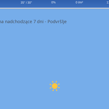
0%
0 l/m²
1
35° / 30°
a nadchodzące 7 dni - Podvršlje