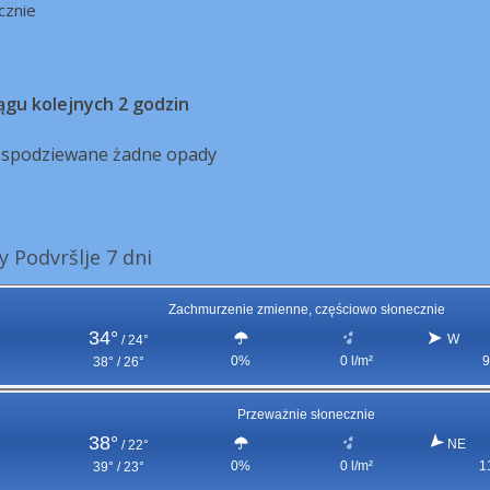
cznie
ągu kolejnych 2 godzin
ą spodziewane żadne opady
 Podvršlje 7 dni
Zachmurzenie zmienne, częściowo słonecznie
34°
W
/
24°
0%
0 l/m²
9
38° / 26°
Przeważnie słonecznie
38°
NE
/
22°
0%
0 l/m²
1
39° / 23°