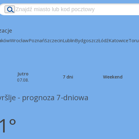
zacje
aków
Wrocław
Poznań
Szczecin
Lublin
Bydgoszcz
Łódź
Katowice
Toru
Jutro
7 dni
Weekend
07.08.
ršlje - prognoza 7-dniowa
1°