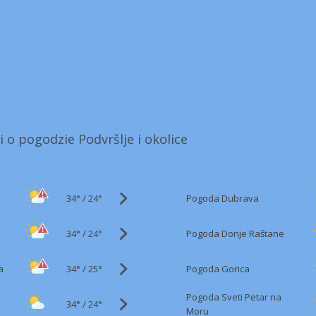
i o pogodzie Podvršlje i okolice
34°
/
Pogoda Dubrava
24°
34°
/
Pogoda Donje Raštane
24°
34°
/
a
Pogoda Gorica
25°
Pogoda Sveti Petar na
34°
/
24°
Moru