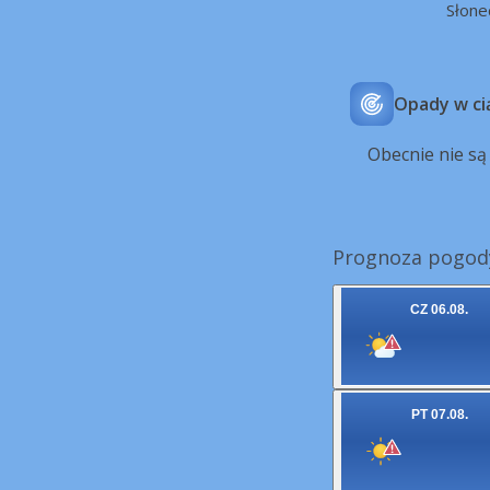
Słone
Opady w ci
Obecnie nie s
Prognoza pogody
CZ 06.08.
PT 07.08.