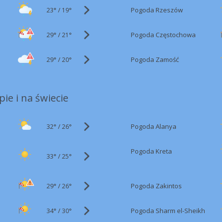
23°
/
Pogoda Rzeszów
19°
29°
/
Pogoda Częstochowa
21°
29°
/
Pogoda Zamość
20°
ie i na świecie
32°
/
Pogoda Alanya
26°
Pogoda Kreta
33°
/
25°
29°
/
Pogoda Zakintos
26°
34°
/
Pogoda Sharm el-Sheikh
30°