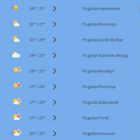
34°
/
Pogoda Hammamet
31°
32°
/
Pogoda Monastyr
27°
32°
/
Pogoda Lloret de Mar
26°
24°
/
Pogoda Slanchev Bryag
23°
29°
/
Pogoda Nesebyr
25°
33°
/
Pogoda Florencja
24°
31°
/
Pogoda Dubrownik
24°
31°
/
Pogoda Poreč
27°
30°
/
Pogoda Limassol
25°