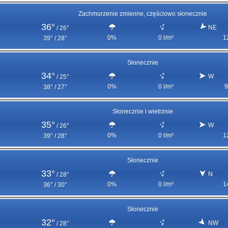
Zachmurzenie zmienne, częściowo słonecznie
36°
NE
/
26°
0%
0 l/m²
1
39° / 28°
Słonecznie
34°
W
/
25°
0%
0 l/m²
9
38° / 27°
Słonecznie i wietrznie
35°
W
/
26°
0%
0 l/m²
1
39° / 28°
Słonecznie
33°
N
/
28°
0%
0 l/m²
1
36° / 30°
Słonecznie
32°
NW
/
28°