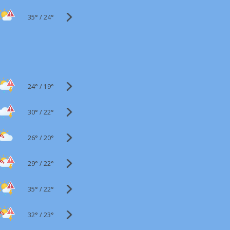
35°
/
24°
24°
/
19°
30°
/
22°
26°
/
20°
29°
/
22°
35°
/
22°
32°
/
23°