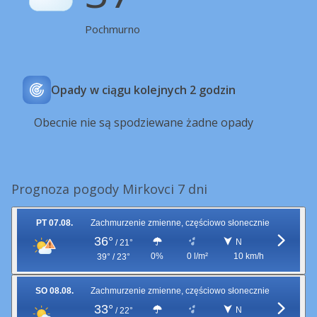
Pochmurno
Opady w ciągu kolejnych 2 godzin
Obecnie nie są spodziewane żadne opady
Prognoza pogody Mirkovci 7 dni
PT 07.08.
Zachmurzenie zmienne, częściowo słonecznie
36°
N
/
21°
0%
0 l/m²
10 km/h
39° / 23°
SO 08.08.
Zachmurzenie zmienne, częściowo słonecznie
33°
N
/
22°