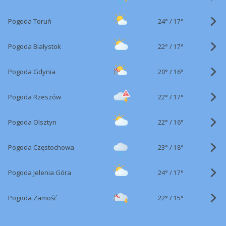
24°
/
Pogoda Toruń
17°
22°
/
Pogoda Białystok
17°
20°
/
Pogoda Gdynia
16°
22°
/
Pogoda Rzeszów
17°
22°
/
Pogoda Olsztyn
16°
23°
/
Pogoda Częstochowa
18°
24°
/
Pogoda Jelenia Góra
17°
22°
/
Pogoda Zamość
15°