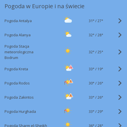
Pogoda w Europie i na świecie
31°
/
Pogoda Antalya
27°
32°
/
Pogoda Alanya
28°
Pogoda Stacja
32°
/
meteorologiczna
25°
Bodrum
33°
/
Pogoda Kreta
19°
30°
/
Pogoda Rodos
26°
33°
/
Pogoda Zakintos
26°
33°
/
Pogoda Hurghada
29°
36°
/
Pogoda Sharm el-Sheikh
28°