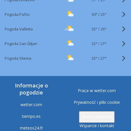
30°
/
Pogoda Pafos
25°
32°
/
Pogoda Valletta
26°
32°
/
Pogoda San Ġiljan
27°
32°
/
Pogoda Sliema
27°
Informacje o
Praca w wetter.com
pogodzie
Prywatność i pliki cookie
wetter.com
tiempo.es
Otwórz ustawienia
Wsparcie i kontakt
meteos24.fr