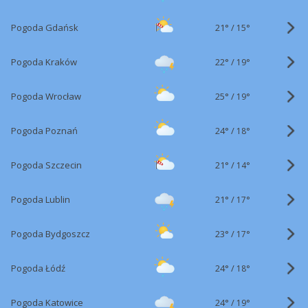
21°
/
Pogoda Gdańsk
15°
22°
/
Pogoda Kraków
19°
25°
/
Pogoda Wrocław
19°
24°
/
Pogoda Poznań
18°
21°
/
Pogoda Szczecin
14°
21°
/
Pogoda Lublin
17°
23°
/
Pogoda Bydgoszcz
17°
24°
/
Pogoda Łódź
18°
24°
/
Pogoda Katowice
19°