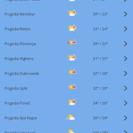
30°
/
Pogoda Nesebyr
23°
33°
/
Pogoda Rimini
24°
39°
/
Pogoda Florencja
22°
31°
/
Pogoda Alghero
25°
32°
/
Pogoda Dubrownik
28°
32°
/
Pogoda Split
28°
34°
/
Pogoda Poreč
26°
30°
/
Pogoda Ajia Napa
26°
31°
/
Pogoda Limassol
25°