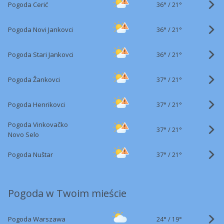
36°
/
Pogoda Cerić
21°
36°
/
Pogoda Novi Jankovci
21°
36°
/
Pogoda Stari Jankovci
21°
37°
/
Pogoda Žankovci
21°
37°
/
Pogoda Henrikovci
21°
Pogoda Vinkovačko
37°
/
21°
Novo Selo
37°
/
Pogoda Nuštar
21°
Pogoda w Twoim mieście
24°
/
Pogoda Warszawa
19°