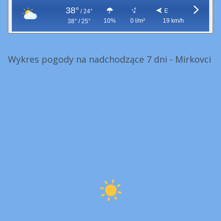
38°
E
/
24°
10%
0 l/m²
19 km/h
38° / 25°
Wykres pogody na nadchodzące 7 dni - Mirkovci