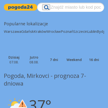
Popularne lokalizacje
Warszawa
Gdańsk
Kraków
Wrocław
Poznań
Szczecin
Lublin
Bydgo
Dzisiaj
Jutro
7 dni
Weekend
16 dni
07.08.
08.08.
Pogoda, Mirkovci - prognoza 7-
dniowa
37°