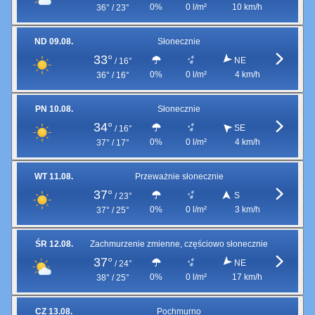
0%
0 l/m²
10 km/h
36° / 23°
ND 09.08.
Słonecznie
33°
NE
/
16°
0%
0 l/m²
4 km/h
36° / 16°
PN 10.08.
Słonecznie
34°
SE
/
16°
0%
0 l/m²
4 km/h
37° / 17°
WT 11.08.
Przeważnie słonecznie
37°
S
/
23°
0%
0 l/m²
3 km/h
37° / 25°
ŚR 12.08.
Zachmurzenie zmienne, częściowo słonecznie
37°
NE
/
24°
0%
0 l/m²
17 km/h
38° / 25°
CZ 13.08.
Pochmurno