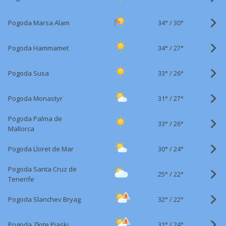
34°
/
Pogoda Marsa Alam
30°
34°
/
Pogoda Hammamet
27°
33°
/
Pogoda Susa
26°
31°
/
Pogoda Monastyr
27°
Pogoda Palma de
33°
/
26°
Mallorca
30°
/
Pogoda Lloret de Mar
24°
Pogoda Santa Cruz de
25°
/
22°
Tenerife
32°
/
Pogoda Slanchev Bryag
22°
31°
/
Pogoda Złote Piaski
24°