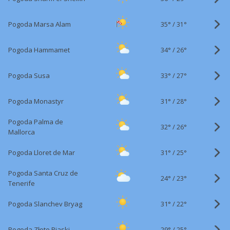
35°
/
Pogoda Marsa Alam
31°
34°
/
Pogoda Hammamet
26°
33°
/
Pogoda Susa
27°
31°
/
Pogoda Monastyr
28°
Pogoda Palma de
32°
/
26°
Mallorca
31°
/
Pogoda Lloret de Mar
25°
Pogoda Santa Cruz de
24°
/
23°
Tenerife
31°
/
Pogoda Slanchev Bryag
22°
29°
/
Pogoda Złote Piaski
25°