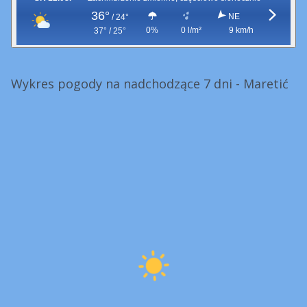
36°
NE
/
24°
0%
0 l/m²
9 km/h
37° / 25°
Wykres pogody na nadchodzące 7 dni - Maretić