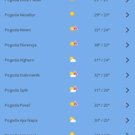
29°
/
Pogoda Nesebyr
23°
33°
/
Pogoda Rimini
24°
38°
/
Pogoda Florencja
22°
31°
/
Pogoda Alghero
24°
32°
/
Pogoda Dubrownik
28°
31°
/
Pogoda Split
26°
32°
/
Pogoda Poreč
25°
30°
/
Pogoda Ajia Napa
25°