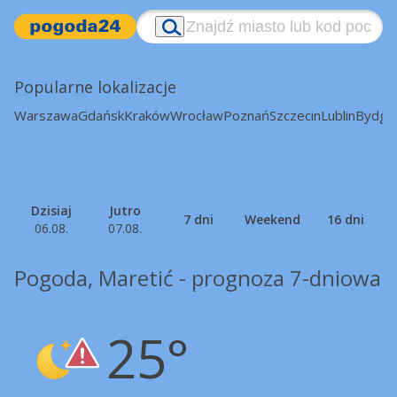
Popularne lokalizacje
Warszawa
Gdańsk
Kraków
Wrocław
Poznań
Szczecin
Lublin
Bydgo
Dzisiaj
Jutro
7 dni
Weekend
16 dni
06.08.
07.08.
Pogoda, Maretić - prognoza 7-dniowa
25°