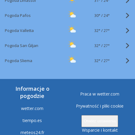
31°
/
Pogoda Limassol
24°
30°
/
Pogoda Pafos
24°
32°
/
Pogoda Valletta
27°
32°
/
Pogoda San Ġiljan
27°
32°
/
Pogoda Sliema
27°
Informacje o
Praca w wetter.com
pogodzie
Prywatność i pliki cookie
wetter.com
tiempo.es
Otwórz ustawienia
Wsparcie i kontakt
meteos24.fr