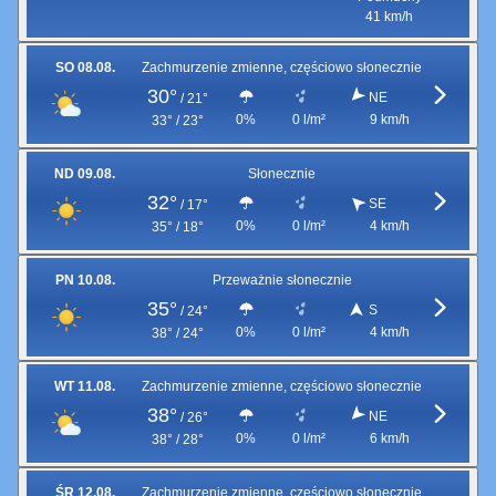
41 km/h
SO 08.08.
Zachmurzenie zmienne, częściowo słonecznie
30°
NE
/
21°
0%
0 l/m²
9 km/h
33° / 23°
ND 09.08.
Słonecznie
32°
SE
/
17°
0%
0 l/m²
4 km/h
35° / 18°
PN 10.08.
Przeważnie słonecznie
35°
S
/
24°
0%
0 l/m²
4 km/h
38° / 24°
WT 11.08.
Zachmurzenie zmienne, częściowo słonecznie
38°
NE
/
26°
0%
0 l/m²
6 km/h
38° / 28°
ŚR 12.08.
Zachmurzenie zmienne, częściowo słonecznie