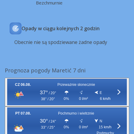
Bezchmurnie
Opady w ciągu kolejnych 2 godzin
Obecnie nie są spodziewane żadne opady
Prognoza pogody Maretić 7 dni
CZ 06.08.
Przeważnie słonecznie
37°
E
/
20°
0%
0 l/m²
6 km/h
38° / 20°
PT 07.08.
Pochmurno i wietrznie
30°
N
/
24°
0%
0 l/m²
15 km/h
33° / 25°
Podmuchy