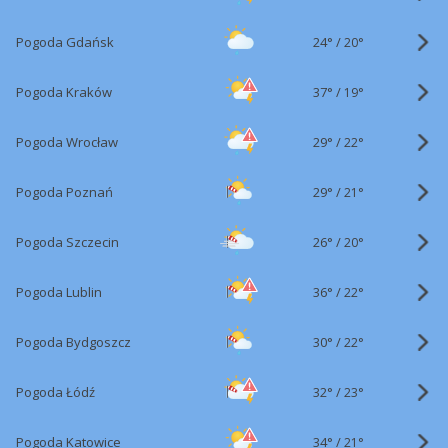
24°
/
Pogoda Gdańsk
20°
37°
/
Pogoda Kraków
19°
29°
/
Pogoda Wrocław
22°
29°
/
Pogoda Poznań
21°
26°
/
Pogoda Szczecin
20°
36°
/
Pogoda Lublin
22°
30°
/
Pogoda Bydgoszcz
22°
32°
/
Pogoda Łódź
23°
34°
/
Pogoda Katowice
21°