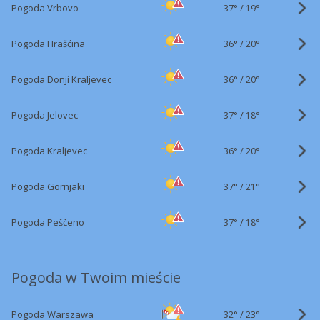
37°
/
Pogoda Vrbovo
19°
36°
/
Pogoda Hrašćina
20°
36°
/
Pogoda Donji Kraljevec
20°
37°
/
Pogoda Jelovec
18°
36°
/
Pogoda Kraljevec
20°
37°
/
Pogoda Gornjaki
21°
37°
/
Pogoda Peščeno
18°
Pogoda w Twoim mieście
32°
/
Pogoda Warszawa
23°