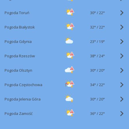
30°
/
Pogoda Toruń
22°
32°
/
Pogoda Białystok
22°
23°
/
Pogoda Gdynia
19°
38°
/
Pogoda Rzeszów
24°
30°
/
Pogoda Olsztyn
20°
34°
/
Pogoda Częstochowa
22°
30°
/
Pogoda Jelenia Góra
20°
36°
/
Pogoda Zamość
22°