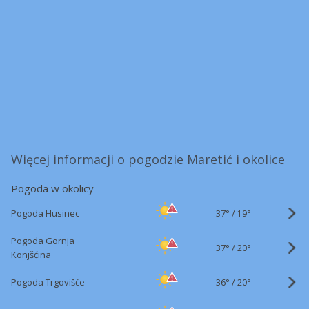
Więcej informacji o pogodzie Maretić i okolice
Pogoda w okolicy
37°
/
Pogoda Husinec
19°
Pogoda Gornja
37°
/
20°
Konjšćina
36°
/
Pogoda Trgovišće
20°