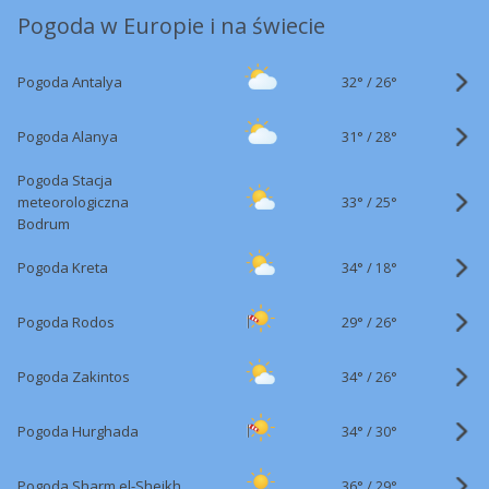
Pogoda w Europie i na świecie
32°
/
Pogoda Antalya
26°
31°
/
Pogoda Alanya
28°
Pogoda Stacja
33°
/
meteorologiczna
25°
Bodrum
34°
/
Pogoda Kreta
18°
29°
/
Pogoda Rodos
26°
34°
/
Pogoda Zakintos
26°
34°
/
Pogoda Hurghada
30°
36°
/
Pogoda Sharm el-Sheikh
29°