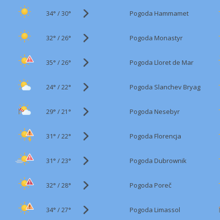
34°
/
Pogoda Hammamet
30°
32°
/
Pogoda Monastyr
26°
35°
/
Pogoda Lloret de Mar
26°
24°
/
Pogoda Slanchev Bryag
22°
29°
/
Pogoda Nesebyr
21°
31°
/
Pogoda Florencja
22°
31°
/
Pogoda Dubrownik
23°
32°
/
Pogoda Poreč
28°
34°
/
Pogoda Limassol
27°