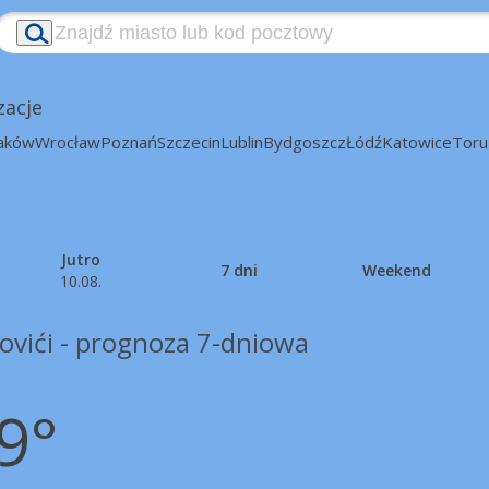
zacje
aków
Wrocław
Poznań
Szczecin
Lublin
Bydgoszcz
Łódź
Katowice
Toru
Jutro
7 dni
Weekend
10.08.
ovići - prognoza 7-dniowa
9°