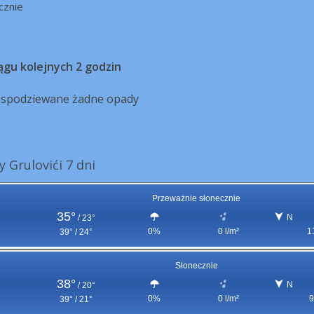
cznie
ągu kolejnych 2 godzin
ą spodziewane żadne opady
 Grulovići 7 dni
Przeważnie słonecznie
35°
N
/
23°
0%
0 l/m²
1
39° / 24°
Słonecznie
38°
N
/
20°
0%
0 l/m²
9
39° / 21°