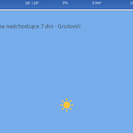
0%
0 l/m²
1
39° / 29°
a nadchodzące 7 dni - Grulovići