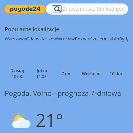
Popularne lokalizacje
Warszawa
Gdańsk
Kraków
Wrocław
Poznań
Szczecin
Lublin
Bydgo
Dzisiaj
Jutro
7 dni
Weekend
16 dni
10.08.
11.08.
Pogoda, Volno - prognoza 7-dniowa
21°