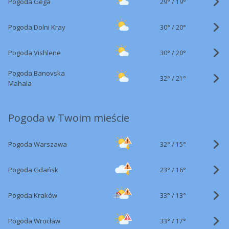
29°
/
Pogoda Gega
19°
30°
/
Pogoda Dolni Kray
20°
30°
/
Pogoda Vishlene
20°
Pogoda Banovska
32°
/
21°
Mahala
Pogoda w Twoim mieście
32°
/
Pogoda Warszawa
15°
23°
/
Pogoda Gdańsk
16°
33°
/
Pogoda Kraków
13°
33°
/
Pogoda Wrocław
17°