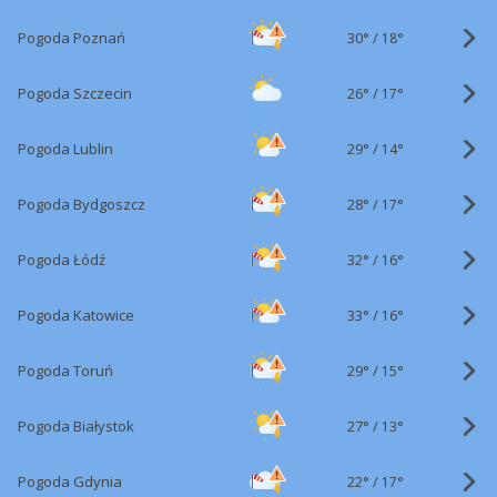
30°
/
Pogoda Poznań
18°
26°
/
Pogoda Szczecin
17°
29°
/
Pogoda Lublin
14°
28°
/
Pogoda Bydgoszcz
17°
32°
/
Pogoda Łódź
16°
33°
/
Pogoda Katowice
16°
29°
/
Pogoda Toruń
15°
27°
/
Pogoda Białystok
13°
22°
/
Pogoda Gdynia
17°