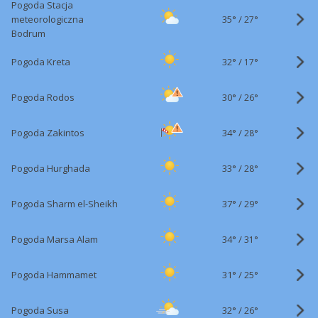
Pogoda Stacja
35°
/
meteorologiczna
27°
Bodrum
32°
/
Pogoda Kreta
17°
30°
/
Pogoda Rodos
26°
34°
/
Pogoda Zakintos
28°
33°
/
Pogoda Hurghada
28°
37°
/
Pogoda Sharm el-Sheikh
29°
34°
/
Pogoda Marsa Alam
31°
31°
/
Pogoda Hammamet
25°
32°
/
Pogoda Susa
26°