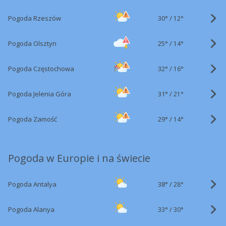
30°
/
Pogoda Rzeszów
12°
25°
/
Pogoda Olsztyn
14°
32°
/
Pogoda Częstochowa
16°
31°
/
Pogoda Jelenia Góra
21°
29°
/
Pogoda Zamość
14°
Pogoda w Europie i na świecie
38°
/
Pogoda Antalya
28°
33°
/
Pogoda Alanya
30°