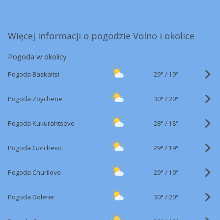
Więcej informacji o pogodzie Volno i okolice
Pogoda w okolicy
29°
/
Pogoda Baskaltsi
19°
30°
/
Pogoda Zoychene
20°
28°
/
Pogoda Kukurahtsevo
18°
29°
/
Pogoda Gorchevo
19°
29°
/
Pogoda Churilovo
19°
30°
/
Pogoda Dolene
20°