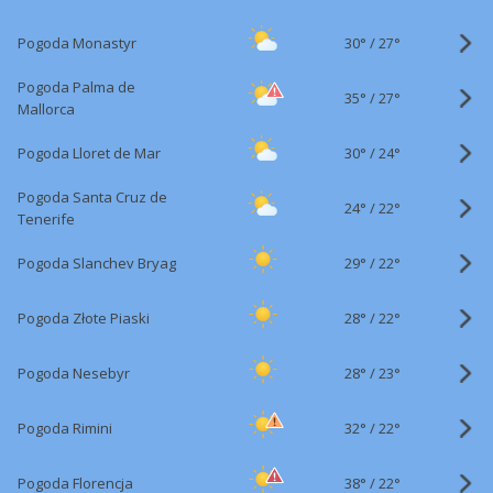
30°
/
Pogoda Monastyr
27°
Pogoda Palma de
35°
/
27°
Mallorca
30°
/
Pogoda Lloret de Mar
24°
Pogoda Santa Cruz de
24°
/
22°
Tenerife
29°
/
Pogoda Slanchev Bryag
22°
28°
/
Pogoda Złote Piaski
22°
28°
/
Pogoda Nesebyr
23°
32°
/
Pogoda Rimini
22°
38°
/
Pogoda Florencja
22°