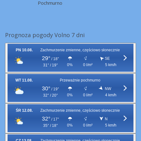
Pochmurno
Prognoza pogody Volno 7 dni
PN 10.08.
Zachmurzenie zmienne, częściowo słonecznie
29°
SE
/
18°
0%
0 l/m²
5 km/h
31° / 19°
WT 11.08.
Przeważnie pochmurno
30°
NW
/
19°
0%
0 l/m²
4 km/h
32° / 20°
ŚR 12.08.
Zachmurzenie zmienne, częściowo słonecznie
32°
N
/
17°
0%
0 l/m²
5 km/h
35° / 18°
CZ 13.08.
Zachmurzenie zmienne, częściowo słonecznie