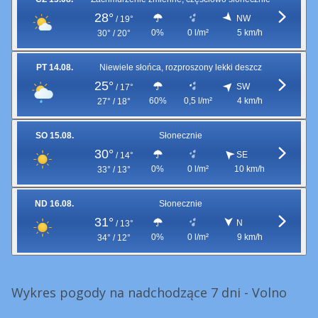
28°
NW
/
19°
0%
0 l/m²
5 km/h
30° / 20°
PT 14.08.
Niewiele słońca, rozproszony lekki deszcz
25°
SW
/
17°
60%
0,5 l/m²
4 km/h
27° / 18°
SO 15.08.
Słonecznie
30°
SE
/
14°
0%
0 l/m²
10 km/h
33° / 13°
ND 16.08.
Słonecznie
31°
N
/
13°
0%
0 l/m²
9 km/h
34° / 12°
Wykres pogody na nadchodzące 7 dni - Volno