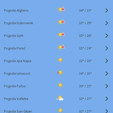
34°
/
Pogoda Alghero
23°
32°
/
Pogoda Dubrownik
29°
32°
/
Pogoda Split
28°
32°
/
Pogoda Poreč
24°
32°
/
Pogoda Ajia Napa
26°
34°
/
Pogoda Limassol
25°
30°
/
Pogoda Pafos
25°
32°
/
Pogoda Valletta
27°
32°
/
Pogoda San Ġiljan
27°