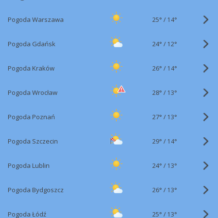
25°
/
Pogoda Warszawa
14°
24°
/
Pogoda Gdańsk
12°
26°
/
Pogoda Kraków
14°
28°
/
Pogoda Wrocław
13°
27°
/
Pogoda Poznań
13°
29°
/
Pogoda Szczecin
14°
24°
/
Pogoda Lublin
13°
26°
/
Pogoda Bydgoszcz
13°
25°
/
Pogoda Łódź
13°