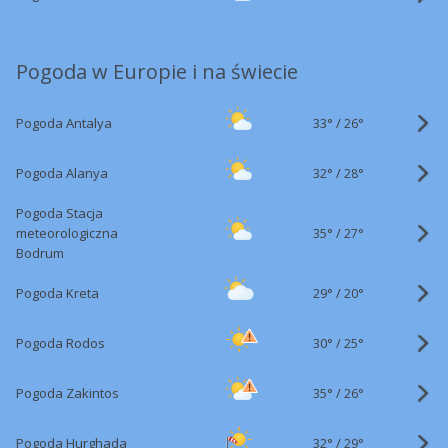
Pogoda w Europie i na świecie
33°
/
Pogoda Antalya
26°
32°
/
Pogoda Alanya
28°
Pogoda Stacja
35°
/
meteorologiczna
27°
Bodrum
29°
/
Pogoda Kreta
20°
30°
/
Pogoda Rodos
25°
35°
/
Pogoda Zakintos
26°
32°
/
Pogoda Hurghada
29°