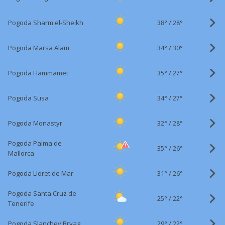
38°
/
Pogoda Sharm el-Sheikh
28°
34°
/
Pogoda Marsa Alam
30°
35°
/
Pogoda Hammamet
27°
34°
/
Pogoda Susa
27°
32°
/
Pogoda Monastyr
28°
Pogoda Palma de
35°
/
26°
Mallorca
31°
/
Pogoda Lloret de Mar
26°
Pogoda Santa Cruz de
25°
/
22°
Tenerife
29°
/
Pogoda Slanchev Bryag
22°