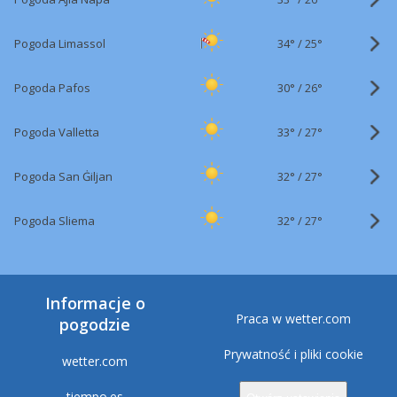
34°
/
Pogoda Limassol
25°
30°
/
Pogoda Pafos
26°
33°
/
Pogoda Valletta
27°
32°
/
Pogoda San Ġiljan
27°
32°
/
Pogoda Sliema
27°
Informacje o
Praca w wetter.com
pogodzie
Prywatność i pliki cookie
wetter.com
tiempo.es