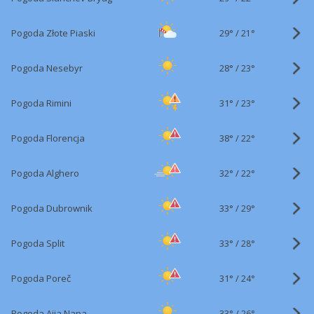
29°
/
Pogoda Złote Piaski
21°
28°
/
Pogoda Nesebyr
23°
31°
/
Pogoda Rimini
23°
38°
/
Pogoda Florencja
22°
32°
/
Pogoda Alghero
22°
33°
/
Pogoda Dubrownik
29°
33°
/
Pogoda Split
28°
31°
/
Pogoda Poreč
24°
33°
/
Pogoda Ajia Napa
26°