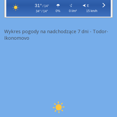
31°
E
/
14°
0%
0 l/m²
15 km/h
34° / 14°
Wykres pogody na nadchodzące 7 dni - Todor-
Ikonomovo