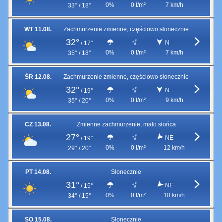
0%
0 l/m²
7 km/h
33° / 18°
WT 11.08.
Zachmurzenie zmienne, częściowo słonecznie
32°
N
/
17°
0%
0 l/m²
7 km/h
35° / 18°
ŚR 12.08.
Zachmurzenie zmienne, częściowo słonecznie
32°
N
/
19°
0%
0 l/m²
9 km/h
35° / 20°
CZ 13.08.
Zmienne zachmurzenie, mało słońca
27°
NE
/
19°
0%
0 l/m²
12 km/h
29° / 20°
PT 14.08.
Słonecznie
31°
NE
/
15°
0%
0 l/m²
18 km/h
34° / 15°
SO 15.08.
Słonecznie