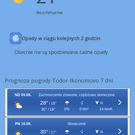
Bezchmurnie
Opady w ciągu kolejnych 2 godzin
Obecnie nie są spodziewane żadne opady
Prognoza pogody Todor-Ikonomovo 7 dni
ND 09.08.
Zachmurzenie zmienne, częściowo słonecznie
28°
N
/
18°
0%
0 l/m²
14 km/h
30° / 18°
PN 10.08.
Słonecznie
30°
N
/
17°