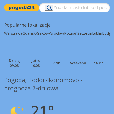
Popularne lokalizacje
Warszawa
Gdańsk
Kraków
Wrocław
Poznań
Szczecin
Lublin
Bydgo
Dzisiaj
Jutro
7 dni
Weekend
16 dni
09.08.
10.08.
Pogoda, Todor-Ikonomovo -
prognoza 7-dniowa
21°