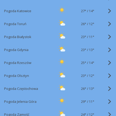
27°
/
Pogoda Katowice
14°
26°
/
Pogoda Toruń
12°
23°
/
Pogoda Białystok
11°
23°
/
Pogoda Gdynia
13°
25°
/
Pogoda Rzeszów
14°
23°
/
Pogoda Olsztyn
12°
26°
/
Pogoda Częstochowa
13°
29°
/
Pogoda Jelenia Góra
11°
24°
/
Pogoda Zamość
12°