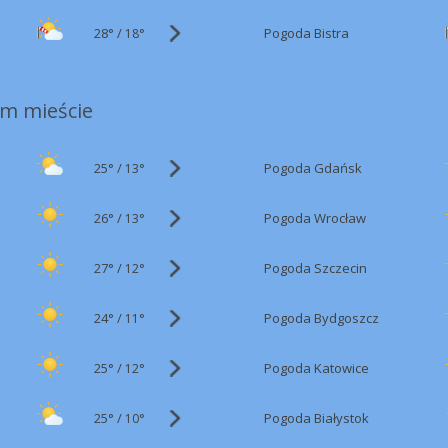
28°
/
Pogoda Bistra
18°
m mieście
25°
/
Pogoda Gdańsk
13°
26°
/
Pogoda Wrocław
13°
27°
/
Pogoda Szczecin
12°
24°
/
Pogoda Bydgoszcz
11°
25°
/
Pogoda Katowice
12°
25°
/
Pogoda Białystok
10°