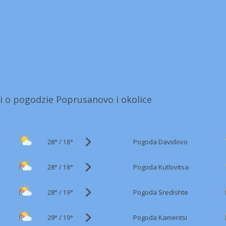
i o pogodzie Poprusanovo i okolice
28°
/
Pogoda Davidovo
18°
28°
/
Pogoda Kutlovitsa
18°
28°
/
Pogoda Sredishte
19°
29°
/
Pogoda Kamentsi
19°