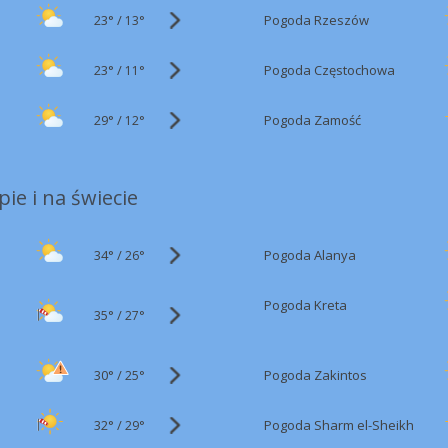
23°
/
Pogoda Rzeszów
13°
23°
/
Pogoda Częstochowa
11°
29°
/
Pogoda Zamość
12°
ie i na świecie
34°
/
Pogoda Alanya
26°
Pogoda Kreta
35°
/
27°
30°
/
Pogoda Zakintos
25°
32°
/
Pogoda Sharm el-Sheikh
29°