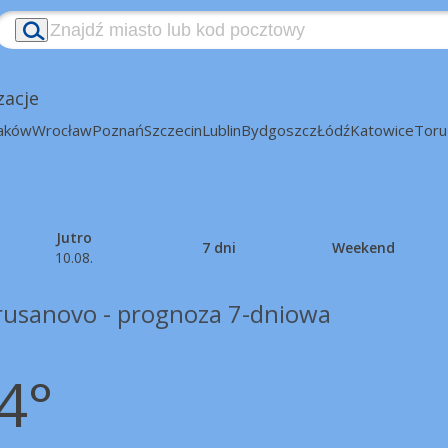
zacje
aków
Wrocław
Poznań
Szczecin
Lublin
Bydgoszcz
Łódź
Katowice
Toru
Jutro
7 dni
Weekend
10.08.
rusanovo - prognoza 7-dniowa
4°