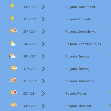
34°
/
Pogoda Hammamet
30°
32°
/
Pogoda Monastyr
26°
35°
/
Pogoda Lloret de Mar
26°
24°
/
Pogoda Slanchev Bryag
22°
29°
/
Pogoda Nesebyr
21°
31°
/
Pogoda Florencja
22°
31°
/
Pogoda Dubrownik
23°
32°
/
Pogoda Poreč
28°
34°
/
Pogoda Limassol
27°