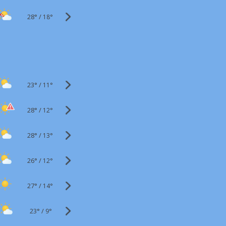
28°
/
18°
23°
/
11°
28°
/
12°
28°
/
13°
26°
/
12°
27°
/
14°
23°
/
9°