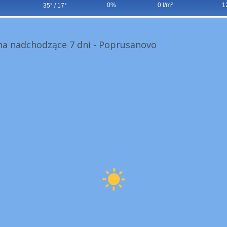
0%
0 l/m²
1
35° / 17°
a nadchodzące 7 dni - Poprusanovo