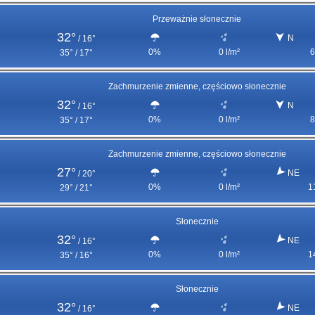
Przeważnie słonecznie
32°
N
/
16°
0%
0 l/m²
6
35° / 17°
Zachmurzenie zmienne, częściowo słonecznie
32°
N
/
16°
0%
0 l/m²
8
35° / 17°
Zachmurzenie zmienne, częściowo słonecznie
27°
NE
/
20°
0%
0 l/m²
1
29° / 21°
Słonecznie
32°
NE
/
16°
0%
0 l/m²
1
35° / 16°
Słonecznie
32°
NE
/
16°