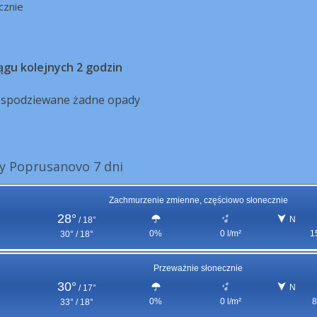
cznie
ągu kolejnych 2 godzin
ą spodziewane żadne opady
y Poprusanovo 7 dni
Zachmurzenie zmienne, częściowo słonecznie
28°
N
/
18°
0%
0 l/m²
1
30° / 18°
Przeważnie słonecznie
30°
N
/
17°
0%
0 l/m²
8
33° / 18°