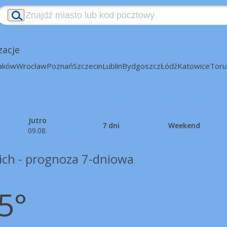
zacje
aków
Wrocław
Poznań
Szczecin
Lublin
Bydgoszcz
Łódź
Katowice
Toru
Jutro
7 dni
Weekend
09.08.
ich - prognoza 7-dniowa
5°