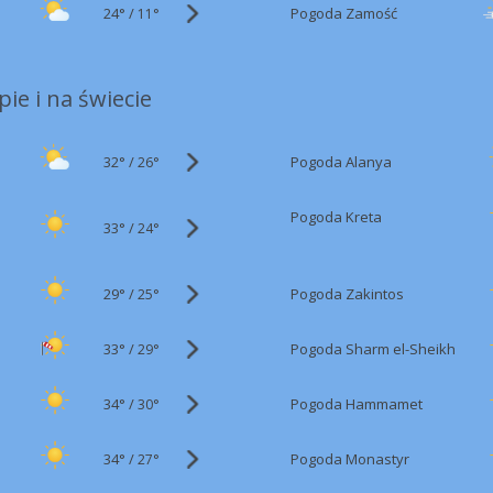
24°
/
Pogoda Zamość
11°
ie i na świecie
32°
/
Pogoda Alanya
26°
Pogoda Kreta
33°
/
24°
29°
/
Pogoda Zakintos
25°
33°
/
Pogoda Sharm el-Sheikh
29°
34°
/
Pogoda Hammamet
30°
34°
/
Pogoda Monastyr
27°