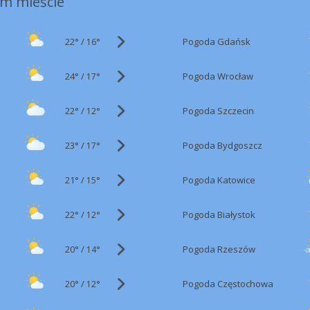
m mieście
22°
/
Pogoda Gdańsk
16°
24°
/
Pogoda Wrocław
17°
22°
/
Pogoda Szczecin
12°
23°
/
Pogoda Bydgoszcz
17°
21°
/
Pogoda Katowice
15°
22°
/
Pogoda Białystok
12°
20°
/
Pogoda Rzeszów
14°
20°
/
Pogoda Częstochowa
12°