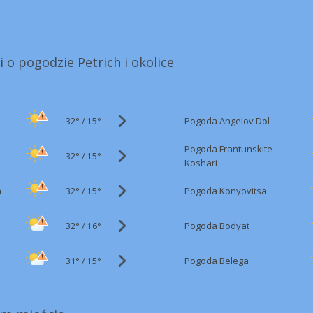
i o pogodzie Petrich i okolice
32°
/
Pogoda Angelov Dol
15°
Pogoda Frantunskite
32°
/
15°
Koshari
32°
/
a
Pogoda Konyovitsa
15°
32°
/
Pogoda Bodyat
16°
31°
/
Pogoda Belega
15°