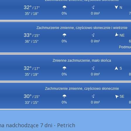
32°
N
/
17°
0%
0 l/m²
7
35° / 18°
Zachmurzenie zmienne, częściowo słonecznie i wietrznie
33°
NE
/
15°
0%
0 l/m²
6
36° / 15°
Podmuc
Zmienne zachmurzenie, mało słońca
32°
S
/
17°
0%
0 l/m²
8
35° / 19°
Zachmurzenie zmienne, częściowo słonecznie
30°
SE
/
15°
0%
0 l/m²
8
33° / 15°
a nadchodzące 7 dni - Petrich