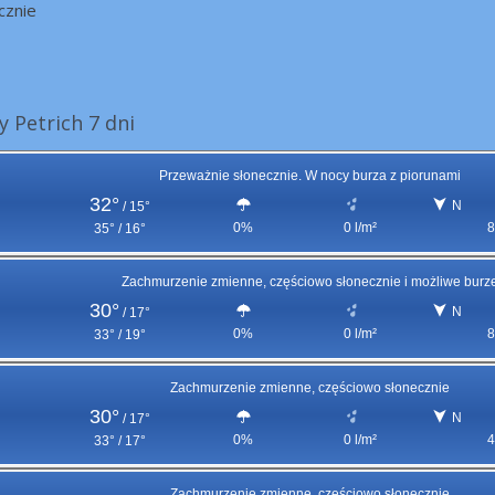
cznie
 Petrich 7 dni
Przeważnie słonecznie. W nocy burza z piorunami
32°
N
/
15°
0%
0 l/m²
8
35° / 16°
Zachmurzenie zmienne, częściowo słonecznie i możliwe burz
30°
N
/
17°
0%
0 l/m²
8
33° / 19°
Zachmurzenie zmienne, częściowo słonecznie
30°
N
/
17°
0%
0 l/m²
4
33° / 17°
Zachmurzenie zmienne, częściowo słonecznie