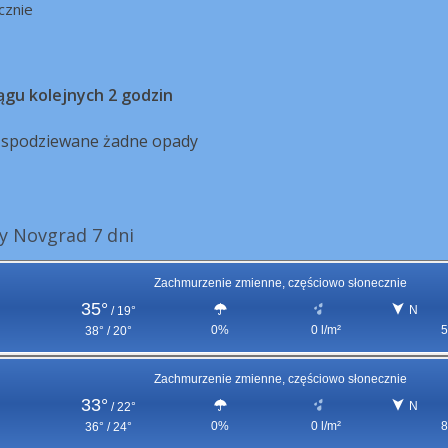
cznie
ągu kolejnych 2 godzin
ą spodziewane żadne opady
 Novgrad 7 dni
Zachmurzenie zmienne, częściowo słonecznie
35°
N
/
19°
0%
0 l/m²
5
38° / 20°
Zachmurzenie zmienne, częściowo słonecznie
33°
N
/
22°
0%
0 l/m²
8
36° / 24°