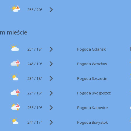
35°
/
20°
m mieście
25°
/
Pogoda Gdańsk
18°
24°
/
Pogoda Wrocław
19°
23°
/
Pogoda Szczecin
18°
22°
/
Pogoda Bydgoszcz
18°
25°
/
Pogoda Katowice
19°
24°
/
Pogoda Białystok
17°