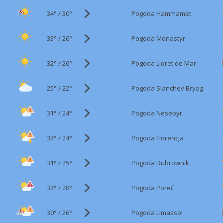
34°
/
Pogoda Hammamet
30°
33°
/
Pogoda Monastyr
26°
32°
/
Pogoda Lloret de Mar
26°
25°
/
Pogoda Slanchev Bryag
22°
31°
/
Pogoda Nesebyr
24°
33°
/
Pogoda Florencja
24°
31°
/
Pogoda Dubrownik
25°
33°
/
Pogoda Poreč
28°
30°
/
Pogoda Limassol
26°