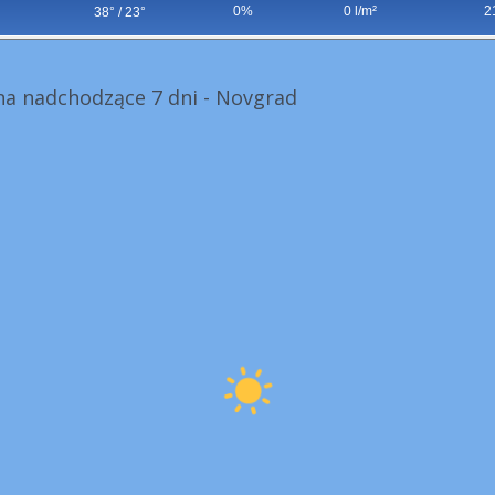
0%
0 l/m²
2
38° / 23°
a nadchodzące 7 dni - Novgrad