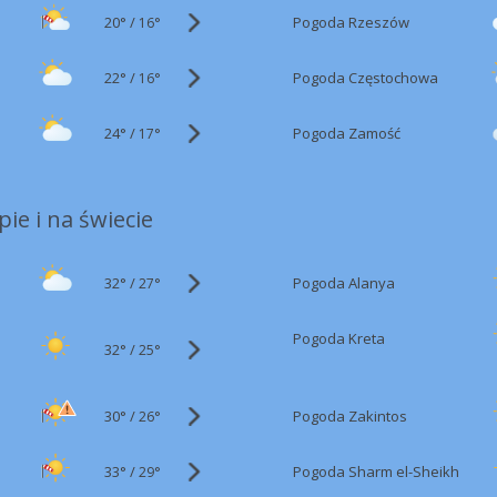
20°
/
Pogoda Rzeszów
16°
22°
/
Pogoda Częstochowa
16°
24°
/
Pogoda Zamość
17°
ie i na świecie
32°
/
Pogoda Alanya
27°
Pogoda Kreta
32°
/
25°
30°
/
Pogoda Zakintos
26°
33°
/
Pogoda Sharm el-Sheikh
29°