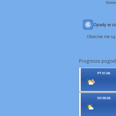
Słone
Opady w ci
Obecnie nie s
Prognoza pogody
PT 07.08.
SO 08.08.