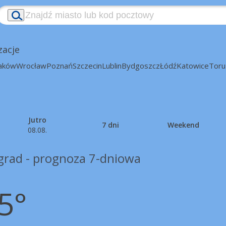
zacje
aków
Wrocław
Poznań
Szczecin
Lublin
Bydgoszcz
Łódź
Katowice
Toru
Jutro
7 dni
Weekend
08.08.
grad - prognoza 7-dniowa
5°