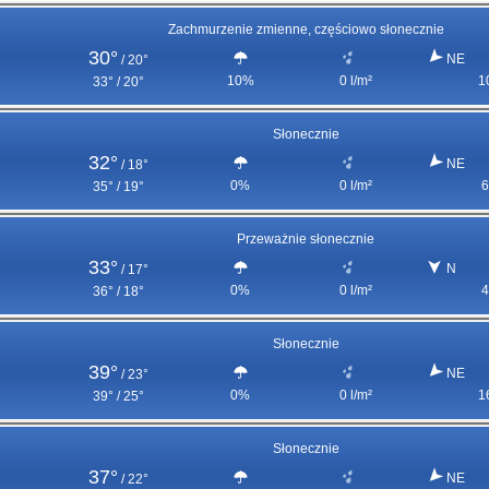
Zachmurzenie zmienne, częściowo słonecznie
30°
NE
/
20°
10%
0 l/m²
1
33° / 20°
Słonecznie
32°
NE
/
18°
0%
0 l/m²
6
35° / 19°
Przeważnie słonecznie
33°
N
/
17°
0%
0 l/m²
4
36° / 18°
Słonecznie
39°
NE
/
23°
0%
0 l/m²
1
39° / 25°
Słonecznie
37°
NE
/
22°