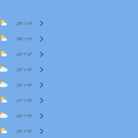
20°
/
14°
24°
/
13°
22°
/
12°
22°
/
13°
23°
/
16°
21°
/
15°
23°
/
15°
22°
/
15°