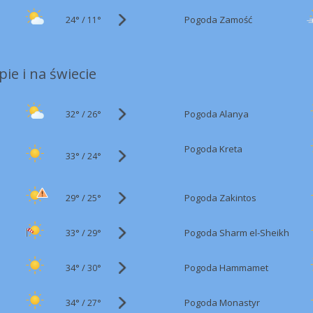
24°
/
Pogoda Zamość
11°
ie i na świecie
32°
/
Pogoda Alanya
26°
Pogoda Kreta
33°
/
24°
29°
/
Pogoda Zakintos
25°
33°
/
Pogoda Sharm el-Sheikh
29°
34°
/
Pogoda Hammamet
30°
34°
/
Pogoda Monastyr
27°