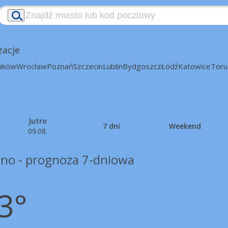
zacje
aków
Wrocław
Poznań
Szczecin
Lublin
Bydgoszcz
Łódź
Katowice
Toru
Jutro
7 dni
Weekend
09.08.
no - prognoza 7-dniowa
3°