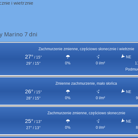
cznie i wietrznie
 Marino 7 dni
Zachmurzenie zmienne, częściowo słonecznie i wietrznie
27°
NE
/
15°
0%
0 l/m²
1
29° / 15°
Podmuc
Zmienne zachmurzenie, mało słońca
26°
NE
/
15°
0%
0 l/m²
9
28° / 15°
Zachmurzenie zmienne, częściowo słonecznie
25°
NE
/
13°
0%
0 l/m²
8
27° / 13°