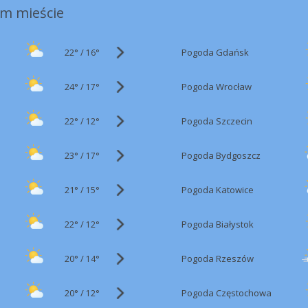
m mieście
22°
/
Pogoda Gdańsk
16°
24°
/
Pogoda Wrocław
17°
22°
/
Pogoda Szczecin
12°
23°
/
Pogoda Bydgoszcz
17°
21°
/
Pogoda Katowice
15°
22°
/
Pogoda Białystok
12°
20°
/
Pogoda Rzeszów
14°
20°
/
Pogoda Częstochowa
12°