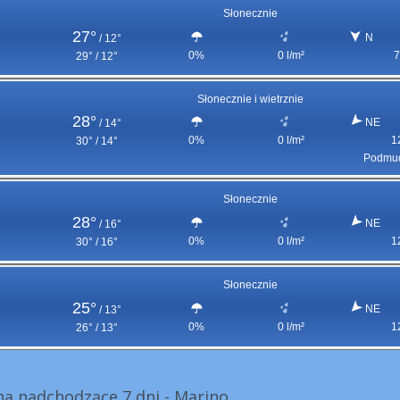
Słonecznie
27°
N
/
12°
0%
0 l/m²
7
29° / 12°
Słonecznie i wietrznie
28°
NE
/
14°
0%
0 l/m²
1
30° / 14°
Podmuc
Słonecznie
28°
NE
/
16°
0%
0 l/m²
1
30° / 16°
Słonecznie
25°
NE
/
13°
0%
0 l/m²
1
26° / 13°
a nadchodzące 7 dni - Marino