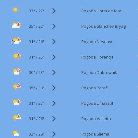
33°
/
Pogoda Lloret de Mar
27°
25°
/
Pogoda Slanchev Bryag
22°
31°
/
Pogoda Nesebyr
26°
31°
/
Pogoda Florencja
25°
30°
/
Pogoda Dubrownik
23°
35°
/
Pogoda Poreč
30°
31°
/
Pogoda Limassol
27°
31°
/
Pogoda Valletta
26°
32°
/
Pogoda Sliema
28°