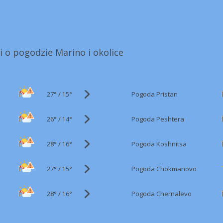
i o pogodzie Marino i okolice
27°
/
Pogoda Pristan
15°
26°
/
Pogoda Peshtera
14°
28°
/
Pogoda Koshnitsa
16°
27°
/
Pogoda Chokmanovo
15°
28°
/
Pogoda Chernalevo
16°