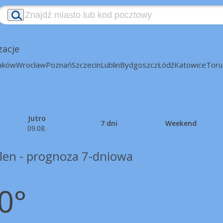
zacje
aków
Wrocław
Poznań
Szczecin
Lublin
Bydgoszcz
Łódź
Katowice
Toru
Jutro
7 dni
Weekend
09.08.
len - prognoza 7-dniowa
0°