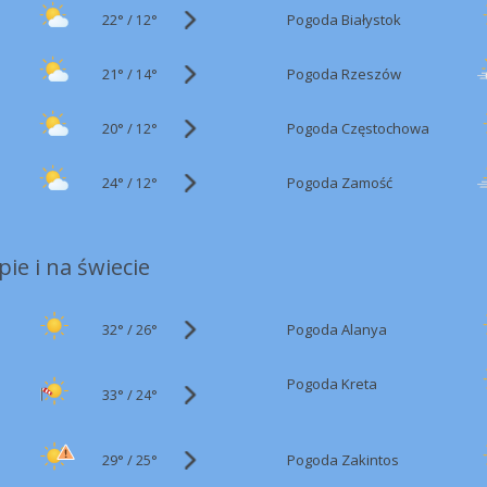
22°
/
Pogoda Białystok
12°
21°
/
Pogoda Rzeszów
14°
20°
/
Pogoda Częstochowa
12°
24°
/
Pogoda Zamość
12°
ie i na świecie
32°
/
Pogoda Alanya
26°
Pogoda Kreta
33°
/
24°
29°
/
Pogoda Zakintos
25°