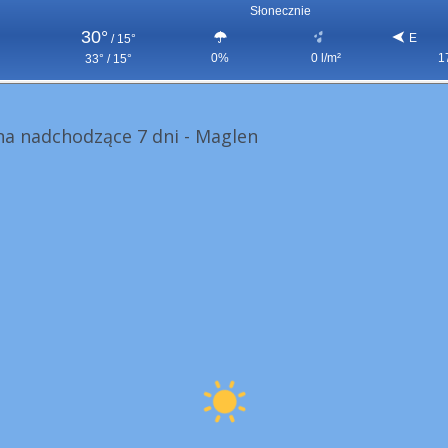
Słonecznie
30°
E
/
15°
0%
0 l/m²
1
33° / 15°
a nadchodzące 7 dni - Maglen