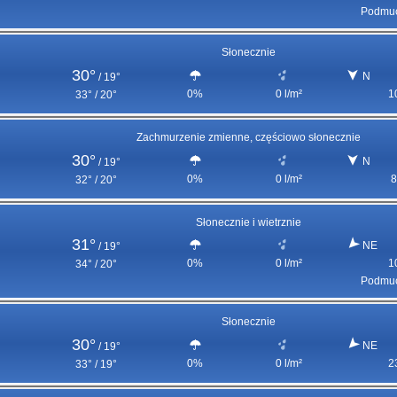
Podmuc
Słonecznie
30°
N
/
19°
0%
0 l/m²
1
33° / 20°
Zachmurzenie zmienne, częściowo słonecznie
30°
N
/
19°
0%
0 l/m²
8
32° / 20°
Słonecznie i wietrznie
31°
NE
/
19°
0%
0 l/m²
1
34° / 20°
Podmuc
Słonecznie
30°
NE
/
19°
0%
0 l/m²
2
33° / 19°