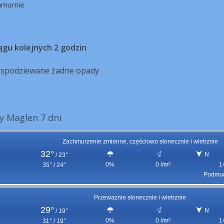
hmurnie
ągu kolejnych 2 godzin
ą spodziewane żadne opady
 Maglen 7 dni
Zachmurzenie zmienne, częściowo słonecznie i wietrznie
32°
N
/
23°
0%
0 l/m²
1
35° / 24°
Podmuc
Przeważnie słonecznie i wietrznie
29°
N
/
19°
0%
0 l/m²
1
31° / 19°