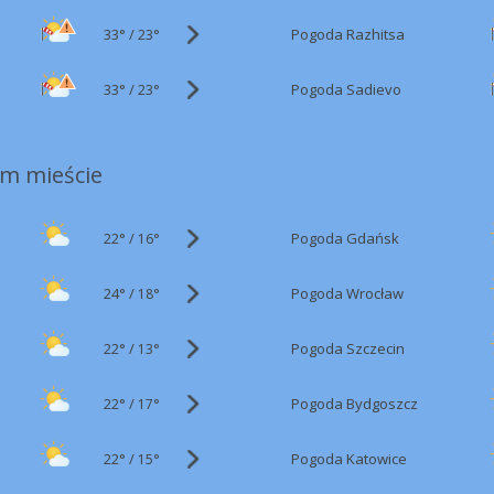
33°
/
Pogoda Razhitsa
23°
33°
/
i
Pogoda Sadievo
23°
m mieście
22°
/
Pogoda Gdańsk
16°
24°
/
Pogoda Wrocław
18°
22°
/
Pogoda Szczecin
13°
22°
/
Pogoda Bydgoszcz
17°
22°
/
Pogoda Katowice
15°