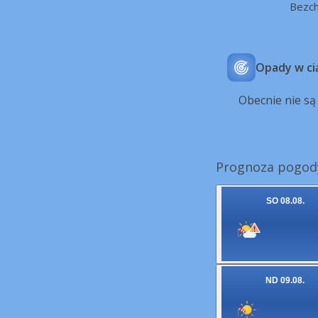
Bezc
Opady w ci
Obecnie nie s
Prognoza pogody
SO 08.08.
ND 09.08.