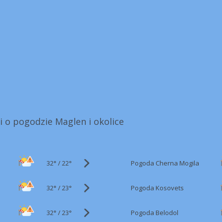
i o pogodzie Maglen i okolice
32°
/
Pogoda Cherna Mogila
22°
32°
/
Pogoda Kosovets
23°
32°
/
Pogoda Belodol
23°