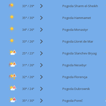
33°
/
Pogoda Sharm el-Sheikh
29°
35°
/
Pogoda Hammamet
30°
34°
/
Pogoda Monastyr
26°
33°
/
Pogoda Lloret de Mar
26°
25°
/
Pogoda Slanchev Bryag
23°
31°
/
Pogoda Nesebyr
26°
32°
/
Pogoda Florencja
26°
30°
/
Pogoda Dubrownik
24°
35°
/
Pogoda Poreč
30°