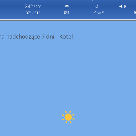
34°
E
/
20°
0%
0 l/m²
9
37° / 21°
a nadchodzące 7 dni - Kotel