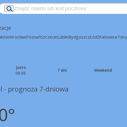
zacje
aków
Wrocław
Poznań
Szczecin
Lublin
Bydgoszcz
Łódź
Katowice
Toru
Jutro
7 dni
Weekend
08.08.
l - prognoza 7-dniowa
0°