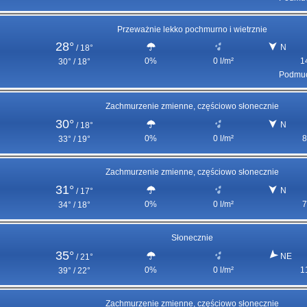
Przeważnie lekko pochmurno i wietrznie
28°
N
/
18°
0%
0 l/m²
1
30° / 18°
Podmuc
Zachmurzenie zmienne, częściowo słonecznie
30°
N
/
18°
0%
0 l/m²
8
33° / 19°
Zachmurzenie zmienne, częściowo słonecznie
31°
N
/
17°
0%
0 l/m²
7
34° / 18°
Słonecznie
35°
NE
/
21°
0%
0 l/m²
1
39° / 22°
Zachmurzenie zmienne, częściowo słonecznie