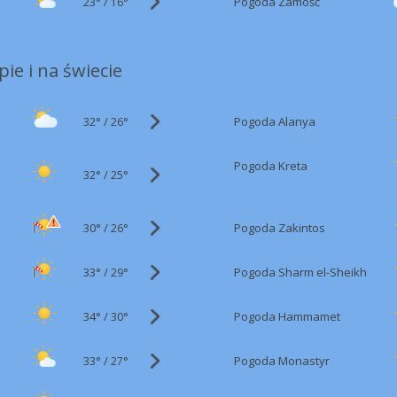
23°
/
Pogoda Zamość
16°
ie i na świecie
32°
/
Pogoda Alanya
26°
Pogoda Kreta
32°
/
25°
30°
/
Pogoda Zakintos
26°
33°
/
Pogoda Sharm el-Sheikh
29°
34°
/
Pogoda Hammamet
30°
33°
/
Pogoda Monastyr
27°