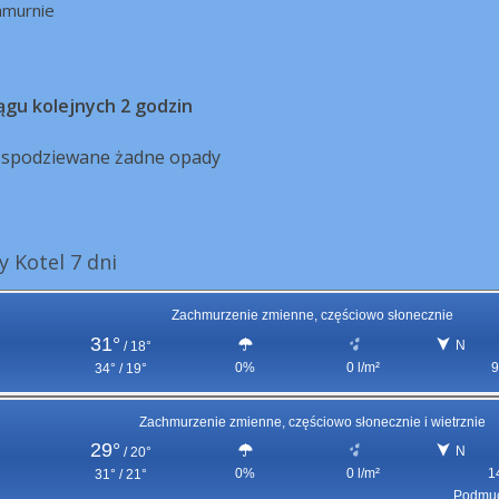
hmurnie
ągu kolejnych 2 godzin
ą spodziewane żadne opady
 Kotel 7 dni
Zachmurzenie zmienne, częściowo słonecznie
31°
N
/
18°
0%
0 l/m²
9
34° / 19°
Zachmurzenie zmienne, częściowo słonecznie i wietrznie
29°
N
/
20°
0%
0 l/m²
1
31° / 21°
Podmuc