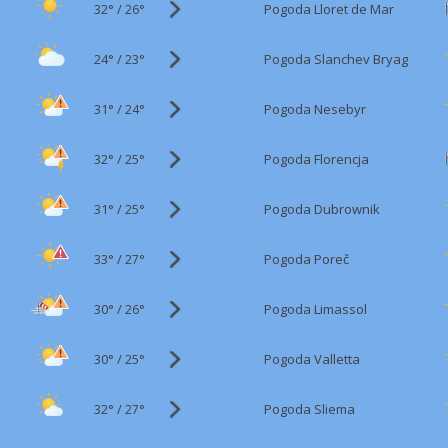
32°
/
Pogoda Lloret de Mar
26°
24°
/
Pogoda Slanchev Bryag
23°
31°
/
Pogoda Nesebyr
24°
32°
/
Pogoda Florencja
25°
31°
/
Pogoda Dubrownik
25°
33°
/
Pogoda Poreč
27°
30°
/
Pogoda Limassol
26°
30°
/
Pogoda Valletta
25°
32°
/
Pogoda Sliema
27°