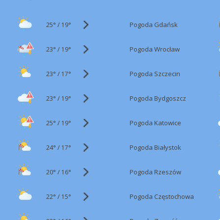
25°
/
Pogoda Gdańsk
19°
23°
/
Pogoda Wrocław
19°
23°
/
Pogoda Szczecin
17°
23°
/
Pogoda Bydgoszcz
19°
25°
/
Pogoda Katowice
19°
24°
/
Pogoda Białystok
17°
20°
/
Pogoda Rzeszów
16°
22°
/
Pogoda Częstochowa
15°