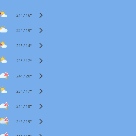
21°
/
16°
25°
/
19°
21°
/
14°
23°
/
17°
24°
/
20°
23°
/
17°
21°
/
18°
24°
/
19°