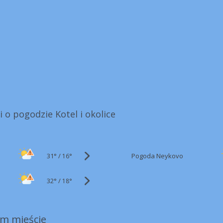
i o pogodzie Kotel i okolice
31°
/
Pogoda Neykovo
16°
32°
/
18°
m mieście