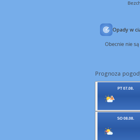
Bezc
Opady w ci
Obecnie nie s
Prognoza pogody
PT 07.08.
SO 08.08.