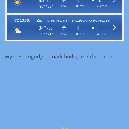
35°
NE
/
21°
0%
0 l/m²
14 km/h
39° / 22°
CZ 13.08.
Zachmurzenie zmienne, częściowo słonecznie
34°
E
/
20°
0%
0 l/m²
14 km/h
38° / 21°
Wykres pogody na nadchodzące 7 dni - Ichera