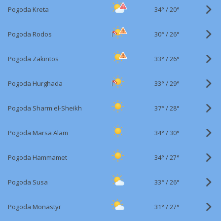
34°
/
Pogoda Kreta
20°
30°
/
Pogoda Rodos
26°
33°
/
Pogoda Zakintos
26°
33°
/
Pogoda Hurghada
29°
37°
/
Pogoda Sharm el-Sheikh
28°
34°
/
Pogoda Marsa Alam
30°
34°
/
Pogoda Hammamet
27°
33°
/
Pogoda Susa
26°
31°
/
Pogoda Monastyr
27°