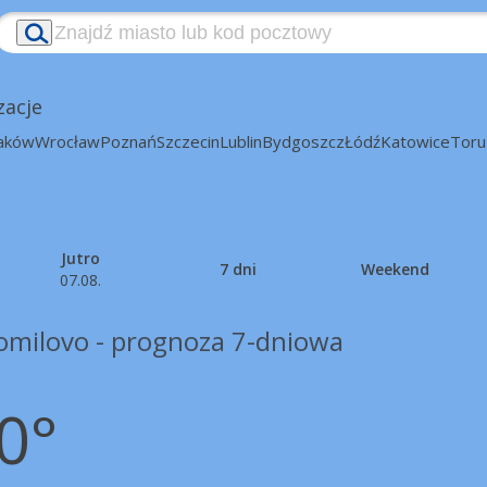
zacje
aków
Wrocław
Poznań
Szczecin
Lublin
Bydgoszcz
Łódź
Katowice
Toru
Jutro
7 dni
Weekend
07.08.
omilovo - prognoza 7-dniowa
0°