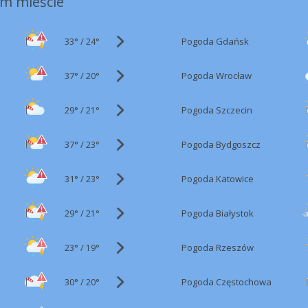
m mieście
33°
/
Pogoda Gdańsk
24°
37°
/
Pogoda Wrocław
20°
29°
/
Pogoda Szczecin
21°
37°
/
Pogoda Bydgoszcz
23°
31°
/
Pogoda Katowice
23°
29°
/
Pogoda Białystok
21°
23°
/
Pogoda Rzeszów
19°
30°
/
Pogoda Częstochowa
20°