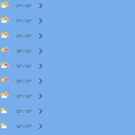
31°
/
25°
31°
/
22°
29°
/
23°
38°
/
22°
32°
/
28°
33°
/
25°
31°
/
24°
32°
/
26°
32°
/
27°