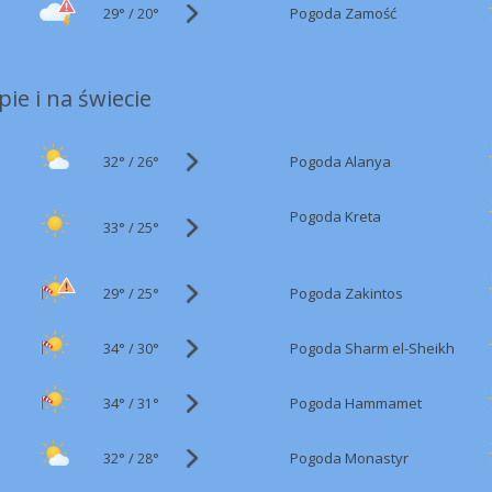
29°
/
Pogoda Zamość
20°
ie i na świecie
32°
/
Pogoda Alanya
26°
Pogoda Kreta
33°
/
25°
29°
/
Pogoda Zakintos
25°
34°
/
Pogoda Sharm el-Sheikh
30°
34°
/
Pogoda Hammamet
31°
32°
/
Pogoda Monastyr
28°