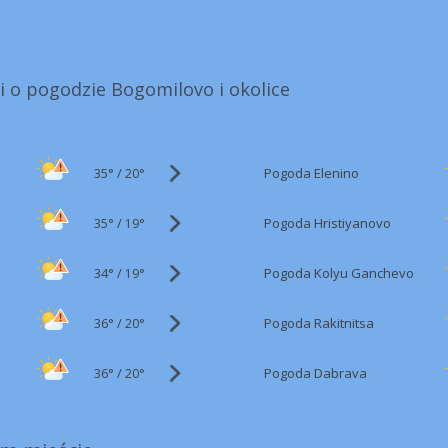
i o pogodzie Bogomilovo i okolice
35°
/
Pogoda Elenino
20°
35°
/
Pogoda Hristiyanovo
19°
34°
/
Pogoda Kolyu Ganchevo
19°
36°
/
Pogoda Rakitnitsa
20°
36°
/
Pogoda Dabrava
20°