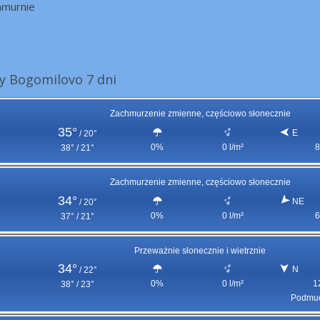
hmurnie
 Bogomilovo 7 dni
Zachmurzenie zmienne, częściowo słonecznie
35°
E
/
20°
0%
0 l/m²
8
38° / 21°
Zachmurzenie zmienne, częściowo słonecznie
34°
NE
/
20°
0%
0 l/m²
6
37° / 21°
Przeważnie słonecznie i wietrznie
34°
N
/
22°
0%
0 l/m²
1
38° / 23°
Podmuc