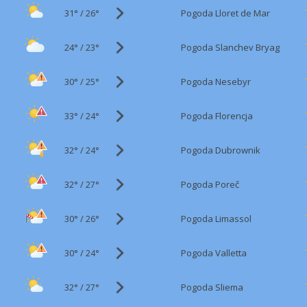
31°
/
Pogoda Lloret de Mar
26°
24°
/
Pogoda Slanchev Bryag
23°
30°
/
Pogoda Nesebyr
25°
33°
/
Pogoda Florencja
24°
32°
/
Pogoda Dubrownik
24°
32°
/
Pogoda Poreč
27°
30°
/
Pogoda Limassol
26°
30°
/
Pogoda Valletta
24°
32°
/
Pogoda Sliema
27°