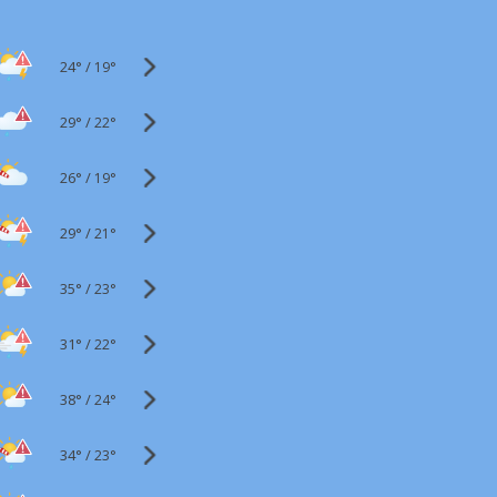
24°
/
19°
29°
/
22°
26°
/
19°
29°
/
21°
35°
/
23°
31°
/
22°
38°
/
24°
34°
/
23°