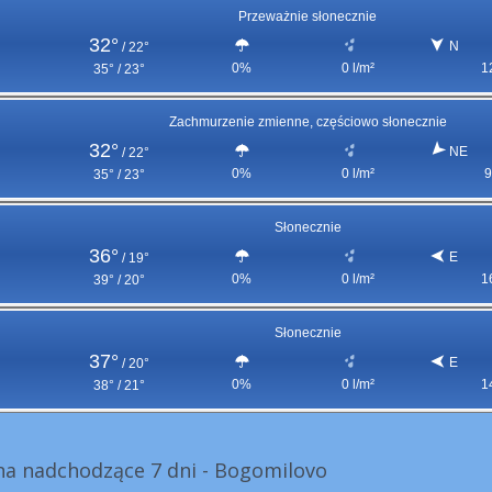
Przeważnie słonecznie
32°
N
/
22°
0%
0 l/m²
1
35° / 23°
Zachmurzenie zmienne, częściowo słonecznie
32°
NE
/
22°
0%
0 l/m²
9
35° / 23°
Słonecznie
36°
E
/
19°
0%
0 l/m²
1
39° / 20°
Słonecznie
37°
E
/
20°
0%
0 l/m²
1
38° / 21°
a nadchodzące 7 dni - Bogomilovo