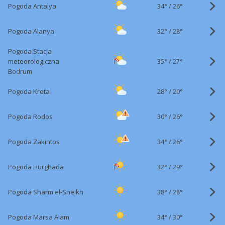
34°
/
Pogoda Antalya
26°
32°
/
Pogoda Alanya
28°
Pogoda Stacja
35°
/
meteorologiczna
27°
Bodrum
28°
/
Pogoda Kreta
20°
30°
/
Pogoda Rodos
26°
34°
/
Pogoda Zakintos
26°
32°
/
Pogoda Hurghada
29°
38°
/
Pogoda Sharm el-Sheikh
28°
34°
/
Pogoda Marsa Alam
30°