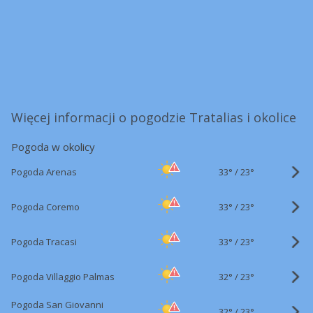
Więcej informacji o pogodzie Tratalias i okolice
Pogoda w okolicy
33°
/
Pogoda Arenas
23°
33°
/
Pogoda Coremo
23°
33°
/
Pogoda Tracasi
23°
32°
/
Pogoda Villaggio Palmas
23°
Pogoda San Giovanni
32°
/
23°