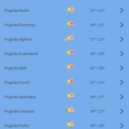
31°
/
Pogoda Rimini
22°
39°
/
Pogoda Florencja
22°
31°
/
Pogoda Alghero
23°
33°
/
Pogoda Dubrownik
29°
32°
/
Pogoda Split
28°
31°
/
Pogoda Poreč
23°
34°
/
Pogoda Ajia Napa
27°
34°
/
Pogoda Limassol
25°
30°
/
Pogoda Pafos
26°