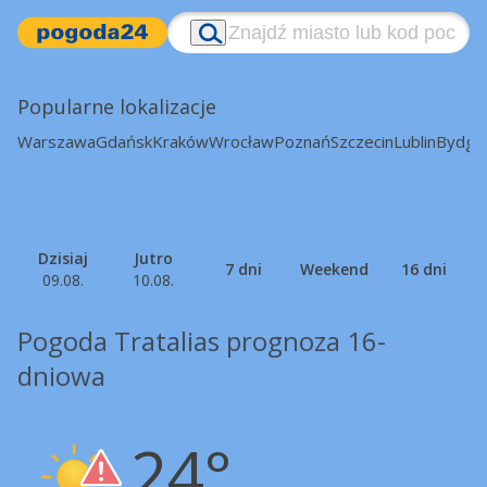
Popularne lokalizacje
Warszawa
Gdańsk
Kraków
Wrocław
Poznań
Szczecin
Lublin
Bydgo
Dzisiaj
Jutro
7 dni
Weekend
16 dni
09.08.
10.08.
Pogoda Tratalias prognoza 16-
dniowa
24°