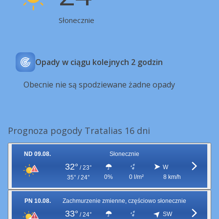
Słonecznie
Opady w ciągu kolejnych 2 godzin
Obecnie nie są spodziewane żadne opady
Prognoza pogody Tratalias 16 dni
ND 09.08.
Słonecznie
32°
W
/
23°
0%
0 l/m²
8 km/h
35° / 24°
PN 10.08.
Zachmurzenie zmienne, częściowo słonecznie
33°
SW
/
24°