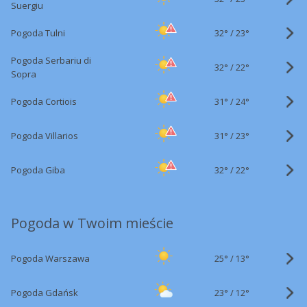
Suergiu
32°
/
Pogoda Tulni
23°
Pogoda Serbariu di
32°
/
22°
Sopra
31°
/
Pogoda Cortiois
24°
31°
/
Pogoda Villarios
23°
32°
/
Pogoda Giba
22°
Pogoda w Twoim mieście
25°
/
Pogoda Warszawa
13°
23°
/
Pogoda Gdańsk
12°