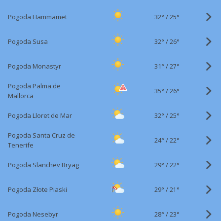
32°
/
Pogoda Hammamet
25°
32°
/
Pogoda Susa
26°
31°
/
Pogoda Monastyr
27°
Pogoda Palma de
35°
/
26°
Mallorca
32°
/
Pogoda Lloret de Mar
25°
Pogoda Santa Cruz de
24°
/
22°
Tenerife
29°
/
Pogoda Slanchev Bryag
22°
29°
/
Pogoda Złote Piaski
21°
28°
/
Pogoda Nesebyr
23°