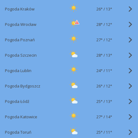
26°
/
Pogoda Kraków
13°
28°
/
Pogoda Wrocław
12°
27°
/
Pogoda Poznań
12°
28°
/
Pogoda Szczecin
13°
24°
/
Pogoda Lublin
11°
26°
/
Pogoda Bydgoszcz
12°
25°
/
Pogoda Łódź
13°
27°
/
Pogoda Katowice
14°
25°
/
Pogoda Toruń
11°