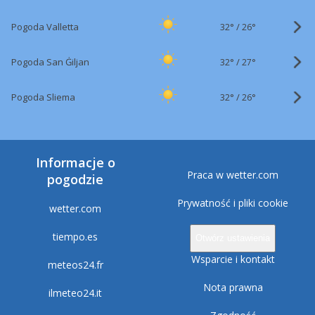
32°
/
Pogoda Valletta
26°
32°
/
Pogoda San Ġiljan
27°
32°
/
Pogoda Sliema
26°
Informacje o
Praca w wetter.com
pogodzie
Prywatność i pliki cookie
wetter.com
tiempo.es
Otwórz ustawienia
Wsparcie i kontakt
meteos24.fr
Nota prawna
ilmeteo24.it