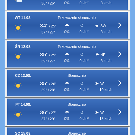
0%
0 l/m²
8 km/h
36° / 26°
WT 11.08.
Przeważnie słonecznie
34°
SW
/
25°
0%
0 l/m²
8 km/h
37° / 27°
ŚR 12.08.
Przeważnie słonecznie
35°
NE
/
25°
0%
0 l/m²
8 km/h
39° / 27°
CZ 13.08.
Słonecznie
35°
W
/
26°
0%
0 l/m²
10 km/h
39° / 28°
PT 14.08.
Słonecznie
36°
W
/
27°
0%
0 l/m²
13 km/h
37° / 29°
SO 15.08.
Słonecznie