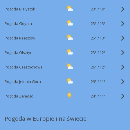
23°
/
Pogoda Białystok
10°
23°
/
Pogoda Gdynia
13°
25°
/
Pogoda Rzeszów
13°
23°
/
Pogoda Olsztyn
12°
26°
/
Pogoda Częstochowa
12°
29°
/
Pogoda Jelenia Góra
11°
24°
/
Pogoda Zamość
11°
Pogoda w Europie i na świecie