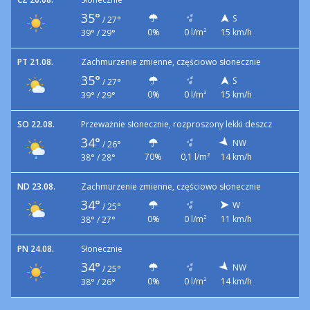
35°
S
/
27°
0%
0 l/m²
15 km/h
39° / 29°
PT 21.08.
Zachmurzenie zmienne, częściowo słonecznie
35°
S
/
27°
0%
0 l/m²
15 km/h
39° / 29°
SO 22.08.
Przeważnie słonecznie, rozproszony lekki deszcz
34°
NW
/
26°
70%
0,1 l/m²
14 km/h
38° / 28°
ND 23.08.
Zachmurzenie zmienne, częściowo słonecznie
34°
W
/
25°
0%
0 l/m²
11 km/h
38° / 27°
PN 24.08.
Słonecznie
34°
NW
/
25°
0%
0 l/m²
14 km/h
38° / 26°