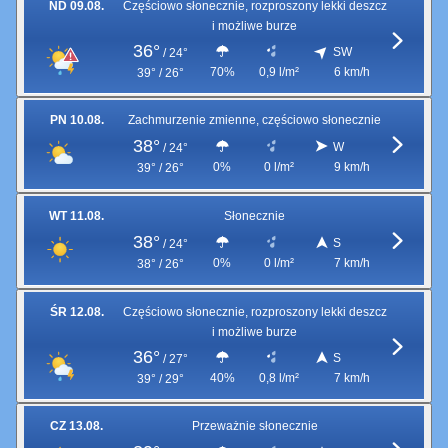
ND 09.08.
Częściowo słonecznie, rozproszony lekki deszcz
i możliwe burze
36°
SW
/
24°
70%
0,9 l/m²
6 km/h
39° / 26°
PN 10.08.
Zachmurzenie zmienne, częściowo słonecznie
38°
W
/
24°
0%
0 l/m²
9 km/h
39° / 26°
WT 11.08.
Słonecznie
38°
S
/
24°
0%
0 l/m²
7 km/h
38° / 26°
ŚR 12.08.
Częściowo słonecznie, rozproszony lekki deszcz
i możliwe burze
36°
S
/
27°
40%
0,8 l/m²
7 km/h
39° / 29°
CZ 13.08.
Przeważnie słonecznie