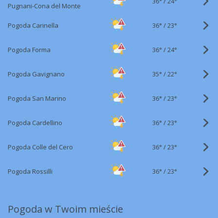
36°
/
24°
Pugnani-Cona del Monte
36°
/
Pogoda Carinella
23°
36°
/
Pogoda Forma
24°
35°
/
Pogoda Gavignano
22°
36°
/
Pogoda San Marino
23°
36°
/
Pogoda Cardellino
23°
36°
/
Pogoda Colle del Cero
23°
36°
/
Pogoda Rossilli
23°
Pogoda w Twoim mieście