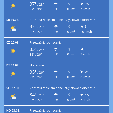
37°
SW
/
28°
0%
0 l/m²
7 km/h
39° / 30°
ŚR 19.08.
Zachmurzenie zmienne, częściowo słonecznie
33°
S
/
25°
0%
0 l/m²
10 km/h
36° / 27°
CZ 20.08.
Przeważnie słonecznie
35°
E
/
24°
0%
0 l/m²
8 km/h
38° / 26°
PT 21.08.
Słonecznie
35°
W
/
26°
0%
0 l/m²
8 km/h
38° / 28°
SO 22.08.
Zachmurzenie zmienne, częściowo słonecznie
34°
SW
/
25°
0%
0 l/m²
6 km/h
37° / 27°
ND 23.08.
Przeważnie słonecznie