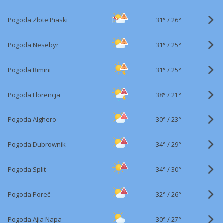
31°
/
Pogoda Złote Piaski
26°
31°
/
Pogoda Nesebyr
25°
31°
/
Pogoda Rimini
25°
38°
/
Pogoda Florencja
21°
30°
/
Pogoda Alghero
23°
34°
/
Pogoda Dubrownik
29°
34°
/
Pogoda Split
30°
32°
/
Pogoda Poreč
26°
30°
/
Pogoda Ajia Napa
27°