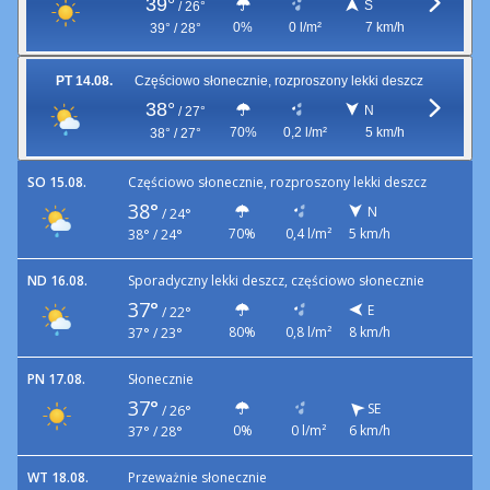
39°
S
/
26°
0%
0 l/m²
7 km/h
39° / 28°
PT 14.08.
Częściowo słonecznie, rozproszony lekki deszcz
38°
N
/
27°
70%
0,2 l/m²
5 km/h
38° / 27°
SO 15.08.
Częściowo słonecznie, rozproszony lekki deszcz
38°
N
/
24°
70%
0,4 l/m²
5 km/h
38° / 24°
ND 16.08.
Sporadyczny lekki deszcz, częściowo słonecznie
37°
E
/
22°
80%
0,8 l/m²
8 km/h
37° / 23°
PN 17.08.
Słonecznie
37°
SE
/
26°
0%
0 l/m²
6 km/h
37° / 28°
WT 18.08.
Przeważnie słonecznie