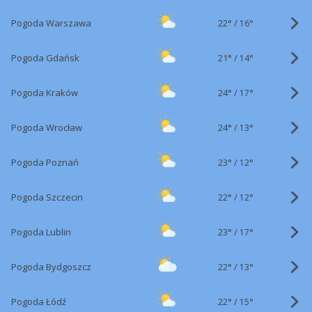
22°
/
Pogoda Warszawa
16°
21°
/
Pogoda Gdańsk
14°
24°
/
Pogoda Kraków
17°
24°
/
Pogoda Wrocław
13°
23°
/
Pogoda Poznań
12°
22°
/
Pogoda Szczecin
12°
23°
/
Pogoda Lublin
17°
22°
/
Pogoda Bydgoszcz
13°
22°
/
Pogoda Łódź
15°