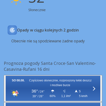
Słonecznie
Opady w ciągu kolejnych 2 godzin
Obecnie nie są spodziewane żadne opady
Prognoza pogody Santa Croce-San Valentino-
Casavina-Rufani 16 dni
SO 08.08.
Częściowo słonecznie, rozproszony lekki deszcz
i możliwe burze
36°
S
/
24°
60%
1,1 l/m²
5 km/h
39° / 26°