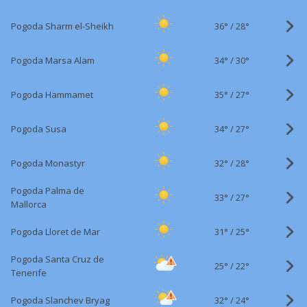
36°
/
Pogoda Sharm el-Sheikh
28°
34°
/
Pogoda Marsa Alam
30°
35°
/
Pogoda Hammamet
27°
34°
/
Pogoda Susa
27°
32°
/
Pogoda Monastyr
28°
Pogoda Palma de
33°
/
27°
Mallorca
31°
/
Pogoda Lloret de Mar
25°
Pogoda Santa Cruz de
25°
/
22°
Tenerife
32°
/
Pogoda Slanchev Bryag
24°