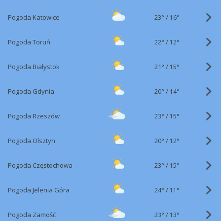
23°
/
Pogoda Katowice
16°
22°
/
Pogoda Toruń
12°
21°
/
Pogoda Białystok
15°
20°
/
Pogoda Gdynia
14°
23°
/
Pogoda Rzeszów
15°
20°
/
Pogoda Olsztyn
12°
23°
/
Pogoda Częstochowa
15°
24°
/
Pogoda Jelenia Góra
11°
23°
/
Pogoda Zamość
13°