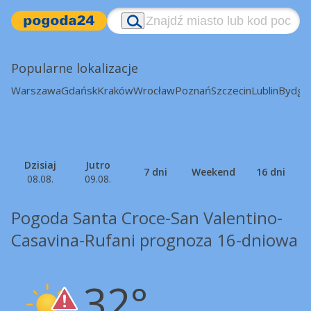
Popularne lokalizacje
Warszawa
Gdańsk
Kraków
Wrocław
Poznań
Szczecin
Lublin
Bydgo
Dzisiaj
Jutro
7 dni
Weekend
16 dni
08.08.
09.08.
Pogoda Santa Croce-San Valentino-
Casavina-Rufani prognoza 16-dniowa
32°