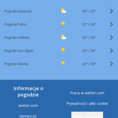
34°
/
Pogoda Limassol
25°
31°
/
Pogoda Pafos
26°
32°
/
Pogoda Valletta
28°
32°
/
Pogoda San Ġiljan
28°
32°
/
Pogoda Sliema
28°
Informacje o
Praca w wetter.com
pogodzie
Prywatność i pliki cookie
wetter.com
tiempo.es
Otwórz ustawienia