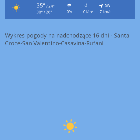
35°
SW
/
24°
0%
0 l/m²
7 km/h
38° / 26°
Wykres pogody na nadchodzące 16 dni - Santa
Croce-San Valentino-Casavina-Rufani